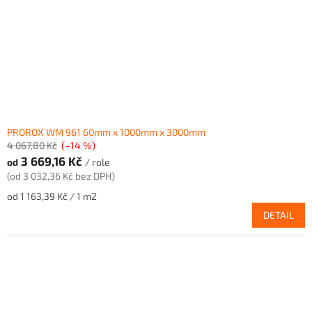
PROROX WM 961 60mm x 1000mm x 3000mm
4 067,80 Kč
(–14 %)
3 669,16 Kč
od
/ role
(od 3 032,36 Kč bez DPH)
Měrná
od 1 163,39 Kč / 1 m2
cena:
DETAIL