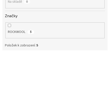
Na skladě
0
Značky
ROCKWOOL
5
Položek k zobrazení:
5
V
ý
p
i
s
p
r
o
d
u