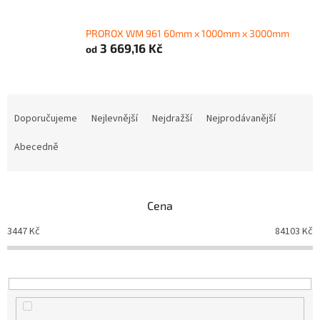
PROROX WM 961 60mm x 1000mm x 3000mm
3 669,16 Kč
od
Ř
a
Doporučujeme
Nejlevnější
Nejdražší
Nejprodávanější
z
e
Abecedně
n
í
p
Cena
r
o
3447
Kč
84103
Kč
d
u
k
t
ů