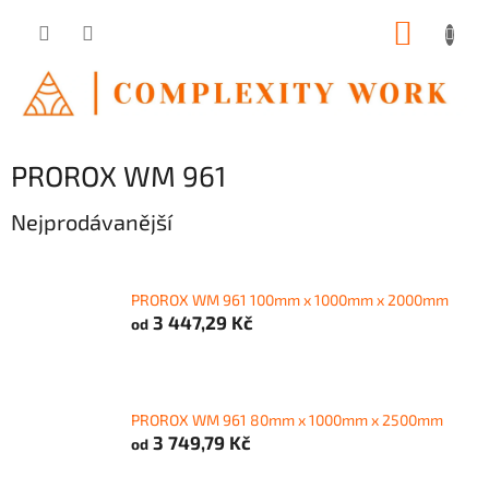
Přejít
NÁKUP
na
obsah
KOŠÍK
PROROX WM 961
Nejprodávanější
PROROX WM 961 100mm x 1000mm x 2000mm
3 447,29 Kč
od
PROROX WM 961 80mm x 1000mm x 2500mm
3 749,79 Kč
od