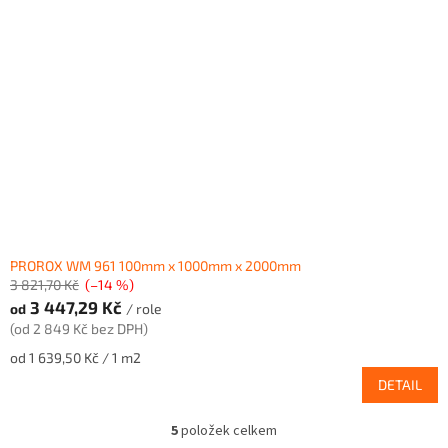
PROROX WM 961 100mm x 1000mm x 2000mm
3 821,70 Kč
(–14 %)
3 447,29 Kč
od
/ role
(od 2 849 Kč bez DPH)
Měrná
od 1 639,50 Kč / 1 m2
cena:
DETAIL
5
položek celkem
O