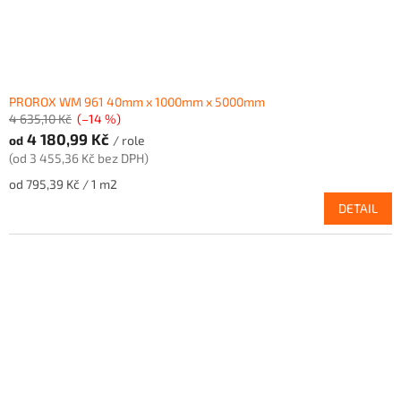
k
t
ů
PROROX WM 961 40mm x 1000mm x 5000mm
4 635,10 Kč
(–14 %)
4 180,99 Kč
od
/ role
(od 3 455,36 Kč bez DPH)
Měrná
od 795,39 Kč / 1 m2
cena:
DETAIL