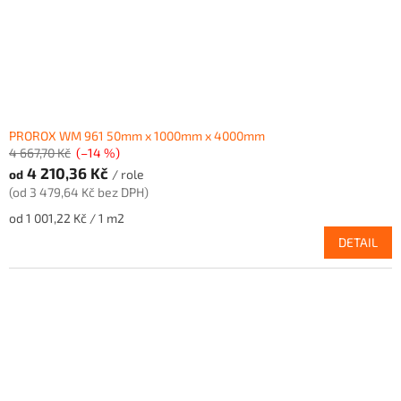
PROROX WM 961 50mm x 1000mm x 4000mm
4 667,70 Kč
(–14 %)
4 210,36 Kč
od
/ role
(od 3 479,64 Kč bez DPH)
Měrná
od 1 001,22 Kč / 1 m2
cena:
DETAIL