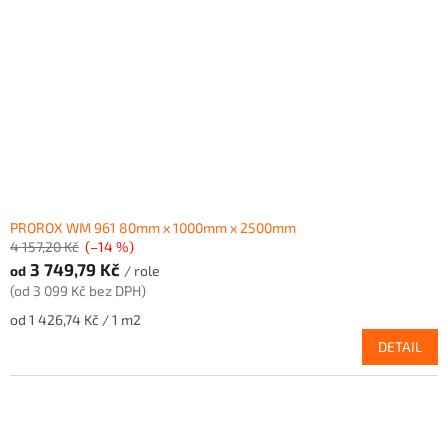
PROROX WM 961 80mm x 1000mm x 2500mm
4 157,20 Kč
(–14 %)
3 749,79 Kč
od
/ role
(od 3 099 Kč bez DPH)
Měrná
od 1 426,74 Kč / 1 m2
cena:
DETAIL