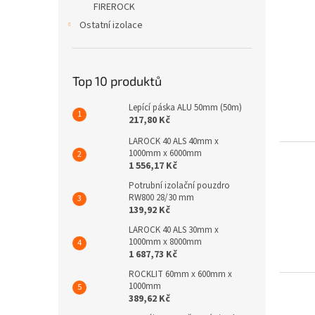
FIREROCK
V
Ostatní izolace
ý
p
i
s
Top 10 produktů
p
Lepící páska ALU 50mm (50m)
r
217,80 Kč
o
d
LAROCK 40 ALS 40mm x
1000mm x 6000mm
u
1 556,17 Kč
k
Potrubní izolační pouzdro
t
RW800 28/30 mm
ů
139,92 Kč
LAROCK 40 ALS 30mm x
1000mm x 8000mm
1 687,73 Kč
ROCKLIT 60mm x 600mm x
1000mm
389,62 Kč