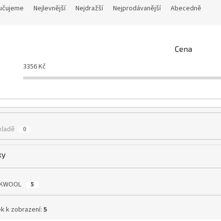
učujeme
Nejlevnější
Nejdražší
Nejprodávanější
Abecedně
Cena
3356
Kč
kladě
0
ky
KWOOL
5
k k zobrazení:
5