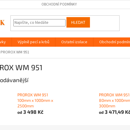
OBCHODNÍ PODMÍNKY
HLEDAT
ávky
Výplně pecí a krbů
Ostatní izolace
Obchodní podmín
PROROX WM 951
ROX WM 951
odávanější
PROROX WM 951
PROROX WM 951
100mm x 1000mm x
80mm x 1000mm
2500mm
3000mm
3 498 Kč
3 471,49 K
od
od