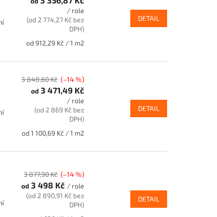
3 356,87 Kč
od
/ role
DETAIL
(od 2 774,27 Kč bez
ní
DPH)
Měrná
od 912,29 Kč / 1 m2
cena:
3 848,60 Kč
(–14 %)
3 471,49 Kč
od
/ role
DETAIL
(od 2 869 Kč bez
ní
DPH)
Měrná
od 1 100,69 Kč / 1 m2
cena:
3 877,90 Kč
(–14 %)
3 498 Kč
od
/ role
(od 2 890,91 Kč bez
DETAIL
ní
DPH)