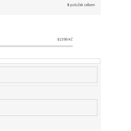
5
položek celkem
81596
Kč