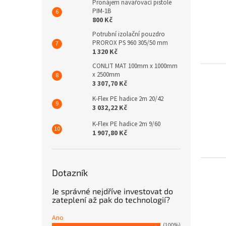
Pronájem navařovací pistole
PIM-1B
800 Kč
Potrubní izolační pouzdro
PROROX PS 960 305/50 mm
1 320 Kč
CONLIT MAT 100mm x 1000mm
x 2500mm
3 307,70 Kč
K-Flex PE hadice 2m 20/42
3 032,22 Kč
K-Flex PE hadice 2m 9/60
1 907,80 Kč
Dotazník
Je správné nejdříve investovat do
zateplení až pak do technologií?
Ano
(100%)