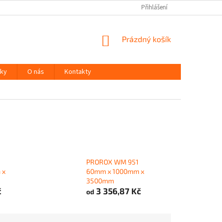
Přihlášení
NÁKUPNÍ
Prázdný košík
KOŠÍK
ky
O nás
Kontakty
PROROX WM 951
 x
60mm x 1000mm x
3500mm
č
3 356,87 Kč
od