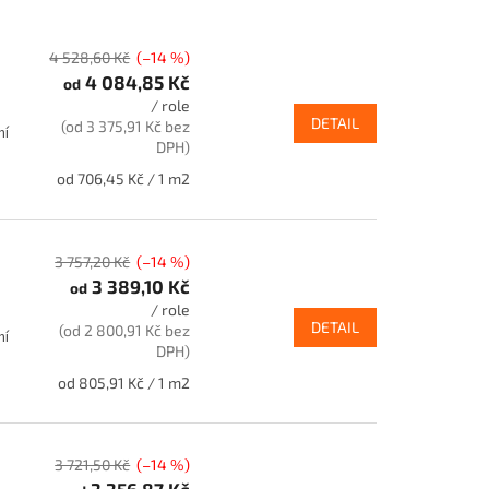
4 528,60 Kč
(–14 %)
4 084,85 Kč
od
/ role
DETAIL
(od 3 375,91 Kč bez
ní
DPH)
Měrná
od 706,45 Kč / 1 m2
cena:
3 757,20 Kč
(–14 %)
3 389,10 Kč
od
/ role
DETAIL
(od 2 800,91 Kč bez
ní
DPH)
Měrná
od 805,91 Kč / 1 m2
cena:
3 721,50 Kč
(–14 %)