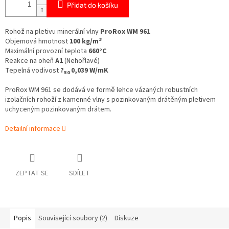
Přidat do košíku
Rohož na pletivu minerální vlny
ProRox WM 961
3
Objemová hmotnost
100 kg/m
Maximální provozní teplota
660°C
Reakce na oheň
A1
(Nehořlavé)
Tepelná vodivost
?
0,039 W/mK
50
ProRox WM 961 se dodává ve formě lehce vázaných robustních
izolačních rohoží z kamenné vlny s pozinkovaným drátěným pletivem
uchyceným pozinkovaným drátem.
Detailní informace
ZEPTAT SE
SDÍLET
Popis
Související soubory (2)
Diskuze