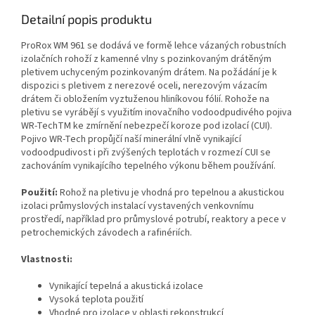
Detailní popis produktu
ProRox WM 961 se dodává ve formě lehce vázaných robustních
izolačních rohoží z kamenné vlny s pozinkovaným drátěným
pletivem uchyceným pozinkovaným drátem. Na požádání je k
dispozici s pletivem z nerezové oceli, nerezovým vázacím
drátem či obložením vyztuženou hliníkovou fólií. Rohože na
pletivu se vyrábějí s využitím inovačního vodoodpudivého pojiva
WR-TechTM ke zmírnění nebezpečí koroze pod izolací (CUI).
Pojivo WR-Tech propůjčí naší minerální vlně vynikající
vodoodpudivost i při zvýšených teplotách v rozmezí CUI se
zachováním vynikajícího tepelného výkonu během používání.
Použití:
Rohož na pletivu je vhodná pro tepelnou a akustickou
izolaci průmyslových instalací vystavených venkovnímu
prostředí, například pro průmyslové potrubí, reaktory a pece v
petrochemických závodech a rafinériích.
Vlastnosti:
Vynikající tepelná a akustická izolace
Vysoká teplota použití
Vhodné pro izolace v oblasti rekonstrukcí