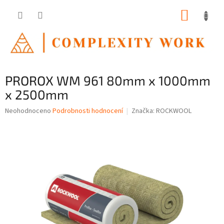
Přejít
NÁKUP
na
obsah
KOŠÍK
PROROX WM 961 80mm x 1000mm
x 2500mm
Průměrné
Neohodnoceno
Podrobnosti hodnocení
Značka:
ROCKWOOL
hodnocení
produktu
je
0,0
z
5
hvězdiček.