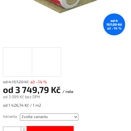
od 4
157,20 Kč
až –14 %
od 4 157,20 Kč
až –14 %
od
3 749,79 Kč
/ role
od
3 099 Kč
bez DPH
Měrná
od 1 426,74 Kč / 1 m2
cena:
Varianta