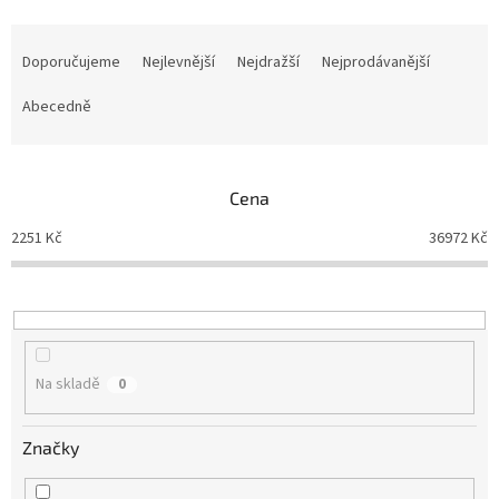
Ř
a
Doporučujeme
Nejlevnější
Nejdražší
Nejprodávanější
z
e
Abecedně
n
í
p
Cena
r
o
2251
Kč
36972
Kč
d
u
k
t
ů
Na skladě
0
Značky