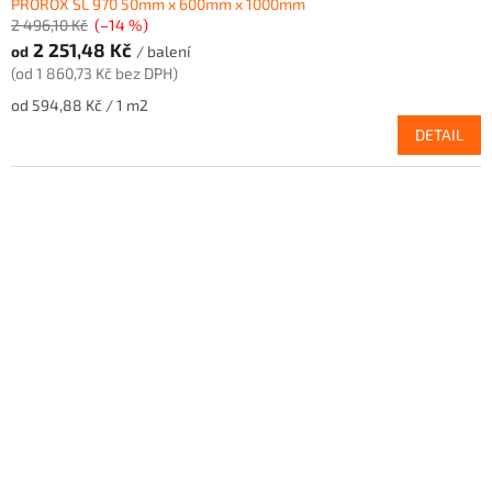
PROROX SL 970 50mm x 600mm x 1000mm
2 496,10 Kč
(–14 %)
2 251,48 Kč
od
/ balení
(od 1 860,73 Kč bez DPH)
Měrná
od 594,88 Kč / 1 m2
cena:
DETAIL