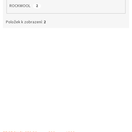
ROCKWOOL
2
Položek k zobrazení:
2
V
ý
p
i
s
p
r
o
d
u
k
t
ů