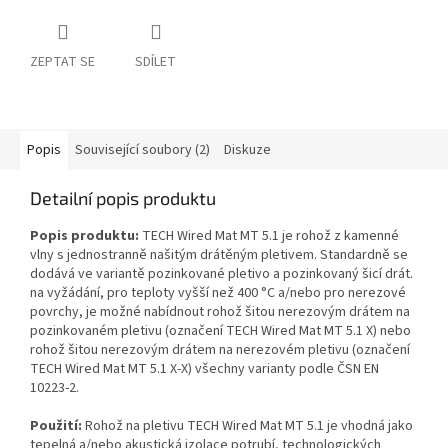
ZEPTAT SE
SDÍLET
Popis
Související soubory (2)
Diskuze
Detailní popis produktu
Popis produktu:
TECH Wired Mat MT 5.1 je rohož z kamenné
vlny s jednostranně našitým drátěným pletivem. Standardně se
dodává ve variantě pozinkované pletivo a pozinkovaný šicí drát.
na vyžádání, pro teploty vyšší než 400 °C a/nebo pro nerezové
povrchy, je možné nabídnout rohož šitou nerezovým drátem na
pozinkovaném pletivu (označení TECH Wired Mat MT 5.1 X) nebo
rohož šitou nerezovým drátem na nerezovém pletivu (označení
TECH Wired Mat MT 5.1 X-X) všechny varianty podle ČSN EN
10223-2.
Použití:
Rohož na pletivu TECH Wired Mat MT 5.1 je vhodná jako
tepelná a/nebo akustická izolace potrubí, technologických