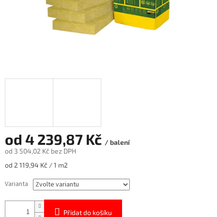
od
4 239,87 Kč
/ balení
od
3 504,02 Kč
bez DPH
Měrná
od 2 119,94 Kč / 1 m2
cena:
Varianta
Přidat do košíku