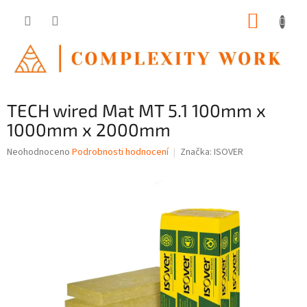
Přejít
NÁKUP
na
obsah
KOŠÍK
TECH wired Mat MT 5.1 100mm x
1000mm x 2000mm
Průměrné
Neohodnoceno
Podrobnosti hodnocení
Značka:
ISOVER
hodnocení
produktu
je
0,0
z
5
hvězdiček.