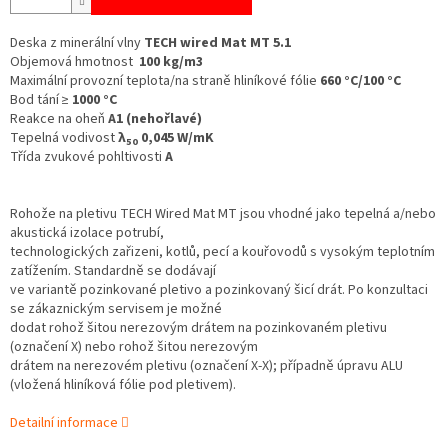
Deska z minerální vlny
TECH wired Mat MT 5.1
Objemová hmotnost
100
kg/m3
Maximální provozní teplota/na straně hliníkové fólie
660 °C/100 °C
Bod tání ≥
1000 °C
Reakce na oheň
A1 (nehořlavé)
Tepelná vodivost
λ
0,045 W/mK
50
Třída zvukové pohltivosti
A
Rohože na pletivu TECH Wired Mat MT jsou vhodné jako tepelná a/nebo
akustická izolace potrubí,
technologických zařizeni, kotlů, pecí a kouřovodů s vysokým teplotním
zatížením. Standardně se dodávají
ve variantě pozinkované pletivo a pozinkovaný šicí drát. Po konzultaci
se zákaznickým servisem je možné
dodat rohož šitou nerezovým drátem na pozinkovaném pletivu
(označení X) nebo rohož šitou nerezovým
drátem na nerezovém pletivu (označení X-X); případně úpravu ALU
(vložená hliníková fólie pod pletivem).
Detailní informace