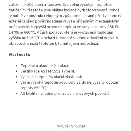
zařízení, kotlů, pecí a kouřovodů s velmi vysokým teplotním
zatížením.Přestože jsou vlákna izolace hydrofobizovaná, rohož
je nutné v konstrukci vhodným způsobem chránit před vlhkem (v
exteriéru před povětrnostními vlivy) a případným mechanickým
poškozením.Nejvyšší provozní teplota ve smyslu normy ČSN EN
14706 je 660 °C. V části izolace, která je vystavená teplotám
vyšším než 150 °C dochází k jednorázovému odpaření pojiva. V
oblastech s nižší teplotou k tomuto jevu nedochází.
Vlastnosti:
Tepelné a akustické izolace
Certifikace ASTM C592 Type III.
Vynikající tepelněizolační vlastnosti.
Velmi vysoká teplotní odolnost (až do nejvyšší provozní
teploty 660 °C).
AS kvalita - vhodné pro izolaci nerezových povrchů.
Z
á
Vytvořil Shoptet
p