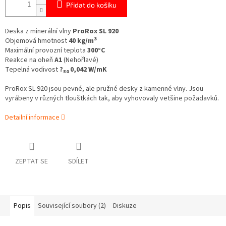
Přidat do košíku
Deska z minerální vlny
ProRox SL 920
3
Objemová hmotnost
40 kg/m
Maximální provozní teplota
300°C
Reakce na oheň
A1
(Nehořlavé)
Tepelná vodivost
?
0,042 W/mK
50
ProRox SL 920 jsou pevné, ale pružné desky z kamenné vlny. Jsou
vyrábeny v různých tlouštkách tak, aby vyhovovaly vetšine požadavků.
Detailní informace
ZEPTAT SE
SDÍLET
Popis
Související soubory (2)
Diskuze