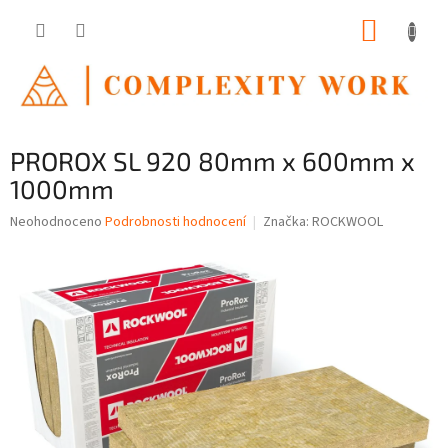
Přejít
NÁKUP
na
obsah
KOŠÍK
PROROX SL 920 80mm x 600mm x
1000mm
Průměrné
Neohodnoceno
Podrobnosti hodnocení
Značka:
ROCKWOOL
hodnocení
produktu
je
0,0
z
5
hvězdiček.