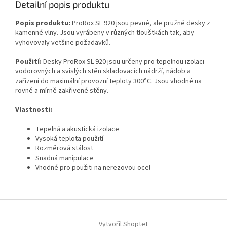
Detailní popis produktu
Popis produktu:
ProRox SL 920 jsou pevné, ale pružné desky z
kamenné vlny. Jsou vyrábeny v různých tlouštkách tak, aby
vyhovovaly vetšine požadavků.
Použití:
Desky ProRox SL 920 jsou určeny pro tepelnou izolaci
vodorovných a svislých stěn skladovacích nádrží, nádob a
zařízení do maximální provozní teploty 300°C. Jsou vhodné na
rovné a mírně zakřivené stěny.
Vlastnosti:
Tepelná a akustická izolace
Vysoká teplota použití
Rozměrová stálost
Snadná manipulace
Vhodné pro použiti na nerezovou ocel
Z
á
Vytvořil Shoptet
p