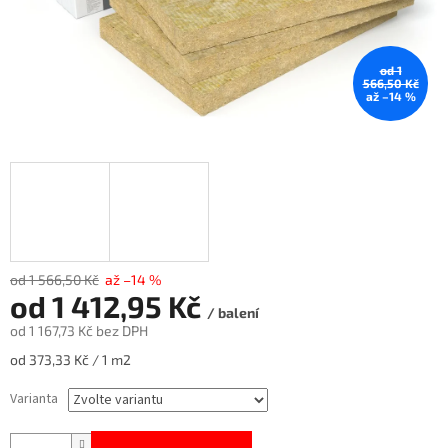
od 1
566,50 Kč
až –14 %
od 1 566,50 Kč
až –14 %
od
1 412,95 Kč
/ balení
od
1 167,73 Kč
bez DPH
Měrná
od 373,33 Kč / 1 m2
cena:
Varianta