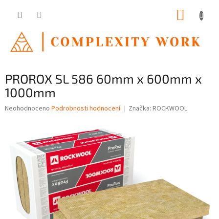
Přejít
NÁKUP
na
obsah
KOŠÍK
PROROX SL 586 60mm x 600mm x
1000mm
Průměrné
Neohodnoceno
Podrobnosti hodnocení
Značka:
ROCKWOOL
hodnocení
produktu
je
0,0
z
5
hvězdiček.