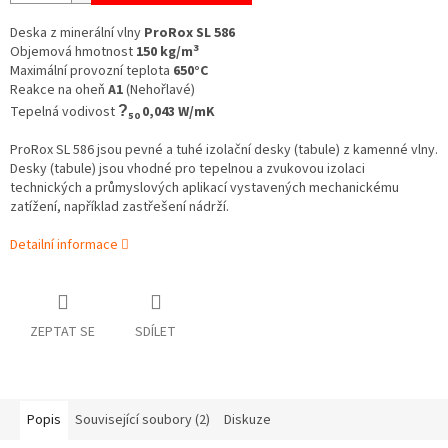
Deska z minerální vlny
ProRox SL 586
3
Objemová hmotnost
150 kg/m
Maximální provozní teplota
650°C
Reakce na oheň
A1
(Nehořlavé)
Tepelná vodivost
?
0,043 W/mK
50
ProRox SL 586 jsou pevné a tuhé izolační desky (tabule) z kamenné vlny.
Desky (tabule) jsou vhodné pro tepelnou a zvukovou izolaci
technických a průmyslových aplikací vystavených mechanickému
zatížení, například zastřešení nádrží.
Detailní informace
ZEPTAT SE
SDÍLET
Popis
Související soubory (2)
Diskuze