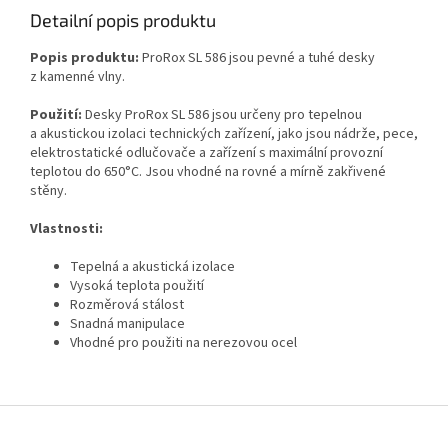
Detailní popis produktu
Popis produktu:
ProRox SL 586 jsou pevné a tuhé desky
z kamenné vlny.
Použití:
Desky ProRox SL 586 jsou určeny pro tepelnou
a akustickou izolaci technických zařízení, jako jsou nádrže, pece,
elektrostatické odlučovače a zařízení s maximální provozní
teplotou do 650°C. Jsou vhodné na rovné a mírně zakřivené
stěny.
Vlastnosti:
Tepelná a akustická izolace
Vysoká teplota použití
Rozměrová stálost
Snadná manipulace
Vhodné pro použiti na nerezovou ocel
Z
á