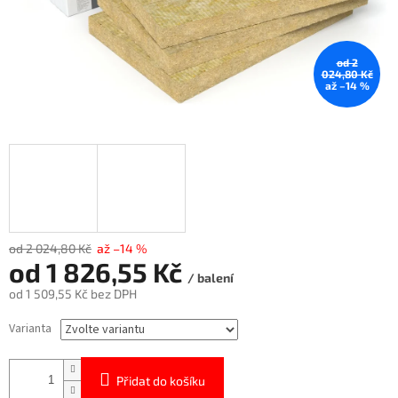
od 2
024,80 Kč
až –14 %
od 2 024,80 Kč
až –14 %
od
1 826,55 Kč
/ balení
od
1 509,55 Kč
bez DPH
Měrná
Varianta
cena:
Přidat do košíku