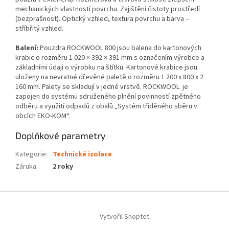
mechanických vlastností povrchu. Zajištění čistoty prostředí
(bezprašnost). Optický vzhled, textura povrchu a barva –
stříbřitý vzhled.
Balení:
Pouzdra ROCKWOOL 800 jsou balena do kartonových
krabic o rozměru 1 020 × 392 × 391 mm s označením výrobce a
základními údaji o výrobku na štítku. Kartonové krabice jsou
uloženy na nevratné dřevěné paletě o rozměru 1 200 x 800 x 2
160 mm. Palety se skladují v jedné vrstvě. ROCKWOOL je
zapojen do systému sdruženého plnění povinností zpětného
odběru a využití odpadů z obalů „Systém tříděného sběru v
obcích EKO-KOM“.
Doplňkové parametry
Kategorie
:
Technické izolace
Záruka
:
2 roky
Z
á
Vytvořil Shoptet
p