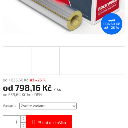
od 1
036,60 Kč
až –25 %
od 1 036,60 Kč
až –25 %
od
798,16 Kč
/ ks
od
659,64 Kč
bez DPH
Měrná
Varianta
cena:
Přidat do košíku