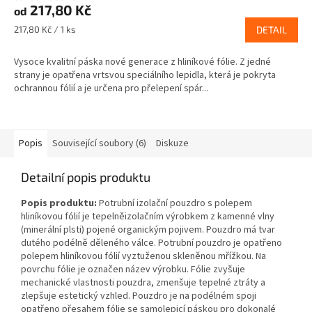
217,80 Kč
od
Měrná
217,80 Kč / 1 ks
DETAIL
cena:
Vysoce kvalitní páska nové generace z hliníkové fólie. Z jedné
strany je opatřena vrtsvou speciálního lepidla, která je pokryta
ochrannou fólií a je určena pro přelepení spár...
Popis
Související soubory (6)
Diskuze
Detailní popis produktu
Popis produktu:
Potrubní izolační pouzdro s polepem
hliníkovou fólií je tepelněizolačním výrobkem z kamenné vlny
(minerální plsti) pojené organickým pojivem. Pouzdro má tvar
dutého podélně děleného válce. Potrubní pouzdro je opatřeno
polepem hliníkovou fólií vyztuženou skleněnou mřížkou. Na
povrchu fólie je označen název výrobku. Fólie zvyšuje
mechanické vlastnosti pouzdra, zmenšuje tepelné ztráty a
zlepšuje estetický vzhled. Pouzdro je na podélném spoji
opatřeno přesahem fólie se samolepicí páskou pro dokonalé