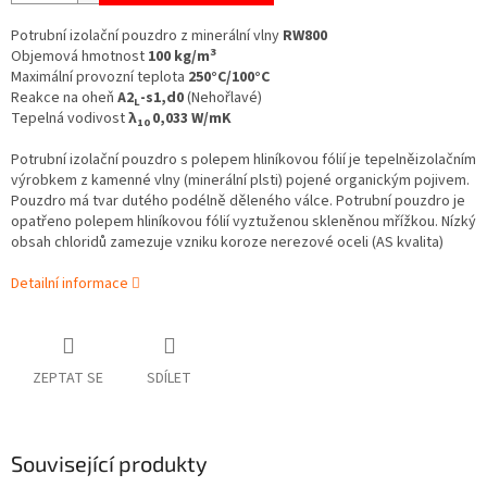
Potrubní izolační pouzdro z minerální vlny
RW800
3
Objemová hmotnost
100 kg/m
Maximální provozní teplota
250°C/100°C
Reakce na oheň
A2
-s1,d0
(Nehořlavé)
L
Tepelná vodivost
λ
0,033 W/mK
10
Potrubní izolační pouzdro s polepem hliníkovou fólií je tepelněizolačním
výrobkem z kamenné vlny (minerální plsti) pojené organickým pojivem.
Pouzdro má tvar dutého podélně děleného válce. Potrubní pouzdro je
opatřeno polepem hliníkovou fólií vyztuženou skleněnou mřížkou. Nízký
obsah chloridů zamezuje vzniku koroze nerezové oceli (AS kvalita)
Detailní informace
ZEPTAT SE
SDÍLET
Související produkty