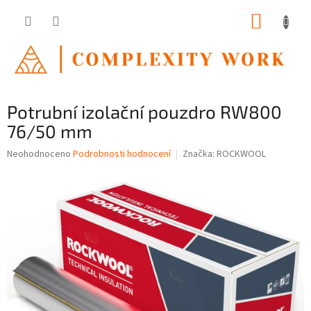
Přejít
NÁKUP
na
obsah
KOŠÍK
Potrubní izolační pouzdro RW800
76/50 mm
Průměrné
Neohodnoceno
Podrobnosti hodnocení
Značka:
ROCKWOOL
hodnocení
produktu
je
0,0
z
5
hvězdiček.