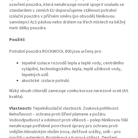
uzavření pouzdra, která nenahrazuje nosné spoje.V souladu se
standardem v zemích EU doporučujeme stáhnout potrubní
izolační pouzdro v příčném směru (po obvodě) hliníkovou
samolepicí ALS páskou nebo drátem na třech místech na běžný
metr délky pouzdra.
Použití:
Potrubní pouzdra ROCKWOOL 800 jsou určeny pro:
tepelné izolace rozvodů tepla a teplé vody, centrálního
vytápění, technologického tepla, teplé užitkové vody,
tepelných uzlů
akustické izolace potrubí.
Nízký obsah chloridů zamezuje vzniku koroze nerezové oceli (AS
kvalita).
Vlastnosti:
Tepelněizolační vlastnosti. Zvuková pohltivost.
Nehořlavost – ochrana proti šíření plamene a požáru.
Vodoodpudivost a odolnost proti vlhkosti – polep hliníkovou fólií
nenahrazuje potřebné povrchové úpravy pro ochranu proti
vnějším klimatickým vlivům (rosa, dešťové srážky, sníh – pro
použití v exteriéru). Rozměrová a tvarová stálost. Zlepšení