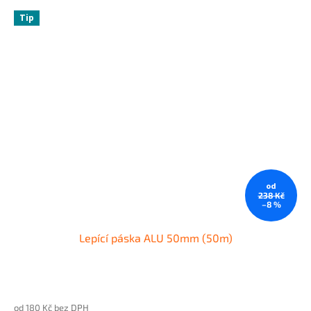
Tip
od
238 Kč
–8 %
Lepící páska ALU 50mm (50m)
od 180 Kč bez DPH