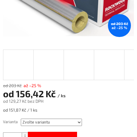
od 203 Kč
až –25 %
od 203 Kč
až –25 %
od
156,42 Kč
/ ks
od
129,27 Kč
bez DPH
Měrná
od 151,87 Kč / 1 ks
cena:
Varianta