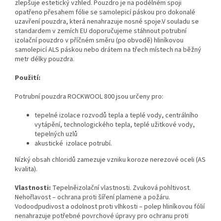
zlepšuje estetický vzhled. Pouzdro je na podélném spoji
opatřeno přesahem fólie se samolepicí páskou pro dokonalé
uzavření pouzdra, která nenahrazuje nosné spoje.V souladu se
standardem v zemích EU doporučujeme stáhnout potrubní
izolační pouzdro v příčném směru (po obvodě) hliníkovou
samolepicí ALS páskou nebo drátem na třech místech na běžný
metr délky pouzdra.
Použití:
Potrubní pouzdra ROCKWOOL 800 jsou určeny pro:
tepelné izolace rozvodů tepla a teplé vody, centrálního
vytápění, technologického tepla, teplé užitkové vody,
tepelných uzlů
akustické izolace potrubí.
Nízký obsah chloridů zamezuje vzniku koroze nerezové oceli (AS
kvalita).
Vlastnosti:
Tepelněizolační vlastnosti. Zvuková pohltivost.
Nehořlavost – ochrana proti šíření plamene a požáru.
Vodoodpudivost a odolnost proti vlhkosti – polep hliníkovou fólií
nenahrazuje potřebné povrchové úpravy pro ochranu proti