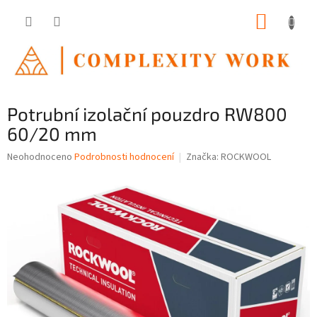
Přejít
NÁKUP
na
obsah
KOŠÍK
Potrubní izolační pouzdro RW800
60/20 mm
Průměrné
Neohodnoceno
Podrobnosti hodnocení
Značka:
ROCKWOOL
hodnocení
produktu
je
0,0
z
5
hvězdiček.