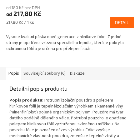
od 180 Kč bez DPH
217,80 Kč
od
Měrná
217,80 Kč / 1 ks
DETAIL
cena:
Vysoce kvalitní páska nové generace z hliníkové fólie. Z jedné
strany je opatřena vrtsvou speciálního lepidla, která je pokryta
ochrannou fólií a je určena pro přelepení spár...
Popis
Související soubory (6)
Diskuze
Detailní popis produktu
Popis produktu:
Potrubní izolační pouzdro s polepem
hliníkovou fólií je tepelněizolačním výrobkem z kamenné vlny
(minerální plsti) pojené organickým pojivem. Pouzdro má tvar
dutého podélně děleného válce. Potrubní pouzdro je opatřeno
polepem hliníkovou fólií vyztuženou skleněnou mřížkou. Na
povrchu fólie je označen název výrobku. Fólie zvyšuje
mechanické vlastnosti pouzdra, zmenšuje tepelné ztráty a