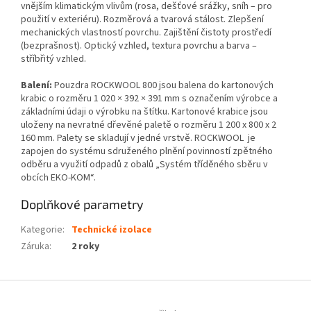
vnějším klimatickým vlivům (rosa, dešťové srážky, sníh – pro
použití v exteriéru). Rozměrová a tvarová stálost. Zlepšení
mechanických vlastností povrchu. Zajištění čistoty prostředí
(bezprašnost). Optický vzhled, textura povrchu a barva –
stříbřitý vzhled.
Balení:
Pouzdra ROCKWOOL 800 jsou balena do kartonových
krabic o rozměru 1 020 × 392 × 391 mm s označením výrobce a
základními údaji o výrobku na štítku. Kartonové krabice jsou
uloženy na nevratné dřevěné paletě o rozměru 1 200 x 800 x 2
160 mm. Palety se skladují v jedné vrstvě. ROCKWOOL je
zapojen do systému sdruženého plnění povinností zpětného
odběru a využití odpadů z obalů „Systém tříděného sběru v
obcích EKO-KOM“.
Doplňkové parametry
Kategorie
:
Technické izolace
Záruka
:
2 roky
Z
á