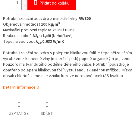
Přidat do košíku
Potrubní izolační pouzdro z minerální vlny
RW800
3
Objemová hmotnost
100 kg/m
Maximální provozní teplota
250°C/100°C
Reakce na oheň
A2
-s1,d0
(Nehořlavé)
L
Tepelná vodivost
λ
0,033 W/mK
10
Potrubní izolační pouzdro s polepem hliníkovou fólií je tepelněizolačním
výrobkem z kamenné vlny (minerální plsti) pojené organickým pojivem.
Pouzdro má tvar dutého podélně děleného válce. Potrubní pouzdro je
opatřeno polepem hliníkovou fólií vyztuženou skleněnou mřížkou. Nízký
obsah chloridů zamezuje vzniku koroze nerezové oceli (AS kvalita)
Detailní informace
ZEPTAT SE
SDÍLET