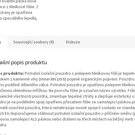
 kvalitní páska nové
ce z hliníkové fólie. Z
strany je opatřena
u speciálního lepidla,
je pokryta ochrannou fólií
čena pro přelepení spár...
s
Související soubory (6)
Diskuze
ailní popis produktu
s produktu:
Potrubní izolační pouzdro s polepem hliníkovou fólií je tepel
bkem z kamenné vlny (minerální plsti) pojené organickým pojivem. Pouzdro
ho podélně děleného válce. Potrubní pouzdro je opatřeno polepem hliníkovo
uženou skleněnou mřížkou. Na povrchu fólie je označen název výrobku. Fóli
anické vlastnosti pouzdra, zmenšuje tepelné ztráty a zlepšuje estetický v
dro je na podélném spoji opatřeno přesahem fólie se samolepicí páskou p
nalé uzavření pouzdra, která nenahrazuje nosné spoje.V souladu se stand
ch EU doporučujeme stáhnout potrubní izolační pouzdro v příčném směru 
íkovou samolepicí ALS páskou nebo drátem na třech místech na běžný metr 
dra.