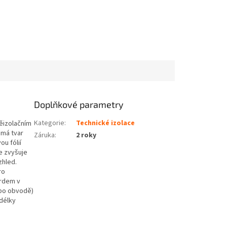
Doplňkové parametry
Kategorie
:
Technické izolace
něizolačním
 má tvar
Záruka
:
2 roky
u fólií
e zvyšuje
zhled.
ro
ardem v
(po obvodě)
délky