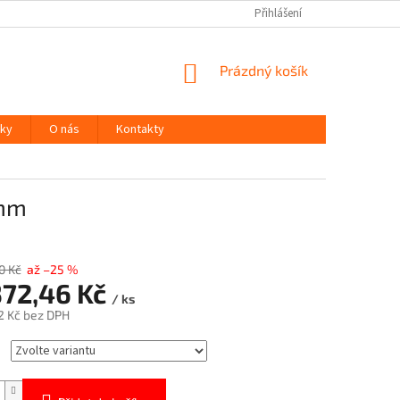
Přihlášení
NÁKUPNÍ
Prázdný košík
KOŠÍK
ky
O nás
Kontakty
 mm
0 Kč
až –25 %
372,46 Kč
/ ks
2 Kč
bez DPH