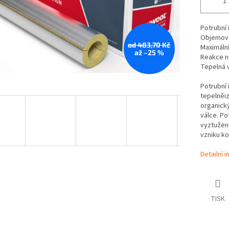
Potrubní 
Objemov
od 483,70 Kč
Maximální
až –25 %
Reakce n
Tepelná 
Potrubní 
tepelněiz
organick
válce. Po
vyztužen
vzniku ko
Detailní 
TISK