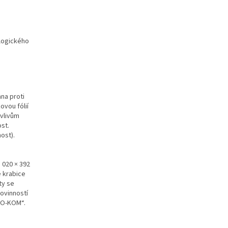
ologického
na proti
ovou fólií
 vlivům
ost.
ost).
 020 × 392
é krabice
ty se
ovinností
KO-KOM“.