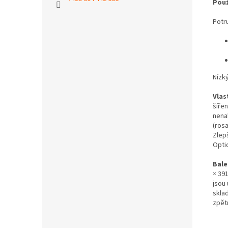
Použ
Potr
Nízk
Vlas
šířen
nena
(rosa
Zlep
Optic
Bale
× 39
jsou
skla
zpět