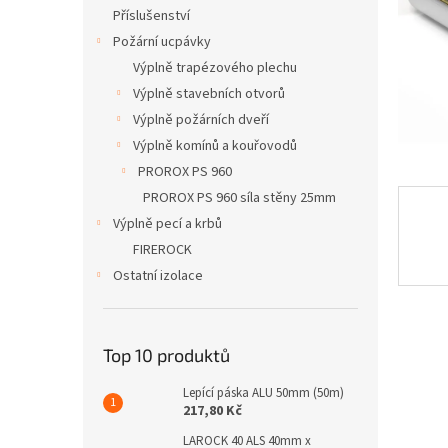
n
Příslušenství
e
Požární ucpávky
l
Výplně trapézového plechu
Výplně stavebních otvorů
Výplně požárních dveří
Výplně komínů a kouřovodů
PROROX PS 960
PROROX PS 960 síla stěny 25mm
Výplně pecí a krbů
FIREROCK
Ostatní izolace
Top 10 produktů
Lepící páska ALU 50mm (50m)
217,80 Kč
LAROCK 40 ALS 40mm x