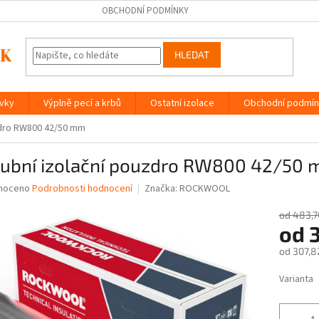
OBCHODNÍ PODMÍNKY
HLEDAT
ávky
Výplně pecí a krbů
Ostatní izolace
Obchodní podmín
zdro RW800 42/50 mm
rubní izolační pouzdro RW800 42/50
né
noceno
Podrobnosti hodnocení
Značka:
ROCKWOOL
ní
u
od 483,7
od
od
307,8
Měrná
Varianta
ek.
cena: