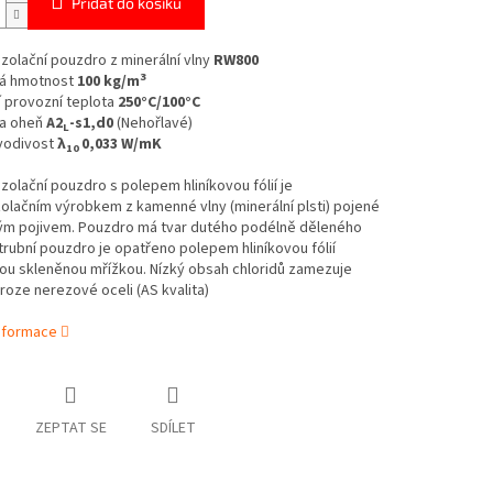
Přidat do košíku
izolační pouzdro z minerální vlny
RW800
3
á hmotnost
100 kg/m
 provozní teplota
250°C/100°C
a oheň
A2
-s1,d0
(Nehořlavé)
L
vodivost
λ
0,033 W/mK
10
izolační pouzdro s polepem hliníkovou fólií je
olačním výrobkem z kamenné vlny (minerální plsti) pojené
ým pojivem. Pouzdro má tvar dutého podélně děleného
trubní pouzdro je opatřeno polepem hliníkovou fólií
ou skleněnou mřížkou. Nízký obsah chloridů zamezuje
roze nerezové oceli (AS kvalita)
informace
ZEPTAT SE
SDÍLET