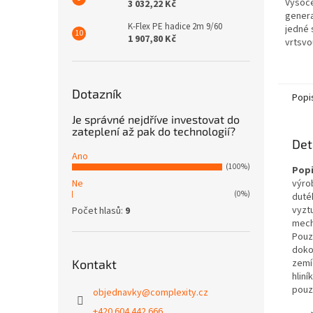
Vysoce
3 032,22 Kč
genera
K-Flex PE hadice 2m 9/60
jedné 
1 907,80 Kč
vrtsvo
která 
a je ur
Dotazník
Popi
Je správné nejdříve investovat do
zateplení až pak do technologií?
Det
Ano
(100%)
Popi
Ne
výro
(0%)
duté
vyzt
Počet hlasů:
9
mech
Pouz
doko
Kontakt
zemí
hlin
pouz
objednavky
@
complexity.cz
+420 604 442 666