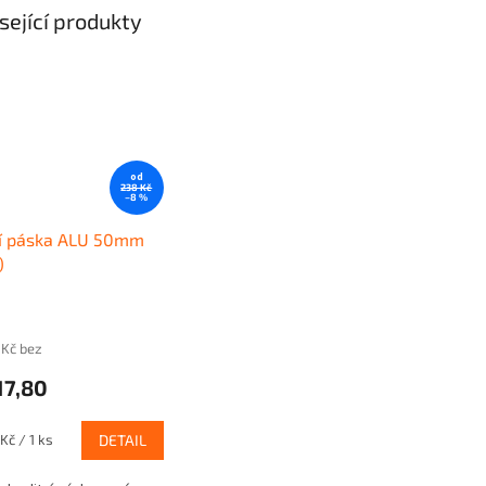
sející produkty
od
238 Kč
–8 %
cí páska ALU 50mm
)
 Kč bez
17,80
Kč / 1 ks
DETAIL