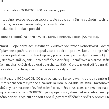
ití:
ubní pouzdra ROCKWOOL 800 jsou určeny pro:
tepelné izolace rozvodů tepla a teplé vody, centrálního vytápění, techn
tepla, teplé užitkové vody, tepelných uzlů
akustické izolace potrubí.
ý obsah chloridů zamezuje vzniku koroze nerezové oceli (AS kvalita).
tnosti:
Tepelněizolační vlastnosti. Zvuková pohltivost. Nehořlavost – ochra
í plamene a požáru. Vodoodpudivost a odolnost proti vlhkosti – polep hliník
hrazuje potřebné povrchové úpravy pro ochranu proti vnějším klimatickým
, dešťové srážky, sníh – pro použití v exteriéru). Rozměrová a tvarová stál
šení mechanických vlastností povrchu. Zajištění čistoty prostředí (bezprašn
ký vzhled, textura povrchu a barva – stříbřitý vzhled.
ní:
Pouzdra ROCKWOOL 800 jsou balena do kartonových krabic o rozměru 1
1 mm s označením výrobce a základními údaji o výrobku na štítku. Kartonov
 uloženy na nevratné dřevěné paletě o rozměru 1 200 x 800 x 2 160 mm. Pale
dují v jedné vrstvě. ROCKWOOL je zapojen do systému sdruženého plnění p
ného odběru a využití odpadů z obalů „Systém tříděného sběru v obcích E