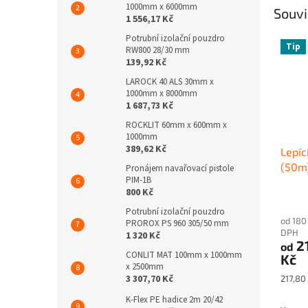
1000mm x 6000mm
Souvi
1 556,17 Kč
Potrubní izolační pouzdro
Tip
RW800 28/30 mm
139,92 Kč
LAROCK 40 ALS 30mm x
1000mm x 8000mm
1 687,73 Kč
ROCKLIT 60mm x 600mm x
1000mm
389,62 Kč
Lepí
(50m
Pronájem navařovací pistole
PIM-1B
800 Kč
Potrubní izolační pouzdro
od 180
PROROX PS 960 305/50 mm
DPH
1 320 Kč
2
od
CONLIT MAT 100mm x 1000mm
Kč
x 2500mm
3 307,70 Kč
Měrná
217,80 
cena:
K-Flex PE hadice 2m 20/42