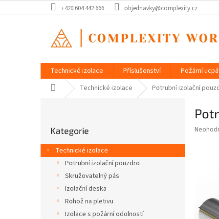
Přejít
+420 604 442 666
objednavky@complexity.cz
na
obsah
Technické izolace
Příslušenství
Požární ucp
Domů
Technické izolace
Potrubní izolační pou
P
Pot
o
Přeskočit
s
Průměr
Neohod
Kategorie
kategorie
t
hodnoce
r
produkt
Technické izolace
a
je
Potrubní izolační pouzdro
0,0
n
z
Skružovatelný pás
n
5
í
Izolační deska
hvězdič
p
Rohož na pletivu
a
Izolace s požární odolností