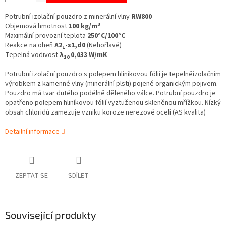
Potrubní izolační pouzdro z minerální vlny
RW800
3
Objemová hmotnost
100 kg/m
Maximální provozní teplota
250°C/100°C
Reakce na oheň
A2
-s1,d0
(Nehořlavé)
L
Tepelná vodivost
λ
0,033 W/mK
10
Potrubní izolační pouzdro s polepem hliníkovou fólií je tepelněizolačním
výrobkem z kamenné vlny (minerální plsti) pojené organickým pojivem.
Pouzdro má tvar dutého podélně děleného válce. Potrubní pouzdro je
opatřeno polepem hliníkovou fólií vyztuženou skleněnou mřížkou. Nízký
obsah chloridů zamezuje vzniku koroze nerezové oceli (AS kvalita)
Detailní informace
ZEPTAT SE
SDÍLET
Související produkty