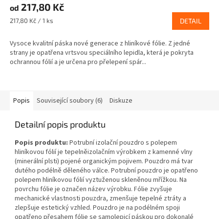
217,80 Kč
od
Měrná
217,80 Kč / 1 ks
DETAIL
cena:
Vysoce kvalitní páska nové generace z hliníkové fólie. Z jedné
strany je opatřena vrtsvou speciálního lepidla, která je pokryta
ochrannou fólií a je určena pro přelepení spár...
Popis
Související soubory (6)
Diskuze
Detailní popis produktu
Popis produktu:
Potrubní izolační pouzdro s polepem
hliníkovou fólií je tepelněizolačním výrobkem z kamenné vlny
(minerální plsti) pojené organickým pojivem. Pouzdro má tvar
dutého podélně děleného válce. Potrubní pouzdro je opatřeno
polepem hliníkovou fólií vyztuženou skleněnou mřížkou. Na
povrchu fólie je označen název výrobku. Fólie zvyšuje
mechanické vlastnosti pouzdra, zmenšuje tepelné ztráty a
zlepšuje estetický vzhled. Pouzdro je na podélném spoji
opatřeno přesahem fólie se samolepicí páskou pro dokonalé