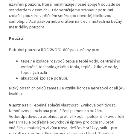
uzavření pouzdra, která nenahrazuje nosné spoje.V souladu se
standardem v zemích EU doporučujeme stáhnout potrubní
izolační pouzdro v příčném směru (po obvodě) hliníkovou
samolepicí ALS páskou nebo drátem na třech místech na běžný
metr délky pouzdra.
Použití:
Potrubní pouzdra ROCKWOOL 800 jsou určeny pro:
tepelné izolace rozvodů tepla a teplé vody, centrálního
vytápění, technologického tepla, teplé užitkové vody,
tepelných uzlů
akustické izolace potrubí.
Nízký obsah chloridů zamezuje vzniku koroze nerezové oceli (AS
kvalita).
Vlastnosti:
Tepelněizolační vlastnosti. Zvuková pohltivost.
Nehořlavost – ochrana proti šíření plamene a požáru.
Vodoodpudivost a odolnost proti vlhkosti – polep hliníkovou fólií
nenahrazuje potřebné povrchové úpravy pro ochranu proti
vnějším klimatickým vlivům (rosa, dešťové srážky, sníh – pro
použití v exteriéru). Rozměrová a tvarová stálost. Zlepšení