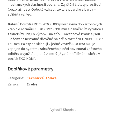
mechanických vlastností povrchu. Zajištění čistoty prostředí
(bezprašnost). Optický vzhled, textura povrchu a barva –
stříbřitý vzhled.
Balení:
Pouzdra ROCKWOOL 800 jsou balena do kartonových
krabic o rozměru 1 020 × 392 × 391 mm s označením výrobce a
základními údaji o výrobku na štítku. Kartonové krabice jsou
uloženy na nevratné dřevěné paletě o rozměru 1 200 x 800 x 2
160 mm. Palety se skladují v jedné vrstvě. ROCKWOOL je
zapojen do systému sdruženého plnění povinností zpětného
odběru a využití odpadů z obalů „Systém tříděného sběru v
obcích EKO-KOM“.
Doplňkové parametry
Kategorie
:
Technické izolace
Záruka
:
2 roky
Z
á
Vytvořil Shoptet
p