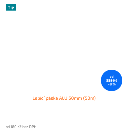
Tip
od
238 Kč
–8 %
Lepící páska ALU 50mm (50m)
od 180 Kč bez DPH