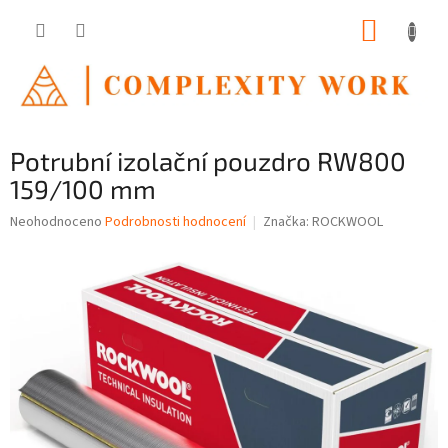
Přejít
NÁKUP
na
obsah
KOŠÍK
Potrubní izolační pouzdro RW800
159/100 mm
Průměrné
Neohodnoceno
Podrobnosti hodnocení
Značka:
ROCKWOOL
hodnocení
produktu
je
0,0
z
5
hvězdiček.