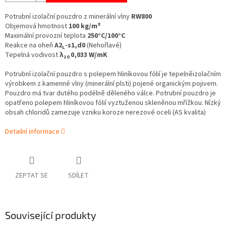
Potrubní izolační pouzdro z minerální vlny
RW800
3
Objemová hmotnost
100 kg/m
Maximální provozní teplota
250°C/100°C
Reakce na oheň
A2
-s1,d0
(Nehořlavé)
L
Tepelná vodivost
λ
0,033 W/mK
10
Potrubní izolační pouzdro s polepem hliníkovou fólií je tepelněizolačním
výrobkem z kamenné vlny (minerální plsti) pojené organickým pojivem.
Pouzdro má tvar dutého podélně děleného válce. Potrubní pouzdro je
opatřeno polepem hliníkovou fólií vyztuženou skleněnou mřížkou. Nízký
obsah chloridů zamezuje vzniku koroze nerezové oceli (AS kvalita)
Detailní informace
ZEPTAT SE
SDÍLET
Související produkty