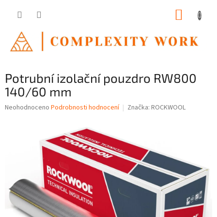
Přejít
NÁKUP
na
obsah
KOŠÍK
Potrubní izolační pouzdro RW800
140/60 mm
Průměrné
Neohodnoceno
Podrobnosti hodnocení
Značka:
ROCKWOOL
hodnocení
produktu
je
0,0
z
5
hvězdiček.