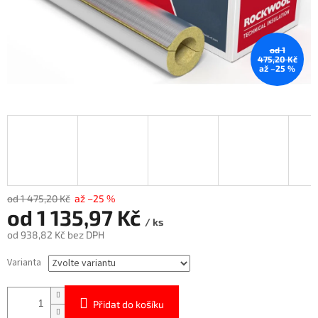
od 1
475,20 Kč
až –25 %
od 1 475,20 Kč
až –25 %
od
1 135,97 Kč
/ ks
od
938,82 Kč
bez DPH
Měrná
Varianta
cena:
Přidat do košíku