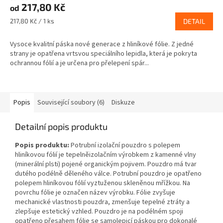
217,80 Kč
od
Měrná
217,80 Kč / 1 ks
DETAIL
cena:
Vysoce kvalitní páska nové generace z hliníkové fólie. Z jedné
strany je opatřena vrtsvou speciálního lepidla, která je pokryta
ochrannou fólií a je určena pro přelepení spár...
Popis
Související soubory (6)
Diskuze
Detailní popis produktu
Popis produktu:
Potrubní izolační pouzdro s polepem
hliníkovou fólií je tepelněizolačním výrobkem z kamenné vlny
(minerální plsti) pojené organickým pojivem. Pouzdro má tvar
dutého podélně děleného válce. Potrubní pouzdro je opatřeno
polepem hliníkovou fólií vyztuženou skleněnou mřížkou. Na
povrchu fólie je označen název výrobku. Fólie zvyšuje
mechanické vlastnosti pouzdra, zmenšuje tepelné ztráty a
zlepšuje estetický vzhled. Pouzdro je na podélném spoji
opatřeno přesahem fólie se samolepicí páskou pro dokonalé