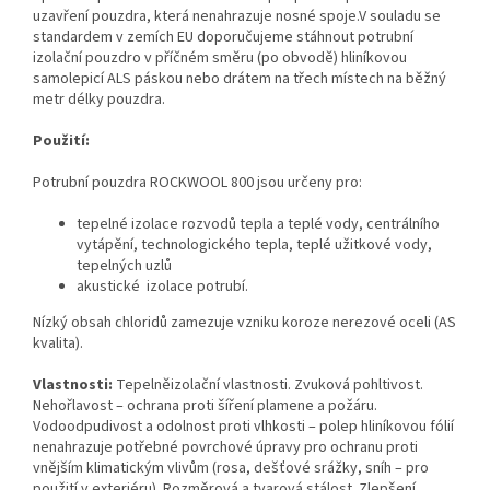
uzavření pouzdra, která nenahrazuje nosné spoje.V souladu se
standardem v zemích EU doporučujeme stáhnout potrubní
izolační pouzdro v příčném směru (po obvodě) hliníkovou
samolepicí ALS páskou nebo drátem na třech místech na běžný
metr délky pouzdra.
Použití:
Potrubní pouzdra ROCKWOOL 800 jsou určeny pro:
tepelné izolace rozvodů tepla a teplé vody, centrálního
vytápění, technologického tepla, teplé užitkové vody,
tepelných uzlů
akustické izolace potrubí.
Nízký obsah chloridů zamezuje vzniku koroze nerezové oceli (AS
kvalita).
Vlastnosti:
Tepelněizolační vlastnosti. Zvuková pohltivost.
Nehořlavost – ochrana proti šíření plamene a požáru.
Vodoodpudivost a odolnost proti vlhkosti – polep hliníkovou fólií
nenahrazuje potřebné povrchové úpravy pro ochranu proti
vnějším klimatickým vlivům (rosa, dešťové srážky, sníh – pro
použití v exteriéru). Rozměrová a tvarová stálost. Zlepšení