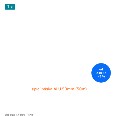
Tip
od
238 Kč
–8 %
Lepící páska ALU 50mm (50m)
od 180 Kč bez DPH