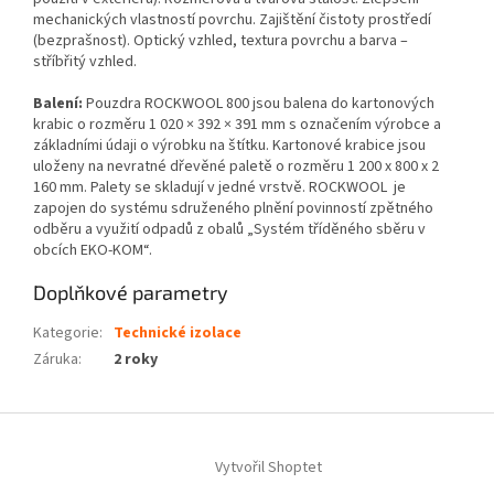
mechanických vlastností povrchu. Zajištění čistoty prostředí
(bezprašnost). Optický vzhled, textura povrchu a barva –
stříbřitý vzhled.
Balení:
Pouzdra ROCKWOOL 800 jsou balena do kartonových
krabic o rozměru 1 020 × 392 × 391 mm s označením výrobce a
základními údaji o výrobku na štítku. Kartonové krabice jsou
uloženy na nevratné dřevěné paletě o rozměru 1 200 x 800 x 2
160 mm. Palety se skladují v jedné vrstvě. ROCKWOOL je
zapojen do systému sdruženého plnění povinností zpětného
odběru a využití odpadů z obalů „Systém tříděného sběru v
obcích EKO-KOM“.
Doplňkové parametry
Kategorie
:
Technické izolace
Záruka
:
2 roky
Z
á
Vytvořil Shoptet
p