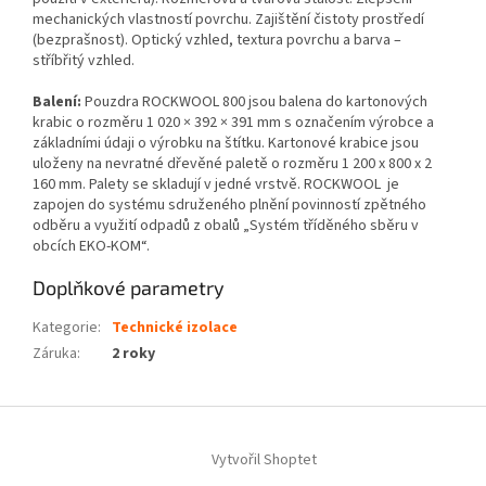
mechanických vlastností povrchu. Zajištění čistoty prostředí
(bezprašnost). Optický vzhled, textura povrchu a barva –
stříbřitý vzhled.
Balení:
Pouzdra ROCKWOOL 800 jsou balena do kartonových
krabic o rozměru 1 020 × 392 × 391 mm s označením výrobce a
základními údaji o výrobku na štítku. Kartonové krabice jsou
uloženy na nevratné dřevěné paletě o rozměru 1 200 x 800 x 2
160 mm. Palety se skladují v jedné vrstvě. ROCKWOOL je
zapojen do systému sdruženého plnění povinností zpětného
odběru a využití odpadů z obalů „Systém tříděného sběru v
obcích EKO-KOM“.
Doplňkové parametry
Kategorie
:
Technické izolace
Záruka
:
2 roky
Z
á
Vytvořil Shoptet
p