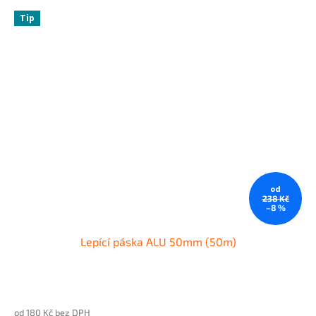
Tip
od
238 Kč
–8 %
Lepící páska ALU 50mm (50m)
od 180 Kč bez DPH