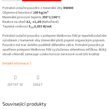
Potrubní izolační pouzdro z minerální vlny
RW800
3
Objemová hmotnost
100 kg/m
Maximální provozní teplota
250°C/100°C
Reakce na oheň
A2
-s1,d0
(Nehořlavé)
L
Tepelná vodivost
λ
0,033 W/mK
10
Potrubní izolační pouzdro s polepem hliníkovou fólií je tepelněizolačním
výrobkem z kamenné vlny (minerální plsti) pojené organickým pojivem.
Pouzdro má tvar dutého podélně děleného válce. Potrubní pouzdro je
opatřeno polepem hliníkovou fólií vyztuženou skleněnou mřížkou. Nízký
obsah chloridů zamezuje vzniku koroze nerezové oceli (AS kvalita)
Detailní informace
ZEPTAT SE
SDÍLET
Související produkty