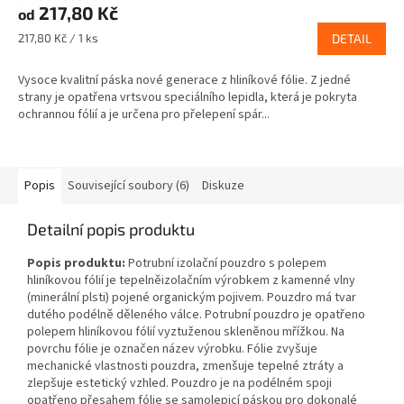
217,80 Kč
od
Měrná
217,80 Kč / 1 ks
DETAIL
cena:
Vysoce kvalitní páska nové generace z hliníkové fólie. Z jedné
strany je opatřena vrtsvou speciálního lepidla, která je pokryta
ochrannou fólií a je určena pro přelepení spár...
Popis
Související soubory (6)
Diskuze
Detailní popis produktu
Popis produktu:
Potrubní izolační pouzdro s polepem
hliníkovou fólií je tepelněizolačním výrobkem z kamenné vlny
(minerální plsti) pojené organickým pojivem. Pouzdro má tvar
dutého podélně děleného válce. Potrubní pouzdro je opatřeno
polepem hliníkovou fólií vyztuženou skleněnou mřížkou. Na
povrchu fólie je označen název výrobku. Fólie zvyšuje
mechanické vlastnosti pouzdra, zmenšuje tepelné ztráty a
zlepšuje estetický vzhled. Pouzdro je na podélném spoji
opatřeno přesahem fólie se samolepicí páskou pro dokonalé