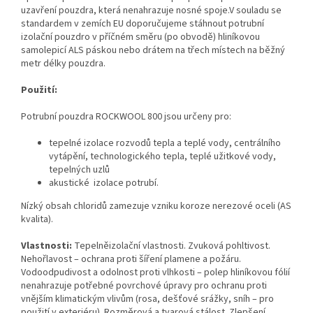
uzavření pouzdra, která nenahrazuje nosné spoje.V souladu se
standardem v zemích EU doporučujeme stáhnout potrubní
izolační pouzdro v příčném směru (po obvodě) hliníkovou
samolepicí ALS páskou nebo drátem na třech místech na běžný
metr délky pouzdra.
Použití:
Potrubní pouzdra ROCKWOOL 800 jsou určeny pro:
tepelné izolace rozvodů tepla a teplé vody, centrálního
vytápění, technologického tepla, teplé užitkové vody,
tepelných uzlů
akustické izolace potrubí.
Nízký obsah chloridů zamezuje vzniku koroze nerezové oceli (AS
kvalita).
Vlastnosti:
Tepelněizolační vlastnosti. Zvuková pohltivost.
Nehořlavost – ochrana proti šíření plamene a požáru.
Vodoodpudivost a odolnost proti vlhkosti – polep hliníkovou fólií
nenahrazuje potřebné povrchové úpravy pro ochranu proti
vnějším klimatickým vlivům (rosa, dešťové srážky, sníh – pro
použití v exteriéru). Rozměrová a tvarová stálost. Zlepšení