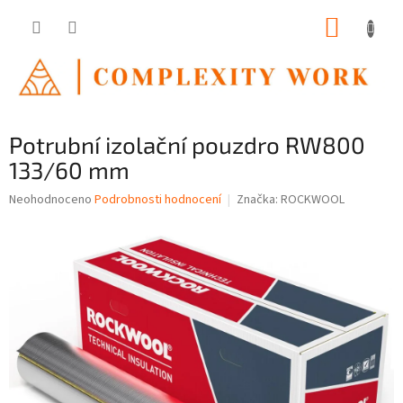
Přejít
NÁKUP
na
obsah
KOŠÍK
Potrubní izolační pouzdro RW800
133/60 mm
Průměrné
Neohodnoceno
Podrobnosti hodnocení
Značka:
ROCKWOOL
hodnocení
produktu
je
0,0
z
5
hvězdiček.