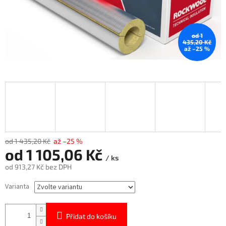
od 1
435,20 Kč
až –25 %
od 1 435,20 Kč
až –25 %
od
1 105,06 Kč
/ ks
od
913,27 Kč
bez DPH
Měrná
Varianta
cena:
Přidat do košíku