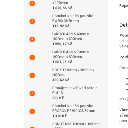
x 1000mm
Popi
1 826,55 Kč
Potrubní izolační pouzdro
RW800 28/30 mm
Det
139,92 Kč
LAROCK 40 ALS 40mm x
Popi
1000mm x 6000mm
(min
1 556,17 Kč
válc
LAROCK 40 ALS 30mm x
1000mm x 8000mm
Použ
1 687,73 Kč
Potr
ROCKLIT 60mm x 600mm x
1000mm
389,62 Kč
Pronájem navařovací pistole
PIM-1B
800 Kč
Nízk
Potrubní izolační pouzdro
Vlas
PROROX PS 960 305/50 mm
šíře
1 320 Kč
povrc
CONLIT MAT 100mm x 1000mm