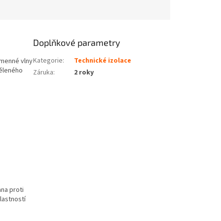
Doplňkové parametry
Kategorie
:
Technické izolace
amenné vlny
děleného
Záruka
:
2 roky
na proti
lastností