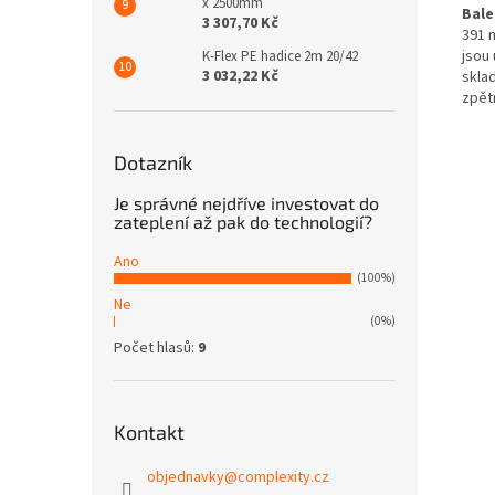
x 2500mm
Bale
3 307,70 Kč
391 
jsou
K-Flex PE hadice 2m 20/42
3 032,22 Kč
skla
zpět
Dotazník
Je správné nejdříve investovat do
zateplení až pak do technologií?
Ano
(100%)
Ne
(0%)
Počet hlasů:
9
Kontakt
objednavky
@
complexity.cz