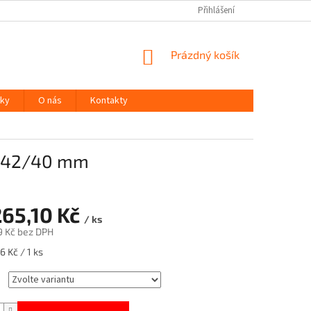
Přihlášení
NÁKUPNÍ
Prázdný košík
KOŠÍK
ky
O nás
Kontakty
0 42/40 mm
65,10 Kč
/ ks
9 Kč
bez DPH
 Kč / 1 ks