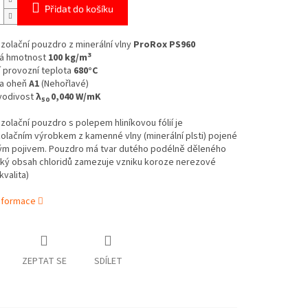
Přidat do košíku
izolační pouzdro z minerální vlny
ProRox PS960
3
á hmotnost
100 kg/m
 provozní teplota
680°C
a oheň
A1
(Nehořlavé)
vodivost
λ
0,040 W/mK
50
izolační pouzdro s polepem hliníkovou fólií je
olačním výrobkem z kamenné vlny (minerální plsti) pojené
ým pojivem. Pouzdro má tvar dutého podélně děleného
zký obsah chloridů zamezuje vzniku koroze nerezové
kvalita)
informace
ZEPTAT SE
SDÍLET