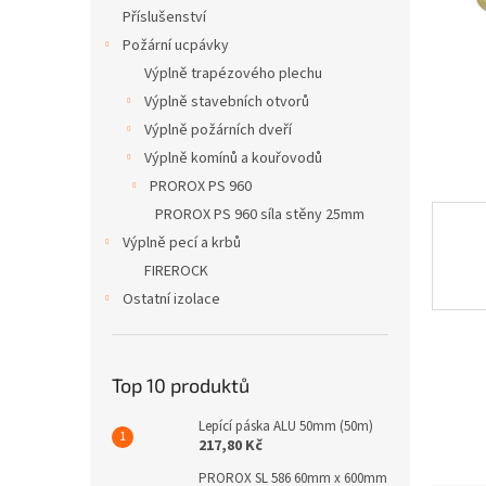
n
Příslušenství
e
Požární ucpávky
l
Výplně trapézového plechu
Výplně stavebních otvorů
Výplně požárních dveří
Výplně komínů a kouřovodů
PROROX PS 960
PROROX PS 960 síla stěny 25mm
Výplně pecí a krbů
FIREROCK
Ostatní izolace
Top 10 produktů
Lepící páska ALU 50mm (50m)
217,80 Kč
PROROX SL 586 60mm x 600mm