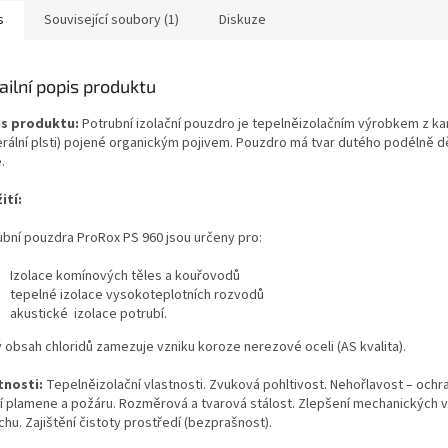
s
Související soubory (1)
Diskuze
ailní popis produktu
s produktu:
Potrubní izolační pouzdro je tepelněizolačním výrobkem z k
erální plsti) pojené organickým pojivem. Pouzdro má tvar dutého podélně 
e.
ití:
ubní pouzdra ProRox PS 960 jsou určeny pro:
Izolace komínových těles a kouřovodů
tepelné izolace vysokoteplotních rozvodů
akustické izolace potrubí.
ý obsah chloridů zamezuje vzniku koroze nerezové oceli (AS kvalita).
tnosti:
Tepelněizolační vlastnosti. Zvuková pohltivost. Nehořlavost – ochra
ní plamene a požáru. Rozměrová a tvarová stálost. Zlepšení mechanických v
hu. Zajištění čistoty prostředí (bezprašnost).