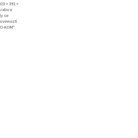
20 × 392 ×
krabice
ty se
ovinností
KO-KOM“.