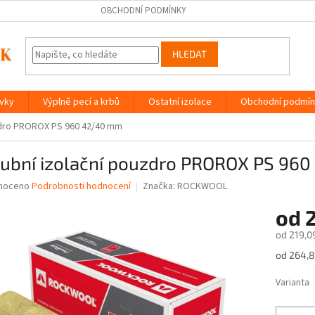
OBCHODNÍ PODMÍNKY
HLEDAT
ávky
Výplně pecí a krbů
Ostatní izolace
Obchodní podmín
zdro PROROX PS 960 42/40 mm
rubní izolační pouzdro PROROX PS 96
né
noceno
Podrobnosti hodnocení
Značka:
ROCKWOOL
ní
od
2
u
od
219,0
Měrná
od 264,86
cena:
ek.
Varianta