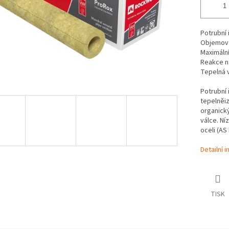
Potrubní 
Objemov
Maximální
Reakce n
Tepelná 
Potrubní 
tepelněiz
organick
válce. Ní
oceli (AS 
Detailní 
TISK