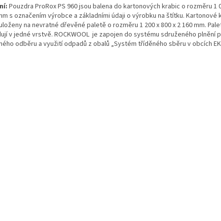
ní:
Pouzdra ProRox PS 960 jsou balena do kartonových krabic o rozměru 1 0
mm s označením výrobce a základními údaji o výrobku na štítku. Kartonové 
 uloženy na nevratné dřevěné paletě o rozměru 1 200 x 800 x 2 160 mm. Pale
dují v jedné vrstvě. ROCKWOOL je zapojen do systému sdruženého plnění p
ného odběru a využití odpadů z obalů „Systém tříděného sběru v obcích E