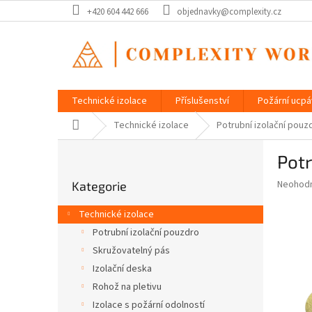
Přejít
+420 604 442 666
objednavky@complexity.cz
na
obsah
Technické izolace
Příslušenství
Požární ucp
Domů
Technické izolace
Potrubní izolační pou
P
Pot
o
Přeskočit
s
Průměr
Neohod
Kategorie
kategorie
t
hodnoce
r
produkt
Technické izolace
a
je
Potrubní izolační pouzdro
0,0
n
z
Skružovatelný pás
n
5
í
Izolační deska
hvězdič
p
Rohož na pletivu
a
Izolace s požární odolností