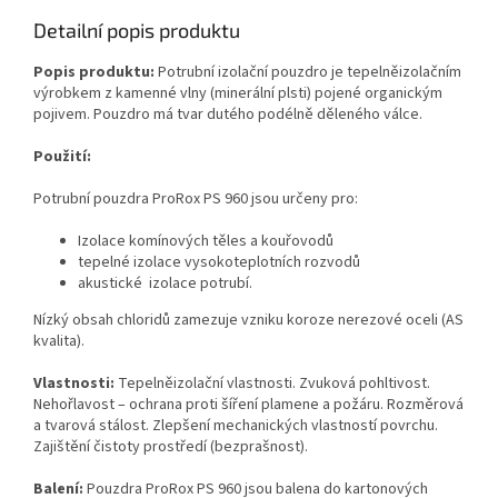
Detailní popis produktu
Popis produktu:
Potrubní izolační pouzdro je tepelněizolačním
výrobkem z kamenné vlny (minerální plsti) pojené organickým
pojivem. Pouzdro má tvar dutého podélně děleného válce.
Použití:
Potrubní pouzdra ProRox PS 960 jsou určeny pro:
Izolace komínových těles a kouřovodů
tepelné izolace vysokoteplotních rozvodů
akustické izolace potrubí.
Nízký obsah chloridů zamezuje vzniku koroze nerezové oceli (AS
kvalita).
Vlastnosti:
Tepelněizolační vlastnosti. Zvuková pohltivost.
Nehořlavost – ochrana proti šíření plamene a požáru. Rozměrová
a tvarová stálost. Zlepšení mechanických vlastností povrchu.
Zajištění čistoty prostředí (bezprašnost).
Balení:
Pouzdra ProRox PS 960 jsou balena do kartonových