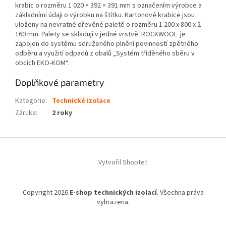
krabic o rozměru 1 020 × 392 × 391 mm s označením výrobce a
základními údaji o výrobku na štítku. Kartonové krabice jsou
uloženy na nevratné dřevěné paletě o rozměru 1 200 x 800 x 2
160 mm. Palety se skladují v jedné vrstvě. ROCKWOOL je
zapojen do systému sdruženého plnění povinností zpětného
odběru a využití odpadů z obalů „Systém tříděného sběru v
obcích EKO-KOM“.
Doplňkové parametry
Kategorie
:
Technické izolace
Záruka
:
2 roky
Z
á
Vytvořil Shoptet
p
a
t
Copyright 2026
E-shop technických izolací
. Všechna práva
í
vyhrazena.