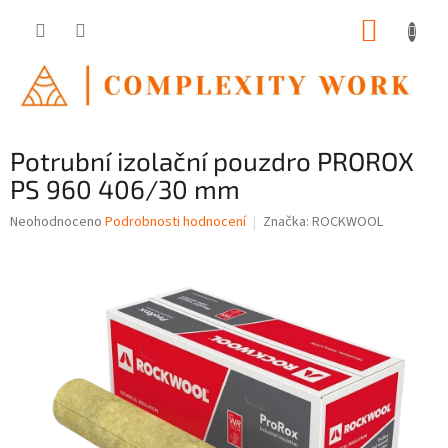
Přejít
NÁKUP
na
obsah
KOŠÍK
Potrubní izolační pouzdro PROROX
PS 960 406/30 mm
Průměrné
Neohodnoceno
Podrobnosti hodnocení
Značka:
ROCKWOOL
hodnocení
produktu
je
0,0
z
5
hvězdiček.