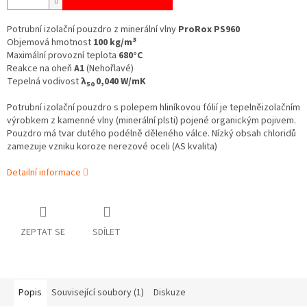
Potrubní izolační pouzdro z minerální vlny
ProRox PS960
3
Objemová hmotnost
100 kg/m
Maximální provozní teplota
680°C
Reakce na oheň
A1
(Nehořlavé)
Tepelná vodivost
λ
0,040 W/mK
50
Potrubní izolační pouzdro s polepem hliníkovou fólií je tepelněizolačním
výrobkem z kamenné vlny (minerální plsti) pojené organickým pojivem.
Pouzdro má tvar dutého podélně děleného válce. Nízký obsah chloridů
zamezuje vzniku koroze nerezové oceli (AS kvalita)
Detailní informace
ZEPTAT SE
SDÍLET
Popis
Související soubory (1)
Diskuze