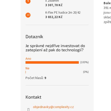
x 2500mm
Bale
3 307,70 Kč
391 
jsou
K-Flex PE hadice 2m 20/42
3 032,22 Kč
skla
zpět
Dotazník
Je správné nejdříve investovat do
zateplení až pak do technologií?
Ano
(100%)
Ne
(0%)
Počet hlasů:
9
Kontakt
objednavky
@
complexity.cz