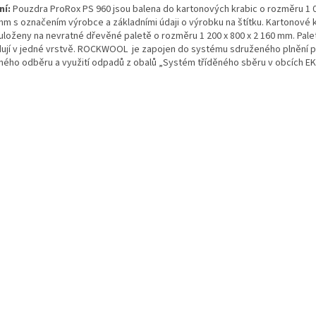
ní:
Pouzdra ProRox PS 960 jsou balena do kartonových krabic o rozměru 1 0
mm s označením výrobce a základními údaji o výrobku na štítku. Kartonové 
 uloženy na nevratné dřevěné paletě o rozměru 1 200 x 800 x 2 160 mm. Pale
dují v jedné vrstvě. ROCKWOOL je zapojen do systému sdruženého plnění p
ného odběru a využití odpadů z obalů „Systém tříděného sběru v obcích E