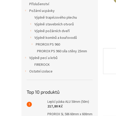
n
Příslušenství
e
Požární ucpávky
l
Výplně trapézového plechu
Výplně stavebních otvorů
Výplně požárních dveří
Výplně komínů a kouřovodů
PROROX PS 960
PROROX PS 960 síla stěny 25mm
Výplně pecí a krbů
FIREROCK
Ostatní izolace
Top 10 produktů
Lepící páska ALU 50mm (50m)
217,80 Kč
PROROX SL 586 60mm x 600mm