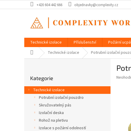
Přejít
+420 604 442 666
objednavky@complexity.cz
na
obsah
Technické izolace
Příslušenství
Požární ucp
Domů
Technické izolace
Potrubní izolační pou
P
Pot
o
Přeskočit
s
Průměr
Neohod
Kategorie
kategorie
t
hodnoce
r
produkt
Technické izolace
a
je
Potrubní izolační pouzdro
0,0
n
z
Skružovatelný pás
n
5
í
Izolační deska
hvězdič
p
Rohož na pletivu
a
Izolace s požární odolností