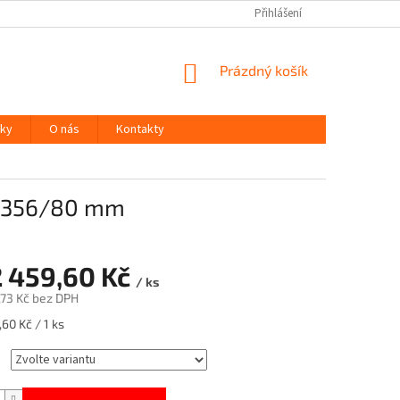
Přihlášení
NÁKUPNÍ
Prázdný košík
KOŠÍK
ky
O nás
Kontakty
0 356/80 mm
2 459,60 Kč
/ ks
,73 Kč
bez DPH
60 Kč / 1 ks