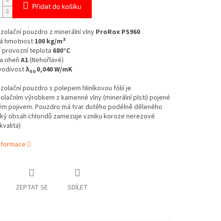
Přidat do košíku
izolační pouzdro z minerální vlny
ProRox PS960
3
á hmotnost
100 kg/m
 provozní teplota
680°C
a oheň
A1
(Nehořlavé)
vodivost
λ
0,040 W/mK
50
izolační pouzdro s polepem hliníkovou fólií je
olačním výrobkem z kamenné vlny (minerální plsti) pojené
ým pojivem. Pouzdro má tvar dutého podélně děleného
zký obsah chloridů zamezuje vzniku koroze nerezové
kvalita)
informace
ZEPTAT SE
SDÍLET