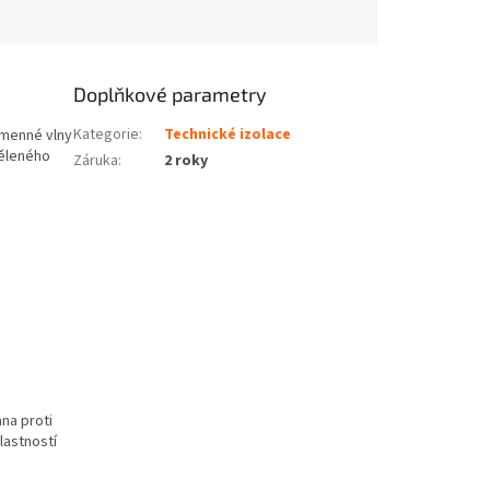
Doplňkové parametry
Kategorie
:
Technické izolace
amenné vlny
děleného
Záruka
:
2 roky
na proti
lastností