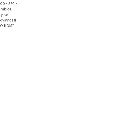
20 × 392 ×
krabice
ty se
ovinností
KO-KOM“.