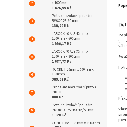
x 1000mm
Popi
1 826,55 Kč
Potrubní izolační pouzdro
RW800 28/30 mm
Det
139,92 Kč
LAROCK 40 ALS 40mm x
Popi
1000mm x 6000mm
(min
1 556,17 Kč
válc
LAROCK 40 ALS 30mm x
1000mm x 8000mm
Použ
1 687,73 Kč
Potr
ROCKLIT 60mm x 600mm x
1000mm
389,62 Kč
Pronájem navařovací pistole
PIM-1B
800 Kč
Nízk
Potrubní izolační pouzdro
Vlas
PROROX PS 960 305/50 mm
šíře
1 320 Kč
povrc
CONLIT MAT 100mm x 1000mm