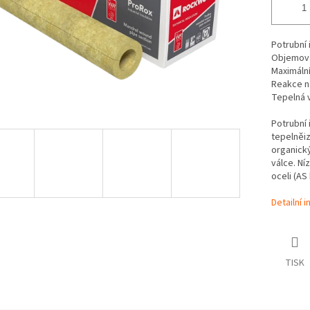
Potrubní 
Objemov
Maximální
Reakce n
Tepelná 
Potrubní 
tepelněiz
organick
válce. Ní
oceli (AS 
Detailní 
TISK