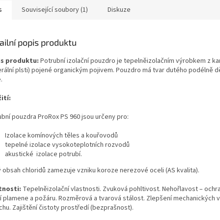
s
Související soubory (1)
Diskuze
ailní popis produktu
s produktu:
Potrubní izolační pouzdro je tepelněizolačním výrobkem z k
erální plsti) pojené organickým pojivem. Pouzdro má tvar dutého podélně 
e.
ití:
ubní pouzdra ProRox PS 960 jsou určeny pro:
Izolace komínových těles a kouřovodů
tepelné izolace vysokoteplotních rozvodů
akustické izolace potrubí.
ý obsah chloridů zamezuje vzniku koroze nerezové oceli (AS kvalita).
tnosti:
Tepelněizolační vlastnosti. Zvuková pohltivost. Nehořlavost – ochra
ní plamene a požáru. Rozměrová a tvarová stálost. Zlepšení mechanických v
hu. Zajištění čistoty prostředí (bezprašnost).