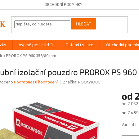
OBCHODNÍ PODMÍNKY
HLEDAT
ávky
Výplně pecí a krbů
Ostatní izolace
Obchodní podmín
zdro PROROX PS 960 356/80 mm
rubní izolační pouzdro PROROX PS 96
né
noceno
Podrobnosti hodnocení
Značka:
ROCKWOOL
ní
od
u
od
2 032
Měrná
od 2 459,
cena:
ek.
Varianta