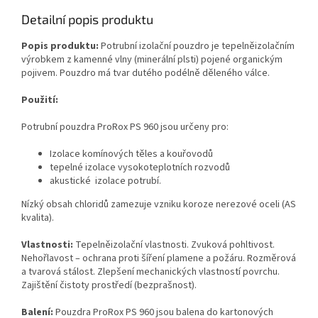
Detailní popis produktu
Popis produktu:
Potrubní izolační pouzdro je tepelněizolačním
výrobkem z kamenné vlny (minerální plsti) pojené organickým
pojivem. Pouzdro má tvar dutého podélně děleného válce.
Použití:
Potrubní pouzdra ProRox PS 960 jsou určeny pro:
Izolace komínových těles a kouřovodů
tepelné izolace vysokoteplotních rozvodů
akustické izolace potrubí.
Nízký obsah chloridů zamezuje vzniku koroze nerezové oceli (AS
kvalita).
Vlastnosti:
Tepelněizolační vlastnosti. Zvuková pohltivost.
Nehořlavost – ochrana proti šíření plamene a požáru. Rozměrová
a tvarová stálost. Zlepšení mechanických vlastností povrchu.
Zajištění čistoty prostředí (bezprašnost).
Balení:
Pouzdra ProRox PS 960 jsou balena do kartonových