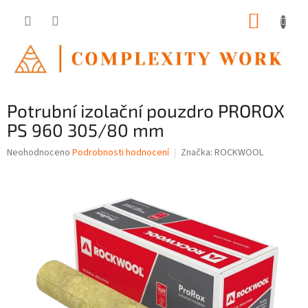
Přejít
NÁKUP
na
obsah
KOŠÍK
Potrubní izolační pouzdro PROROX
PS 960 305/80 mm
Průměrné
Neohodnoceno
Podrobnosti hodnocení
Značka:
ROCKWOOL
hodnocení
produktu
je
0,0
z
5
hvězdiček.