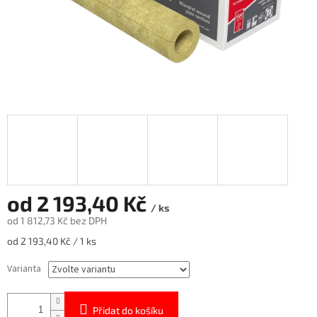
od
2 193,40 Kč
/ ks
od
1 812,73 Kč
bez DPH
Měrná
od 2 193,40 Kč / 1 ks
cena:
Varianta
Přidat do košíku