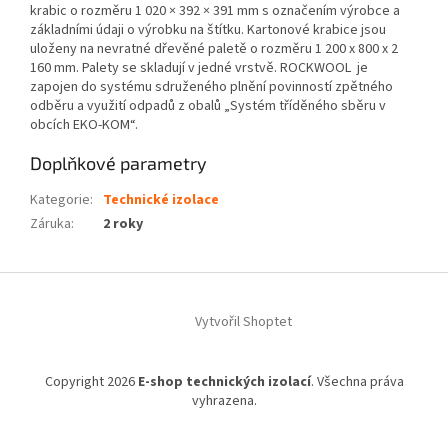
krabic o rozměru 1 020 × 392 × 391 mm s označením výrobce a
základními údaji o výrobku na štítku. Kartonové krabice jsou
uloženy na nevratné dřevěné paletě o rozměru 1 200 x 800 x 2
160 mm. Palety se skladují v jedné vrstvě. ROCKWOOL je
zapojen do systému sdruženého plnění povinností zpětného
odběru a využití odpadů z obalů „Systém tříděného sběru v
obcích EKO-KOM“.
Doplňkové parametry
Kategorie
:
Technické izolace
Záruka
:
2 roky
Z
á
Vytvořil Shoptet
p
a
t
Copyright 2026
E-shop technických izolací
. Všechna práva
í
vyhrazena.