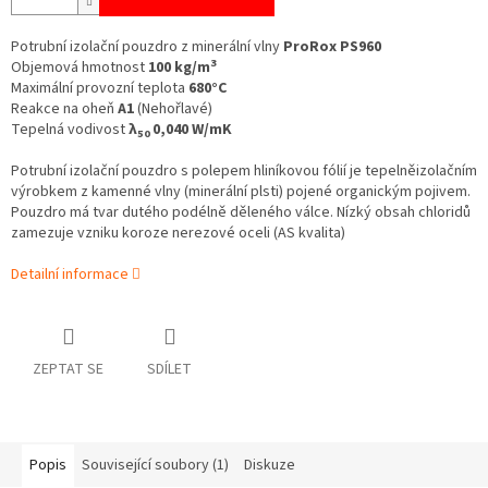
Potrubní izolační pouzdro z minerální vlny
ProRox PS960
3
Objemová hmotnost
100 kg/m
Maximální provozní teplota
680°C
Reakce na oheň
A1
(Nehořlavé)
Tepelná vodivost
λ
0,040 W/mK
50
Potrubní izolační pouzdro s polepem hliníkovou fólií je tepelněizolačním
výrobkem z kamenné vlny (minerální plsti) pojené organickým pojivem.
Pouzdro má tvar dutého podélně děleného válce. Nízký obsah chloridů
zamezuje vzniku koroze nerezové oceli (AS kvalita)
Detailní informace
ZEPTAT SE
SDÍLET
Popis
Související soubory (1)
Diskuze