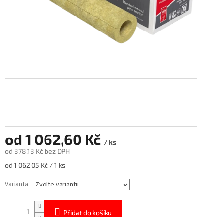
od
1 062,60 Kč
/ ks
od
878,18 Kč
bez DPH
Měrná
od 1 062,05 Kč / 1 ks
cena:
Varianta
Přidat do košíku