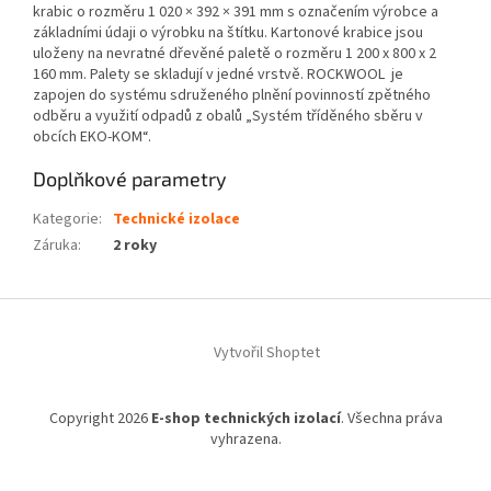
krabic o rozměru 1 020 × 392 × 391 mm s označením výrobce a
základními údaji o výrobku na štítku. Kartonové krabice jsou
uloženy na nevratné dřevěné paletě o rozměru 1 200 x 800 x 2
160 mm. Palety se skladují v jedné vrstvě. ROCKWOOL je
zapojen do systému sdruženého plnění povinností zpětného
odběru a využití odpadů z obalů „Systém tříděného sběru v
obcích EKO-KOM“.
Doplňkové parametry
Kategorie
:
Technické izolace
Záruka
:
2 roky
Z
á
Vytvořil Shoptet
p
a
t
Copyright 2026
E-shop technických izolací
. Všechna práva
í
vyhrazena.