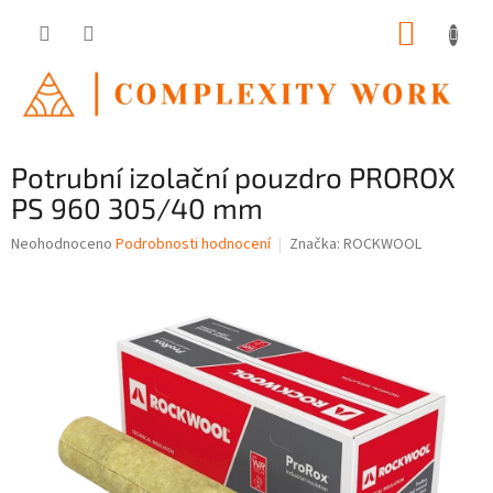
Přejít
NÁKUP
na
obsah
KOŠÍK
Potrubní izolační pouzdro PROROX
PS 960 305/40 mm
Průměrné
Neohodnoceno
Podrobnosti hodnocení
Značka:
ROCKWOOL
hodnocení
produktu
je
0,0
z
5
hvězdiček.