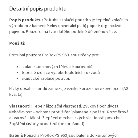
Detailní popis produktu
Popis produktu:
Potrubní izolační pouzdro je tepelněizolačním
výrobkem z kamenné vlny (minerální plsti) pojené organickým
pojivem. Pouzdro má tvar dutého podélně děleného válce.
Použití:
Potrubní pouzdra ProRox PS 960 jsou určeny pro:
Izolace komínových těles a kouřovodů
tepelné izolace vysokoteplotních rozvodů
akustické izolace potrubí.
Nízký obsah chloridů zamezuje vzniku koroze nerezové oceli (AS
kvalita).
Vlastnosti:
Tepelněizolační vlastnosti. Zvuková pohltivost.
Nehořlavost – ochrana proti šíření plamene a požáru. Rozměrová
a tvarová stálost. Zlepšení mechanických vlastností povrchu.
Zajištění čistoty prostředí (bezprašnost).
Balení:
Pouzdra ProRox PS 960 jsou balena do kartonových