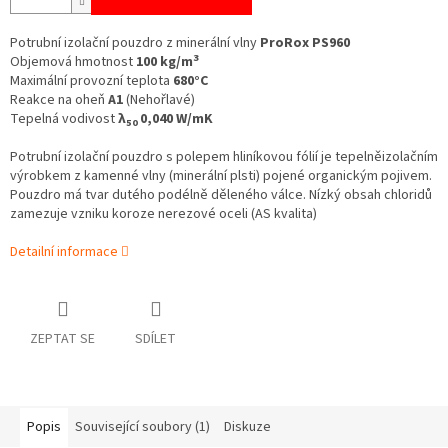
Potrubní izolační pouzdro z minerální vlny
ProRox PS960
3
Objemová hmotnost
100 kg/m
Maximální provozní teplota
680°C
Reakce na oheň
A1
(Nehořlavé)
Tepelná vodivost
λ
0,040 W/mK
50
Potrubní izolační pouzdro s polepem hliníkovou fólií je tepelněizolačním
výrobkem z kamenné vlny (minerální plsti) pojené organickým pojivem.
Pouzdro má tvar dutého podélně děleného válce. Nízký obsah chloridů
zamezuje vzniku koroze nerezové oceli (AS kvalita)
Detailní informace
ZEPTAT SE
SDÍLET
Popis
Související soubory (1)
Diskuze