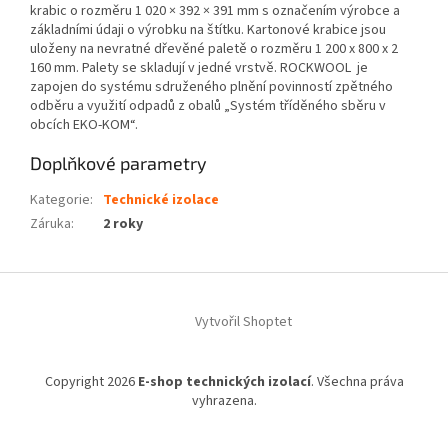
krabic o rozměru 1 020 × 392 × 391 mm s označením výrobce a
základními údaji o výrobku na štítku. Kartonové krabice jsou
uloženy na nevratné dřevěné paletě o rozměru 1 200 x 800 x 2
160 mm. Palety se skladují v jedné vrstvě. ROCKWOOL je
zapojen do systému sdruženého plnění povinností zpětného
odběru a využití odpadů z obalů „Systém tříděného sběru v
obcích EKO-KOM“.
Doplňkové parametry
Kategorie
:
Technické izolace
Záruka
:
2 roky
Z
á
Vytvořil Shoptet
p
a
t
Copyright 2026
E-shop technických izolací
. Všechna práva
í
vyhrazena.