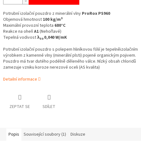
Potrubní izolační pouzdro z minerální vlny
ProRox PS960
3
Objemová hmotnost
100 kg/m
Maximální provozní teplota
680°C
Reakce na oheň
A1
(Nehořlavé)
Tepelná vodivost
λ
0,040 W/mK
50
Potrubní izolační pouzdro s polepem hliníkovou fólií je tepelněizolačním
výrobkem z kamenné vlny (minerální plsti) pojené organickým pojivem.
Pouzdro má tvar dutého podélně děleného válce. Nízký obsah chloridů
zamezuje vzniku koroze nerezové oceli (AS kvalita)
Detailní informace
ZEPTAT SE
SDÍLET
Popis
Související soubory (1)
Diskuze