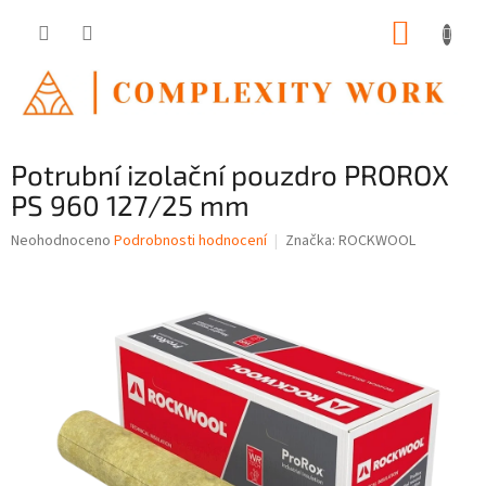
Přejít
NÁKUP
na
obsah
KOŠÍK
Potrubní izolační pouzdro PROROX
PS 960 127/25 mm
Průměrné
Neohodnoceno
Podrobnosti hodnocení
Značka:
ROCKWOOL
hodnocení
produktu
je
0,0
z
5
hvězdiček.