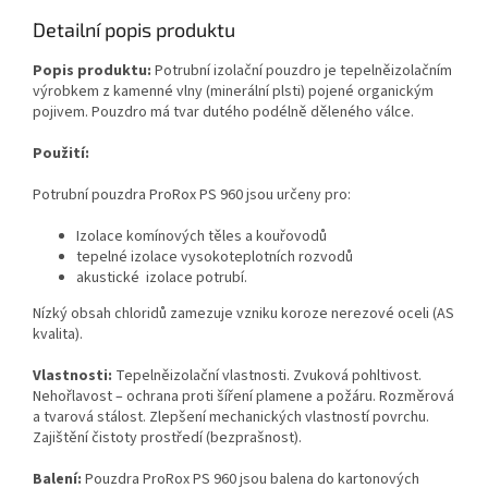
Detailní popis produktu
Popis produktu:
Potrubní izolační pouzdro je tepelněizolačním
výrobkem z kamenné vlny (minerální plsti) pojené organickým
pojivem. Pouzdro má tvar dutého podélně děleného válce.
Použití:
Potrubní pouzdra ProRox PS 960 jsou určeny pro:
Izolace komínových těles a kouřovodů
tepelné izolace vysokoteplotních rozvodů
akustické izolace potrubí.
Nízký obsah chloridů zamezuje vzniku koroze nerezové oceli (AS
kvalita).
Vlastnosti:
Tepelněizolační vlastnosti. Zvuková pohltivost.
Nehořlavost – ochrana proti šíření plamene a požáru. Rozměrová
a tvarová stálost. Zlepšení mechanických vlastností povrchu.
Zajištění čistoty prostředí (bezprašnost).
Balení:
Pouzdra ProRox PS 960 jsou balena do kartonových