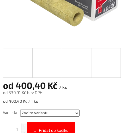
od
400,40 Kč
/ ks
od
330,91 Kč
bez DPH
Měrná
od 400,40 Kč / 1 ks
cena:
Varianta
Přidat do košíku