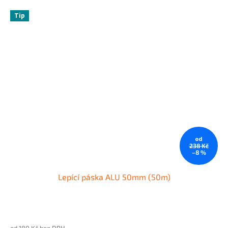
Tip
od
238 Kč
–8 %
Lepící páska ALU 50mm (50m)