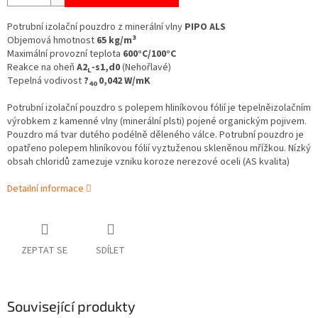
Potrubní izolační pouzdro z minerální vlny
PIPO ALS
3
Objemová hmotnost
65 kg/m
Maximální provozní teplota
600°C/100°C
Reakce na oheň
A2
-s1,d0
(Nehořlavé)
L
Tepelná vodivost
?
0,042 W/mK
40
Potrubní izolační pouzdro s polepem hliníkovou fólií je tepelněizolačním
výrobkem z kamenné vlny (minerální plsti) pojené organickým pojivem.
Pouzdro má tvar dutého podélně děleného válce. Potrubní pouzdro je
opatřeno polepem hliníkovou fólií vyztuženou skleněnou mřížkou.
Nízký
obsah chloridů zamezuje vzniku koroze nerezové oceli (AS kvalita)
Detailní informace
ZEPTAT SE
SDÍLET
Související produkty