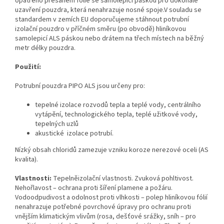
opatřeno přesahem fólie se samolepicí páskou pro dokonalé
uzavření pouzdra, která nenahrazuje nosné spoje.V souladu se
standardem v zemích EU doporučujeme stáhnout potrubní
izolační pouzdro v příčném směru (po obvodě) hliníkovou
samolepicí ALS páskou nebo drátem na třech místech na běžný
metr délky pouzdra.
Použití:
Potrubní pouzdra PIPO ALS jsou určeny pro:
tepelné izolace rozvodů tepla a teplé vody, centrálního
vytápění, technologického tepla, teplé užitkové vody,
tepelných uzlů
akustické izolace potrubí.
Nízký obsah chloridů zamezuje vzniku koroze nerezové oceli (AS
kvalita).
Vlastnosti:
Tepelněizolační vlastnosti. Zvuková pohltivost.
Nehořlavost – ochrana proti šíření plamene a požáru.
Vodoodpudivost a odolnost proti vlhkosti – polep hliníkovou fólií
nenahrazuje potřebné povrchové úpravy pro ochranu proti
vnějším klimatickým vlivům (rosa, dešťové srážky, sníh – pro