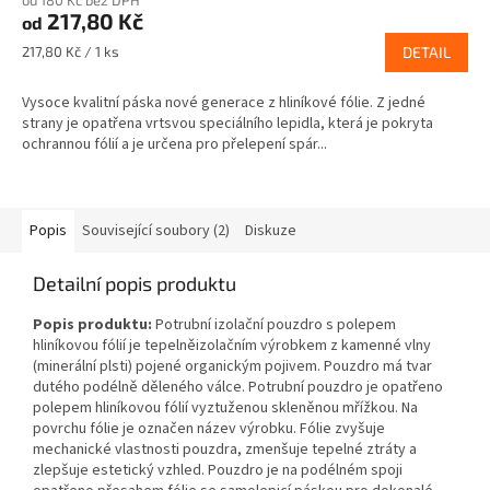
od 180 Kč bez DPH
217,80 Kč
od
Měrná
217,80 Kč / 1 ks
DETAIL
cena:
Vysoce kvalitní páska nové generace z hliníkové fólie. Z jedné
strany je opatřena vrtsvou speciálního lepidla, která je pokryta
ochrannou fólií a je určena pro přelepení spár...
Popis
Související soubory (2)
Diskuze
Detailní popis produktu
Popis produktu:
Potrubní izolační pouzdro s polepem
hliníkovou fólií je tepelněizolačním výrobkem z kamenné vlny
(minerální plsti) pojené organickým pojivem. Pouzdro má tvar
dutého podélně děleného válce. Potrubní pouzdro je opatřeno
polepem hliníkovou fólií vyztuženou skleněnou mřížkou. Na
povrchu fólie je označen název výrobku. Fólie zvyšuje
mechanické vlastnosti pouzdra, zmenšuje tepelné ztráty a
zlepšuje estetický vzhled. Pouzdro je na podélném spoji