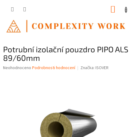
Přejít
NÁKUP
na
obsah
KOŠÍK
Potrubní izolační pouzdro PIPO ALS
89/60mm
Průměrné
Neohodnoceno
Podrobnosti hodnocení
Značka:
ISOVER
hodnocení
produktu
je
0,0
z
5
hvězdiček.