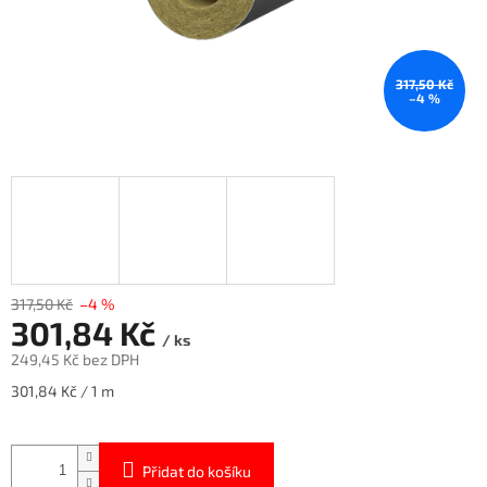
317,50 Kč
–4 %
317,50 Kč
–4 %
301,84 Kč
/ ks
249,45 Kč bez DPH
Měrná
301,84 Kč / 1 m
cena:
Přidat do košíku