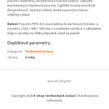
použití v exteriéru). Rozměrová a tvarová stálost. Zlepšení
mechanických vlastností povrchu. Zajištění čistoty prostředí
(bezprašnost). Optický vzhled, textura povrchu a barva –
stříbřitý vzhled.
Balení:
Pouzdra PIPO ALS jsou balena do kartonových krabic o
rozměru 1 020 × 600 × 500 mm s označením výrobce a základními
údaji o výrobku na štítku případně volně na paletě.
Doplňkové parametry
Kategorie
:
Technické izolace
Záruka
:
2 roky
Z
á
Vytvořil Shoptet
p
a
t
Copyright 2026
E-shop technických izolací
. Všechna práva
í
vyhrazena.