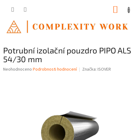
Přejít
NÁKUP
na
obsah
KOŠÍK
Potrubní izolační pouzdro PIPO ALS
54/30 mm
Průměrné
Neohodnoceno
Podrobnosti hodnocení
Značka:
ISOVER
hodnocení
produktu
je
0,0
z
5
hvězdiček.