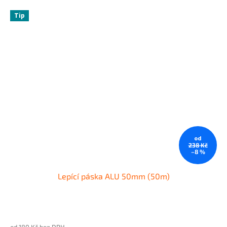
Tip
od
238 Kč
–8 %
Lepící páska ALU 50mm (50m)