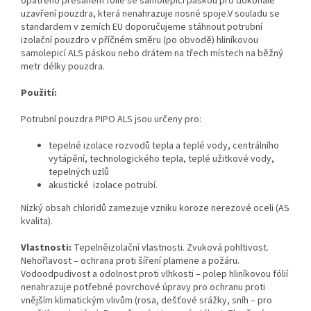
opatřeno přesahem fólie se samolepicí páskou pro dokonalé
uzavření pouzdra, která nenahrazuje nosné spoje.V souladu se
standardem v zemích EU doporučujeme stáhnout potrubní
izolační pouzdro v příčném směru (po obvodě) hliníkovou
samolepicí ALS páskou nebo drátem na třech místech na běžný
metr délky pouzdra.
Použití:
Potrubní pouzdra PIPO ALS jsou určeny pro:
tepelné izolace rozvodů tepla a teplé vody, centrálního
vytápění, technologického tepla, teplé užitkové vody,
tepelných uzlů
akustické izolace potrubí.
Nízký obsah chloridů zamezuje vzniku koroze nerezové oceli (AS
kvalita).
Vlastnosti:
Tepelněizolační vlastnosti. Zvuková pohltivost.
Nehořlavost – ochrana proti šíření plamene a požáru.
Vodoodpudivost a odolnost proti vlhkosti – polep hliníkovou fólií
nenahrazuje potřebné povrchové úpravy pro ochranu proti
vnějším klimatickým vlivům (rosa, dešťové srážky, sníh – pro