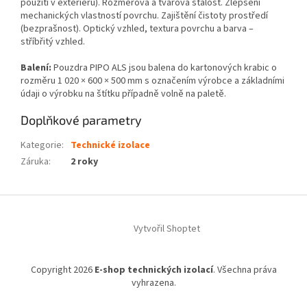
použití v exteriéru). Rozměrová a tvarová stálost. Zlepšení
mechanických vlastností povrchu. Zajištění čistoty prostředí
(bezprašnost). Optický vzhled, textura povrchu a barva –
stříbřitý vzhled.
Balení:
Pouzdra PIPO ALS jsou balena do kartonových krabic o
rozměru 1 020 × 600 × 500 mm s označením výrobce a základními
údaji o výrobku na štítku případně volně na paletě.
Doplňkové parametry
Kategorie
:
Technické izolace
Záruka
:
2 roky
Z
á
Vytvořil Shoptet
p
a
t
Copyright 2026
E-shop technických izolací
. Všechna práva
í
vyhrazena.