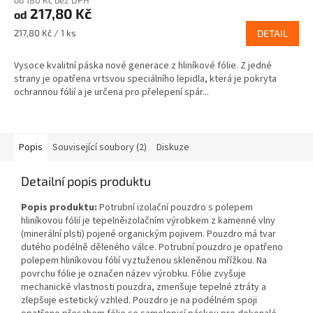
od 180 Kč bez DPH
217,80 Kč
od
Měrná
217,80 Kč / 1 ks
DETAIL
cena:
Vysoce kvalitní páska nové generace z hliníkové fólie. Z jedné
strany je opatřena vrtsvou speciálního lepidla, která je pokryta
ochrannou fólií a je určena pro přelepení spár...
Popis
Související soubory (2)
Diskuze
Detailní popis produktu
Popis produktu:
Potrubní izolační pouzdro s polepem
hliníkovou fólií je tepelněizolačním výrobkem z kamenné vlny
(minerální plsti) pojené organickým pojivem. Pouzdro má tvar
dutého podélně děleného válce. Potrubní pouzdro je opatřeno
polepem hliníkovou fólií vyztuženou skleněnou mřížkou. Na
povrchu fólie je označen název výrobku. Fólie zvyšuje
mechanické vlastnosti pouzdra, zmenšuje tepelné ztráty a
zlepšuje estetický vzhled. Pouzdro je na podélném spoji