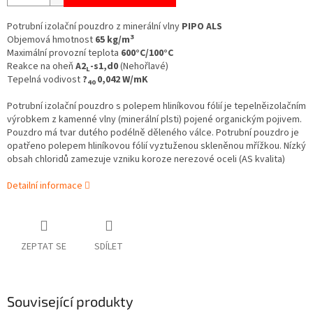
Potrubní izolační pouzdro z minerální vlny
PIPO ALS
3
Objemová hmotnost
65 kg/m
Maximální provozní teplota
600°C/100°C
Reakce na oheň
A2
-s1,d0
(Nehořlavé)
L
Tepelná vodivost
?
0,042 W/mK
40
Potrubní izolační pouzdro s polepem hliníkovou fólií je tepelněizolačním
výrobkem z kamenné vlny (minerální plsti) pojené organickým pojivem.
Pouzdro má tvar dutého podélně děleného válce. Potrubní pouzdro je
opatřeno polepem hliníkovou fólií vyztuženou skleněnou mřížkou.
Nízký
obsah chloridů zamezuje vzniku koroze nerezové oceli (AS kvalita)
Detailní informace
ZEPTAT SE
SDÍLET
Související produkty