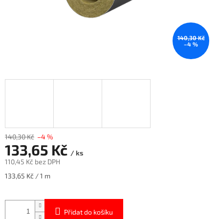
140,30 Kč
–4 %
140,30 Kč
–4 %
133,65 Kč
/ ks
110,45 Kč bez DPH
Měrná
133,65 Kč / 1 m
cena:
Přidat do košíku