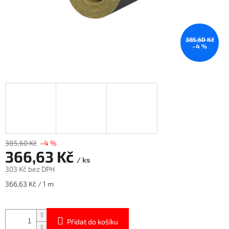
385,60 Kč
–4 %
385,60 Kč
–4 %
366,63 Kč
/ ks
303 Kč bez DPH
Měrná
366,63 Kč / 1 m
cena:
Přidat do košíku