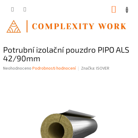
Přejít
NÁKUP
na
obsah
KOŠÍK
Potrubní izolační pouzdro PIPO ALS
42/90mm
Průměrné
Neohodnoceno
Podrobnosti hodnocení
Značka:
ISOVER
hodnocení
produktu
je
0,0
z
5
hvězdiček.