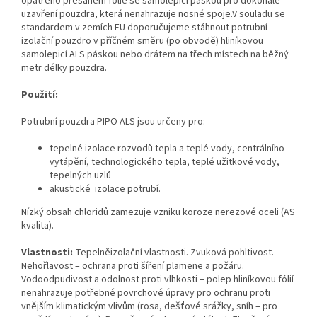
opatřeno přesahem fólie se samolepicí páskou pro dokonalé
uzavření pouzdra, která nenahrazuje nosné spoje.V souladu se
standardem v zemích EU doporučujeme stáhnout potrubní
izolační pouzdro v příčném směru (po obvodě) hliníkovou
samolepicí ALS páskou nebo drátem na třech místech na běžný
metr délky pouzdra.
Použití:
Potrubní pouzdra PIPO ALS jsou určeny pro:
tepelné izolace rozvodů tepla a teplé vody, centrálního
vytápění, technologického tepla, teplé užitkové vody,
tepelných uzlů
akustické izolace potrubí.
Nízký obsah chloridů zamezuje vzniku koroze nerezové oceli (AS
kvalita).
Vlastnosti:
Tepelněizolační vlastnosti. Zvuková pohltivost.
Nehořlavost – ochrana proti šíření plamene a požáru.
Vodoodpudivost a odolnost proti vlhkosti – polep hliníkovou fólií
nenahrazuje potřebné povrchové úpravy pro ochranu proti
vnějším klimatickým vlivům (rosa, dešťové srážky, sníh – pro