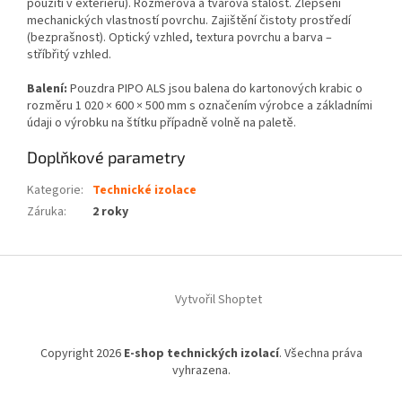
použití v exteriéru). Rozměrová a tvarová stálost. Zlepšení
mechanických vlastností povrchu. Zajištění čistoty prostředí
(bezprašnost). Optický vzhled, textura povrchu a barva –
stříbřitý vzhled.
Balení:
Pouzdra PIPO ALS jsou balena do kartonových krabic o
rozměru 1 020 × 600 × 500 mm s označením výrobce a základními
údaji o výrobku na štítku případně volně na paletě.
Doplňkové parametry
Kategorie
:
Technické izolace
Záruka
:
2 roky
Z
á
Vytvořil Shoptet
p
a
t
Copyright 2026
E-shop technických izolací
. Všechna práva
í
vyhrazena.