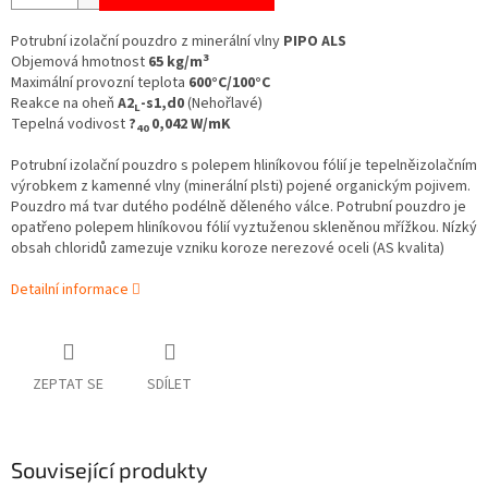
Potrubní izolační pouzdro z minerální vlny
PIPO ALS
3
Objemová hmotnost
65 kg/m
Maximální provozní teplota
600°C/100°C
Reakce na oheň
A2
-s1,d0
(Nehořlavé)
L
Tepelná vodivost
?
0,042 W/mK
40
Potrubní izolační pouzdro s polepem hliníkovou fólií je tepelněizolačním
výrobkem z kamenné vlny (minerální plsti) pojené organickým pojivem.
Pouzdro má tvar dutého podélně děleného válce. Potrubní pouzdro je
opatřeno polepem hliníkovou fólií vyztuženou skleněnou mřížkou.
Nízký
obsah chloridů zamezuje vzniku koroze nerezové oceli (AS kvalita)
Detailní informace
ZEPTAT SE
SDÍLET
Související produkty