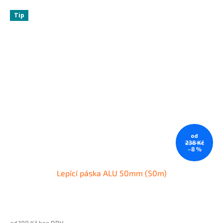
Tip
od
238 Kč
–8 %
Lepící páska ALU 50mm (50m)