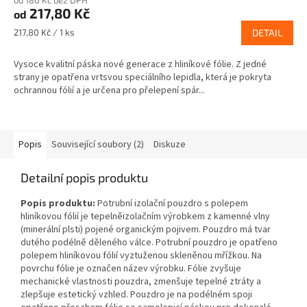
od 180 Kč bez DPH
217,80 Kč
od
Měrná
217,80 Kč / 1 ks
DETAIL
cena:
Vysoce kvalitní páska nové generace z hliníkové fólie. Z jedné
strany je opatřena vrtsvou speciálního lepidla, která je pokryta
ochrannou fólií a je určena pro přelepení spár...
Popis
Související soubory (2)
Diskuze
Detailní popis produktu
Popis produktu:
Potrubní izolační pouzdro s polepem
hliníkovou fólií je tepelněizolačním výrobkem z kamenné vlny
(minerální plsti) pojené organickým pojivem. Pouzdro má tvar
dutého podélně děleného válce. Potrubní pouzdro je opatřeno
polepem hliníkovou fólií vyztuženou skleněnou mřížkou. Na
povrchu fólie je označen název výrobku. Fólie zvyšuje
mechanické vlastnosti pouzdra, zmenšuje tepelné ztráty a
zlepšuje estetický vzhled. Pouzdro je na podélném spoji