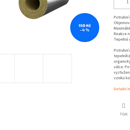
Potrubní 
Objemov
150 Kč
Maximální
–4 %
Reakce n
Tepelná 
Potrubní 
tepelněiz
organick
válce. Po
vyztužen
vzniku ko
Detailní 
TISK