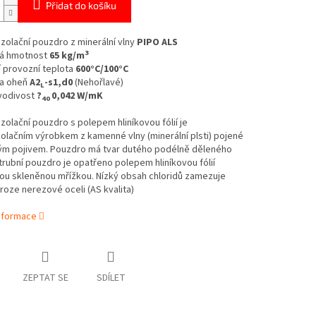
Přidat do košíku
izolační pouzdro z minerální vlny
PIPO ALS
3
á hmotnost
65 kg/m
 provozní teplota
600°C/100°C
a oheň
A2
-s1,d0
(Nehořlavé)
L
vodivost
?
0,042 W/mK
40
izolační pouzdro s polepem hliníkovou fólií je
olačním výrobkem z kamenné vlny (minerální plsti) pojené
ým pojivem. Pouzdro má tvar dutého podélně děleného
trubní pouzdro je opatřeno polepem hliníkovou fólií
ou skleněnou mřížkou.
Nízký obsah chloridů zamezuje
roze nerezové oceli (AS kvalita)
informace
ZEPTAT SE
SDÍLET