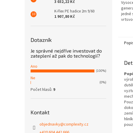
3 032,22 Kč
Vysoce
genera
K-Flex PE hadice 2m 9/60
jedné 
1 907,80 Kč
vrtsvo
která 
a je ur
Dotazník
Popi
Je správné nejdříve investovat do
zateplení až pak do technologií?
Det
Ano
(100%)
Popi
Ne
výro
(0%)
duté
Počet hlasů:
9
vyzt
mech
Pouz
doko
Kontakt
zemí
hlin
objednavky
@
complexity.cz
pouz
+420 604 442 666