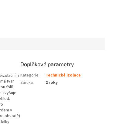
Doplňkové parametry
Kategorie
:
Technické izolace
něizolačním
 má tvar
Záruka
:
2 roky
u fólií
e zvyšuje
zhled.
ro
ardem v
(po obvodě)
délky