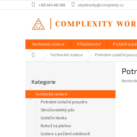
Přejít
+420 604 442 666
objednavky@complexity.cz
na
obsah
Technické izolace
Příslušenství
Požární ucp
Domů
Technické izolace
Potrubní izolační pou
P
Pot
o
Přeskočit
s
Průměr
Neohod
Kategorie
kategorie
t
hodnoce
r
produkt
Technické izolace
a
je
Potrubní izolační pouzdro
0,0
n
z
Skružovatelný pás
n
5
í
Izolační deska
hvězdič
p
Rohož na pletivu
a
Izolace s požární odolností