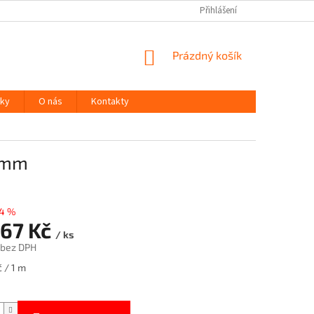
Přihlášení
NÁKUPNÍ
Prázdný košík
KOŠÍK
ky
O nás
Kontakty
40mm
4 %
,67 Kč
/ ks
č bez DPH
 / 1 m