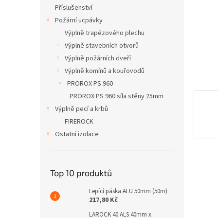
n
Příslušenství
e
Požární ucpávky
l
Výplně trapézového plechu
Výplně stavebních otvorů
Výplně požárních dveří
Výplně komínů a kouřovodů
PROROX PS 960
PROROX PS 960 síla stěny 25mm
Výplně pecí a krbů
FIREROCK
Ostatní izolace
Top 10 produktů
Lepící páska ALU 50mm (50m)
217,80 Kč
LAROCK 40 ALS 40mm x