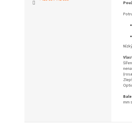
Použ
Potr
Nízk
Vlas
šířen
nena
(rosa
Zlep
Optic
Bale
mm s
Z
á