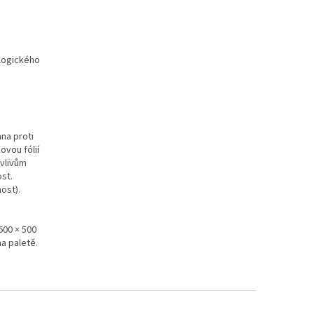
ologického
na proti
ovou fólií
 vlivům
ost.
ost).
600 × 500
na paletě.