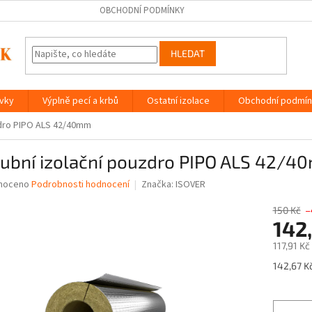
OBCHODNÍ PODMÍNKY
HLEDAT
ávky
Výplně pecí a krbů
Ostatní izolace
Obchodní podmín
zdro PIPO ALS 42/40mm
rubní izolační pouzdro PIPO ALS 42/
né
noceno
Podrobnosti hodnocení
Značka:
ISOVER
ní
u
150 Kč
–
142
117,91 K
Měrná
142,67 Kč
ek.
cena: