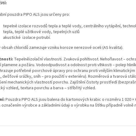
ití:
ubní pouzdra PIPO ALS jsou určeny pro:
tepelné izolace rozvodů tepla a teplé vody, centrálního vytápění, techn
tepla, teplé užitkové vody, tepelných uzlů
akustické izolace potrubí.
ý obsah chloridů zamezuje vzniku koroze nerezové oceli (AS kvalita).
tnosti:
Tepelněizolační vlastnosti. Zvuková pohltivost. Nehořlavost – ochra
í plamene a požáru. Vodoodpudivost a odolnost proti vlhkosti – polep hliník
hrazuje potřebné povrchové úpravy pro ochranu proti vnějším klimatickým
, dešťové srážky, sníh – pro použití v exteriéru). Rozměrová a tvarová stál
šení mechanických vlastností povrchu. Zajištění čistoty prostředí (bezprašn
ký vzhled, textura povrchu a barva – stříbřitý vzhled.
ní:
Pouzdra PIPO ALS jsou balena do kartonových krabic o rozměru 1 020 × 
 označením výrobce a základními údaji o výrobku na štítku případně volně 