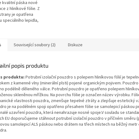
 kvalitní páska nové
ce z hliníkové fólie. Z
strany je opatřena
u speciálního lepidla,
je pokryta ochrannou fólií
čena pro přelepení spár...
s
Související soubory (2)
Diskuze
ailní popis produktu
s produktu:
Potrubní izolační pouzdro s polepem hliníkovou fólií je tepel
bkem z kamenné vlny (minerální plsti) pojené organickým pojivem. Pouzdro
ho podélně děleného válce. Potrubní pouzdro je opatřeno polepem hliníkovo
uženou skleněnou mřížkou. Na povrchu fólie je označen název výrobku. Fóli
anické vlastnosti pouzdra, zmenšuje tepelné ztráty a zlepšuje estetický v
dro je na podélném spoji opatřeno přesahem fólie se samolepicí páskou p
nalé uzavření pouzdra, která nenahrazuje nosné spoje.V souladu se stand
ch EU doporučujeme stáhnout potrubní izolační pouzdro v příčném směru 
íkovou samolepicí ALS páskou nebo drátem na třech místech na běžný metr 
dra.