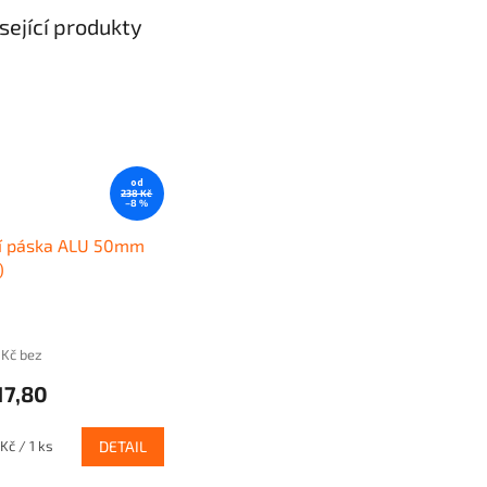
sející produkty
od
238 Kč
–8 %
cí páska ALU 50mm
)
 Kč bez
17,80
Kč / 1 ks
DETAIL