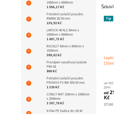
1000mm x 6000mm
Souvi
1 556,17 Kč
Potrubní izolační pouzdro
Tip
RW800 28/30 mm
139,92 Kč
LAROCK 40 ALS 30mm x
1000mm x 8000mm
1 687,73 Kč
ROCKLIT 60mm x 600mm x
1000mm
389,62 Kč
Lepí
Pronájem navařovací pistole
(50m
PIM-1B
800 Kč
Potrubní izolační pouzdro
PROROX PS 960 305/50 mm
od 180
1 320 Kč
DPH
2
od
CONLIT MAT 100mm x 1000mm
Kč
x 2500mm
3 307,70 Kč
Měrná
217,80 
cena:
K-Flex PE hadice 2m 20/42