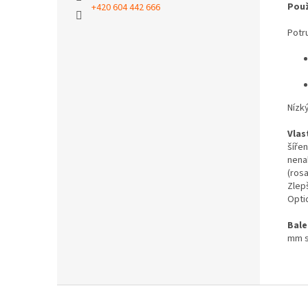
Použ
+420 604 442 666
Potr
Nízk
Vlas
šířen
nena
(rosa
Zlep
Optic
Bale
mm s
Z
á