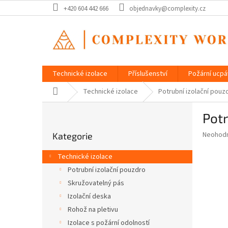
Přejít
+420 604 442 666
objednavky@complexity.cz
na
obsah
Technické izolace
Příslušenství
Požární ucp
Domů
Technické izolace
Potrubní izolační pou
P
Pot
o
Přeskočit
s
Průměr
Neohod
Kategorie
kategorie
t
hodnoce
r
produkt
Technické izolace
a
je
Potrubní izolační pouzdro
0,0
n
z
Skružovatelný pás
n
5
í
Izolační deska
hvězdič
p
Rohož na pletivu
a
Izolace s požární odolností