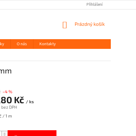
Přihlášení
NÁKUPNÍ
Prázdný košík
KOŠÍK
ky
O nás
Kontakty
40mm
č
–4 %
,80 Kč
/ ks
č bez DPH
č / 1 m