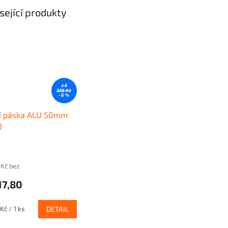
sející produkty
od
238 Kč
–8 %
cí páska ALU 50mm
)
 Kč bez
17,80
Kč / 1 ks
DETAIL