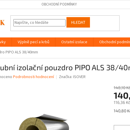
OBCHODNÍ PODMÍNKY
HLEDAT
ávky
Výplně pecí a krbů
Ostatní izolace
Obchodní podmín
zdro PIPO ALS 38/40mm
rubní izolační pouzdro PIPO ALS 38/
né
noceno
Podrobnosti hodnocení
Značka:
ISOVER
ní
u
148,10 K
140
116,36 K
Měrná
140,80 K
ek.
cena: