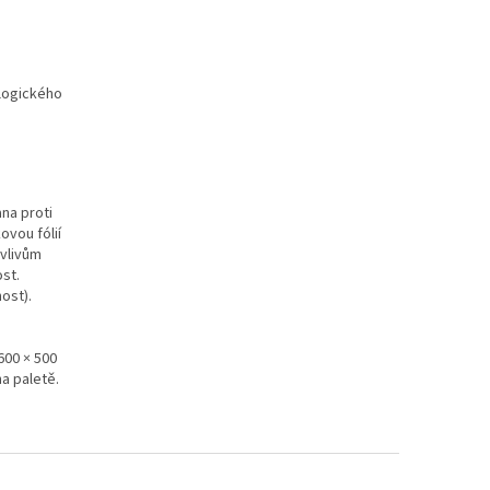
ologického
na proti
ovou fólií
 vlivům
ost.
ost).
600 × 500
na paletě.