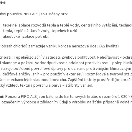
ití:
ubní pouzdra PIPO ALS jsou určeny pro:
tepelné izolace rozvodů tepla a teplé vody, centrálního vytápění, techn
tepla, teplé užitkové vody, tepelných uzlů
akustické izolace potrubí.
ý obsah chloridů zamezuje vzniku koroze nerezové oceli (AS kvalita).
tnosti:
Tepelněizolační vlastnosti. Zvuková pohltivost. Nehořlavost – ochra
í plamene a požáru. Vodoodpudivost a odolnost proti vlhkosti – polep hliník
hrazuje potřebné povrchové úpravy pro ochranu proti vnějším klimatickým
, dešťové srážky, sníh – pro použití v exteriéru). Rozměrová a tvarová stál
šení mechanických vlastností povrchu. Zajištění čistoty prostředí (bezprašn
ký vzhled, textura povrchu a barva – stříbřitý vzhled.
ní:
Pouzdra PIPO ALS jsou balena do kartonových krabic o rozměru 1 020 × 
 označením výrobce a základními údaji o výrobku na štítku případně volně 