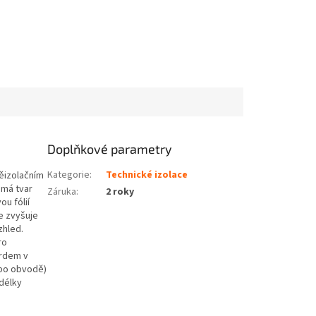
Doplňkové parametry
Kategorie
:
Technické izolace
něizolačním
 má tvar
Záruka
:
2 roky
u fólií
e zvyšuje
zhled.
ro
ardem v
(po obvodě)
délky