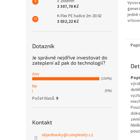
x 2500mm
Vysoce
3 307,70 Kč
genera
jedné 
K-Flex PE hadice 2m 20/42
vrtsvo
3 032,22 Kč
která 
a je ur
Popi
Dotazník
Je správné nejdříve investovat do
zateplení až pak do technologií?
Det
Ano
Popi
(100%)
výro
Ne
duté
(0%)
vyzt
Počet hlasů:
9
mech
Pouz
doko
zemí
Kontakt
hlin
pouz
objednavky
@
complexity.cz