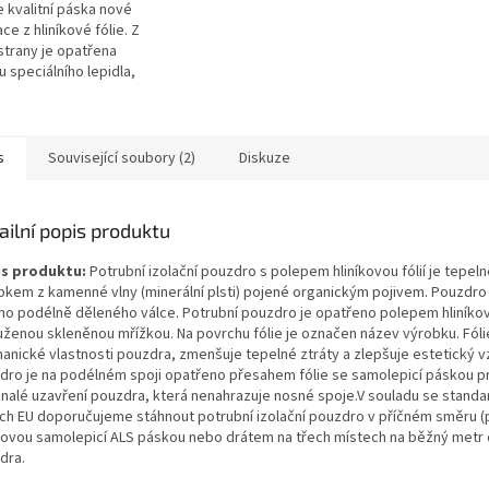
 kvalitní páska nové
ce z hliníkové fólie. Z
strany je opatřena
u speciálního lepidla,
je pokryta ochrannou fólií
čena pro přelepení spár...
s
Související soubory (2)
Diskuze
ailní popis produktu
s produktu:
Potrubní izolační pouzdro s polepem hliníkovou fólií je tepel
bkem z kamenné vlny (minerální plsti) pojené organickým pojivem. Pouzdro
ho podélně děleného válce. Potrubní pouzdro je opatřeno polepem hliníkovo
uženou skleněnou mřížkou. Na povrchu fólie je označen název výrobku. Fóli
anické vlastnosti pouzdra, zmenšuje tepelné ztráty a zlepšuje estetický v
dro je na podélném spoji opatřeno přesahem fólie se samolepicí páskou p
nalé uzavření pouzdra, která nenahrazuje nosné spoje.V souladu se stand
ch EU doporučujeme stáhnout potrubní izolační pouzdro v příčném směru 
íkovou samolepicí ALS páskou nebo drátem na třech místech na běžný metr 
dra.