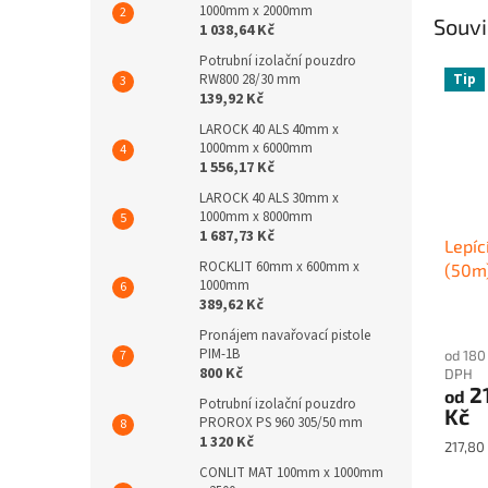
1000mm x 2000mm
Souvi
1 038,64 Kč
Potrubní izolační pouzdro
Tip
RW800 28/30 mm
139,92 Kč
LAROCK 40 ALS 40mm x
1000mm x 6000mm
1 556,17 Kč
LAROCK 40 ALS 30mm x
1000mm x 8000mm
1 687,73 Kč
Lepí
ROCKLIT 60mm x 600mm x
(50m
1000mm
389,62 Kč
Pronájem navařovací pistole
PIM-1B
od 180
800 Kč
DPH
2
od
Potrubní izolační pouzdro
Kč
PROROX PS 960 305/50 mm
1 320 Kč
Měrná
217,80 
cena:
CONLIT MAT 100mm x 1000mm