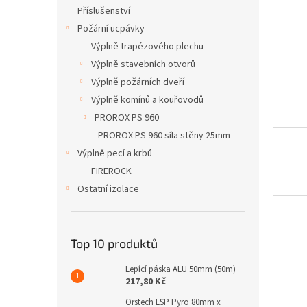
n
Příslušenství
e
Požární ucpávky
l
Výplně trapézového plechu
Výplně stavebních otvorů
Výplně požárních dveří
Výplně komínů a kouřovodů
PROROX PS 960
PROROX PS 960 síla stěny 25mm
Výplně pecí a krbů
FIREROCK
Ostatní izolace
Top 10 produktů
Lepící páska ALU 50mm (50m)
217,80 Kč
Orstech LSP Pyro 80mm x