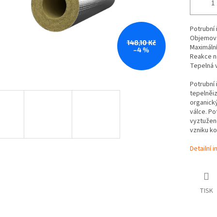
Potrubní 
Objemov
148,10 Kč
Maximální
–4 %
Reakce n
Tepelná 
Potrubní 
tepelněiz
organick
válce. Po
vyztužen
vzniku ko
Detailní 
TISK