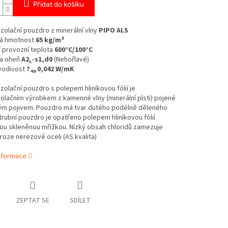
Přidat do košíku
izolační pouzdro z minerální vlny
PIPO ALS
3
á hmotnost
65 kg/m
 provozní teplota
600°C/100°C
a oheň
A2
-s1,d0
(Nehořlavé)
L
vodivost
?
0,042 W/mK
40
izolační pouzdro s polepem hliníkovou fólií je
olačním výrobkem z kamenné vlny (minerální plsti) pojené
ým pojivem. Pouzdro má tvar dutého podélně děleného
trubní pouzdro je opatřeno polepem hliníkovou fólií
ou skleněnou mřížkou.
Nízký obsah chloridů zamezuje
roze nerezové oceli (AS kvalita)
informace
ZEPTAT SE
SDÍLET