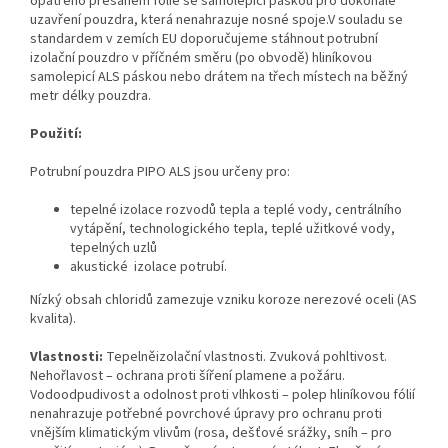
opatřeno přesahem fólie se samolepicí páskou pro dokonalé
uzavření pouzdra, která nenahrazuje nosné spoje.V souladu se
standardem v zemích EU doporučujeme stáhnout potrubní
izolační pouzdro v příčném směru (po obvodě) hliníkovou
samolepicí ALS páskou nebo drátem na třech místech na běžný
metr délky pouzdra.
Použití:
Potrubní pouzdra PIPO ALS jsou určeny pro:
tepelné izolace rozvodů tepla a teplé vody, centrálního
vytápění, technologického tepla, teplé užitkové vody,
tepelných uzlů
akustické izolace potrubí.
Nízký obsah chloridů zamezuje vzniku koroze nerezové oceli (AS
kvalita).
Vlastnosti:
Tepelněizolační vlastnosti. Zvuková pohltivost.
Nehořlavost – ochrana proti šíření plamene a požáru.
Vodoodpudivost a odolnost proti vlhkosti – polep hliníkovou fólií
nenahrazuje potřebné povrchové úpravy pro ochranu proti
vnějším klimatickým vlivům (rosa, dešťové srážky, sníh – pro