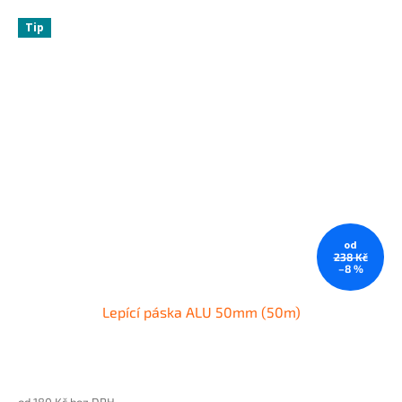
Tip
od
238 Kč
–8 %
Lepící páska ALU 50mm (50m)