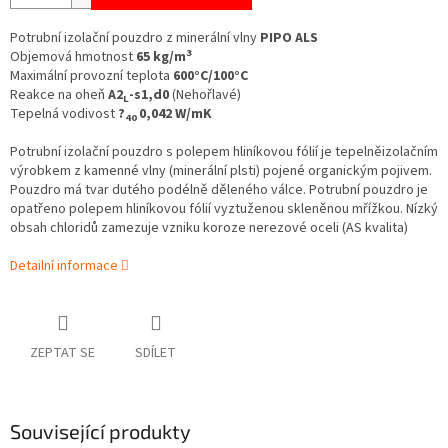
Potrubní izolační pouzdro z minerální vlny
PIPO ALS
3
Objemová hmotnost
65 kg/m
Maximální provozní teplota
600°C/100°C
Reakce na oheň
A2
-s1,d0
(Nehořlavé)
L
Tepelná vodivost
?
0,042 W/mK
40
Potrubní izolační pouzdro s polepem hliníkovou fólií je tepelněizolačním
výrobkem z kamenné vlny (minerální plsti) pojené organickým pojivem.
Pouzdro má tvar dutého podélně děleného válce. Potrubní pouzdro je
opatřeno polepem hliníkovou fólií vyztuženou skleněnou mřížkou.
Nízký
obsah chloridů zamezuje vzniku koroze nerezové oceli (AS kvalita)
Detailní informace
ZEPTAT SE
SDÍLET
Související produkty