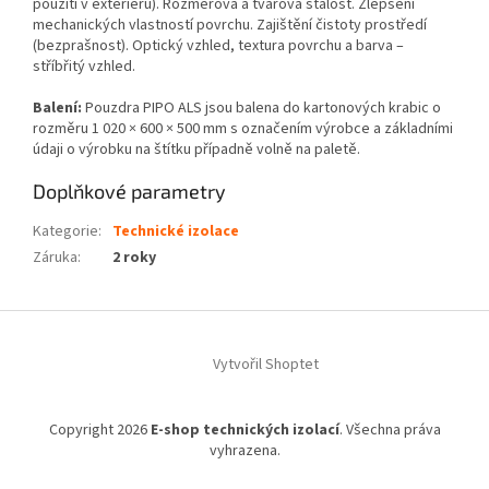
použití v exteriéru). Rozměrová a tvarová stálost. Zlepšení
mechanických vlastností povrchu. Zajištění čistoty prostředí
(bezprašnost). Optický vzhled, textura povrchu a barva –
stříbřitý vzhled.
Balení:
Pouzdra PIPO ALS jsou balena do kartonových krabic o
rozměru 1 020 × 600 × 500 mm s označením výrobce a základními
údaji o výrobku na štítku případně volně na paletě.
Doplňkové parametry
Kategorie
:
Technické izolace
Záruka
:
2 roky
Z
á
Vytvořil Shoptet
p
a
t
Copyright 2026
E-shop technických izolací
. Všechna práva
í
vyhrazena.