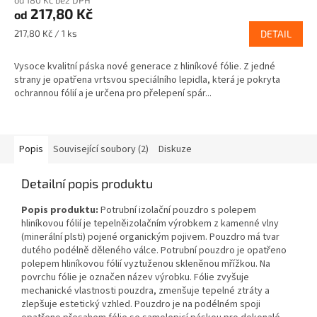
od 180 Kč bez DPH
217,80 Kč
od
Měrná
217,80 Kč / 1 ks
DETAIL
cena:
Vysoce kvalitní páska nové generace z hliníkové fólie. Z jedné
strany je opatřena vrtsvou speciálního lepidla, která je pokryta
ochrannou fólií a je určena pro přelepení spár...
Popis
Související soubory (2)
Diskuze
Detailní popis produktu
Popis produktu:
Potrubní izolační pouzdro s polepem
hliníkovou fólií je tepelněizolačním výrobkem z kamenné vlny
(minerální plsti) pojené organickým pojivem. Pouzdro má tvar
dutého podélně děleného válce. Potrubní pouzdro je opatřeno
polepem hliníkovou fólií vyztuženou skleněnou mřížkou. Na
povrchu fólie je označen název výrobku. Fólie zvyšuje
mechanické vlastnosti pouzdra, zmenšuje tepelné ztráty a
zlepšuje estetický vzhled. Pouzdro je na podélném spoji