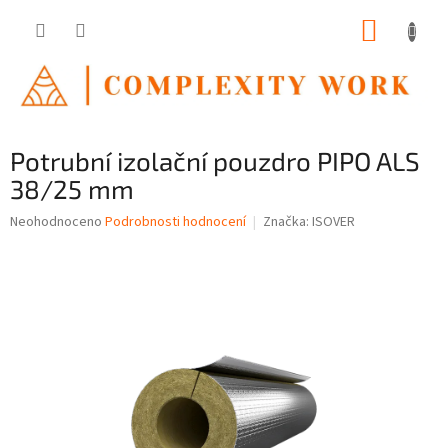
Přejít
NÁKUP
na
obsah
KOŠÍK
Potrubní izolační pouzdro PIPO ALS
38/25 mm
Průměrné
Neohodnoceno
Podrobnosti hodnocení
Značka:
ISOVER
hodnocení
produktu
je
0,0
z
5
hvězdiček.