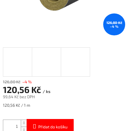
126,80 Kč
–4 %
126,80 Kč
–4 %
120,56 Kč
/ ks
99,64 Kč bez DPH
Měrná
120,56 Kč / 1 m
cena:
Přidat do košíku