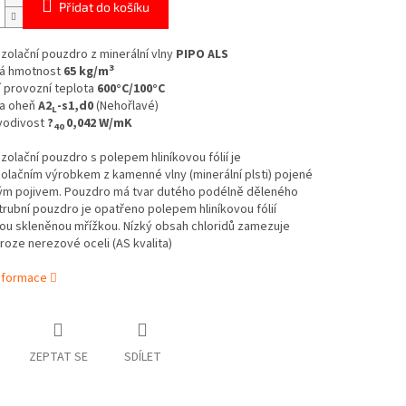
Přidat do košíku
izolační pouzdro z minerální vlny
PIPO ALS
3
á hmotnost
65 kg/m
 provozní teplota
600°C/100°C
a oheň
A2
-s1,d0
(Nehořlavé)
L
vodivost
?
0,042 W/mK
40
izolační pouzdro s polepem hliníkovou fólií je
olačním výrobkem z kamenné vlny (minerální plsti) pojené
ým pojivem. Pouzdro má tvar dutého podélně děleného
trubní pouzdro je opatřeno polepem hliníkovou fólií
ou skleněnou mřížkou.
Nízký obsah chloridů zamezuje
roze nerezové oceli (AS kvalita)
informace
ZEPTAT SE
SDÍLET