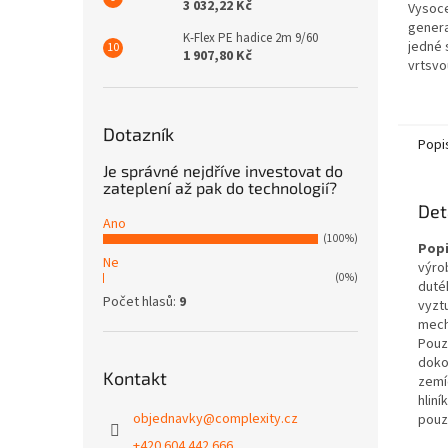
3 032,22 Kč
Vysoce
genera
K-Flex PE hadice 2m 9/60
jedné 
1 907,80 Kč
vrtsvo
která 
a je ur
Dotazník
Popi
Je správné nejdříve investovat do
zateplení až pak do technologií?
Det
Ano
(100%)
Popi
Ne
výro
(0%)
duté
Počet hlasů:
9
vyzt
mech
Pouz
doko
Kontakt
zemí
hlin
objednavky
@
complexity.cz
pouz
+420 604 442 666