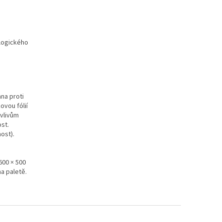
ologického
na proti
ovou fólií
 vlivům
ost.
ost).
600 × 500
na paletě.