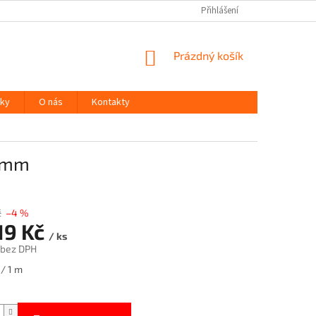
Přihlášení
NÁKUPNÍ
Prázdný košík
KOŠÍK
ky
O nás
Kontakty
5 mm
č
–4 %
19 Kč
/ ks
 bez DPH
 / 1 m