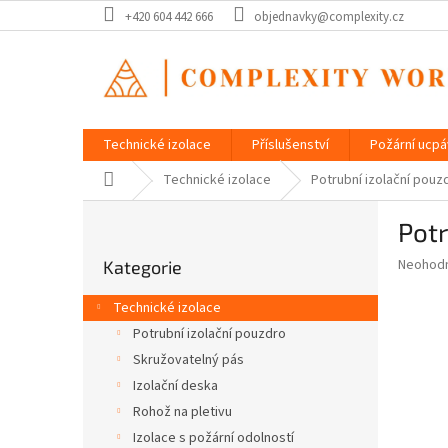
Přejít
+420 604 442 666
objednavky@complexity.cz
na
obsah
Technické izolace
Příslušenství
Požární ucp
Domů
Technické izolace
Potrubní izolační pou
P
Pot
o
Přeskočit
s
Průměr
Neohod
Kategorie
kategorie
t
hodnoce
r
produkt
Technické izolace
a
je
Potrubní izolační pouzdro
0,0
n
z
Skružovatelný pás
n
5
í
Izolační deska
hvězdič
p
Rohož na pletivu
a
Izolace s požární odolností