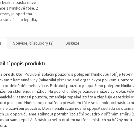
 kvalitní páska nové
ce z hliníkové fólie. Z
strany je opatřena
u speciálního lepidla,
je pokryta ochrannou fólií
čena pro přelepení spár...
s
Související soubory (2)
Diskuze
ailní popis produktu
s produktu:
Potrubní izolační pouzdro s polepem hliníkovou fólií je tepel
bkem z kamenné vlny (minerální plsti) pojené organickým pojivem. Pouzdro
ho podélně děleného válce. Potrubní pouzdro je opatřeno polepem hliníkovo
uženou skleněnou mřížkou. Na povrchu fólie je označen název výrobku. Fóli
anické vlastnosti pouzdra, zmenšuje tepelné ztráty a zlepšuje estetický v
dro je na podélném spoji opatřeno přesahem fólie se samolepicí páskou p
nalé uzavření pouzdra, která nenahrazuje nosné spoje.V souladu se stand
ch EU doporučujeme stáhnout potrubní izolační pouzdro v příčném směru 
íkovou samolepicí ALS páskou nebo drátem na třech místech na běžný metr 
dra.