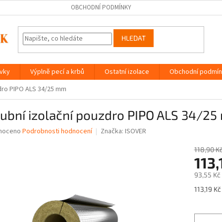
OBCHODNÍ PODMÍNKY
HLEDAT
ávky
Výplně pecí a krbů
Ostatní izolace
Obchodní podmín
zdro PIPO ALS 34/25 mm
rubní izolační pouzdro PIPO ALS 34/2
né
noceno
Podrobnosti hodnocení
Značka:
ISOVER
ní
u
118,90 K
113,
93,55 Kč
Měrná
113,19 Kč
ek.
cena: