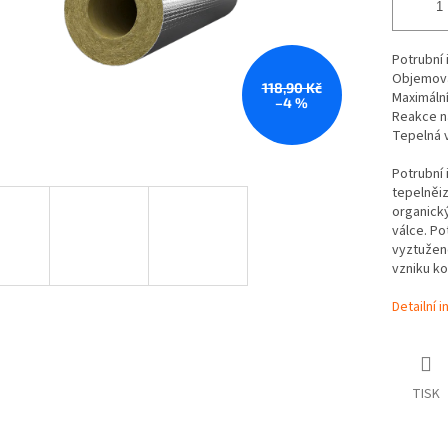
Potrubní 
Objemov
118,90 Kč
Maximální
–4 %
Reakce n
Tepelná 
Potrubní 
tepelněiz
organick
válce. Po
vyztužen
vzniku ko
Detailní 
TISK