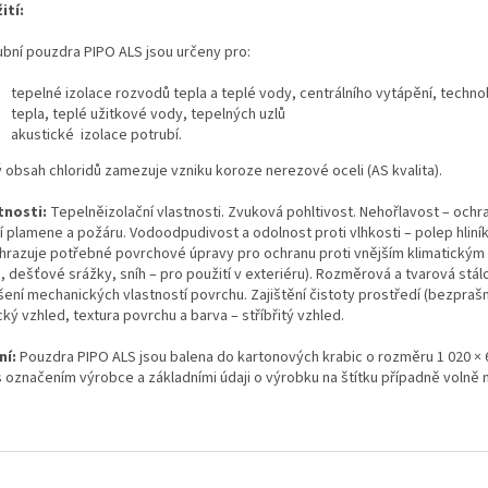
ití:
ubní pouzdra PIPO ALS jsou určeny pro:
tepelné izolace rozvodů tepla a teplé vody, centrálního vytápění, techn
tepla, teplé užitkové vody, tepelných uzlů
akustické izolace potrubí.
ý obsah chloridů zamezuje vzniku koroze nerezové oceli (AS kvalita).
tnosti:
Tepelněizolační vlastnosti. Zvuková pohltivost. Nehořlavost – ochra
í plamene a požáru. Vodoodpudivost a odolnost proti vlhkosti – polep hliník
hrazuje potřebné povrchové úpravy pro ochranu proti vnějším klimatickým
, dešťové srážky, sníh – pro použití v exteriéru). Rozměrová a tvarová stál
šení mechanických vlastností povrchu. Zajištění čistoty prostředí (bezprašn
ký vzhled, textura povrchu a barva – stříbřitý vzhled.
ní:
Pouzdra PIPO ALS jsou balena do kartonových krabic o rozměru 1 020 × 
 označením výrobce a základními údaji o výrobku na štítku případně volně 