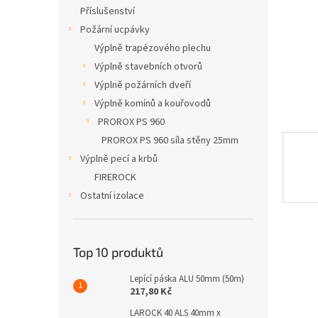
n
Příslušenství
e
Požární ucpávky
l
Výplně trapézového plechu
Výplně stavebních otvorů
Výplně požárních dveří
Výplně komínů a kouřovodů
PROROX PS 960
PROROX PS 960 síla stěny 25mm
Výplně pecí a krbů
FIREROCK
Ostatní izolace
Top 10 produktů
Lepící páska ALU 50mm (50m)
217,80 Kč
LAROCK 40 ALS 40mm x