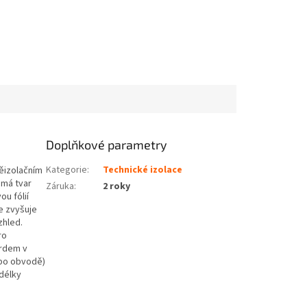
Doplňkové parametry
Kategorie
:
Technické izolace
něizolačním
 má tvar
Záruka
:
2 roky
u fólií
e zvyšuje
zhled.
ro
ardem v
(po obvodě)
délky