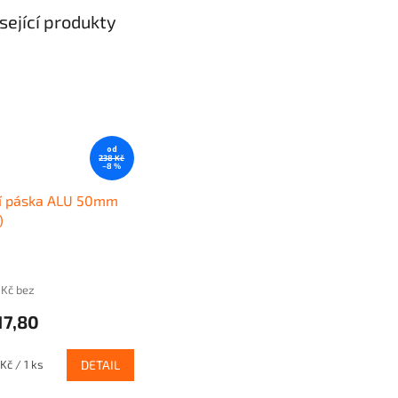
sející produkty
od
238 Kč
–8 %
cí páska ALU 50mm
)
 Kč bez
17,80
Kč / 1 ks
DETAIL