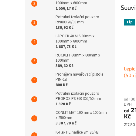
1000mm x 6000mm
Souvi
1 556,17 Kč
Potrubní izolační pouzdro
Tip
RW800 28/30 mm
139,92 Kč
LAROCK 40 ALS 30mm x
1000mm x 8000mm
1 687,73 Kč
ROCKLIT 60mm x 600mm x
1000mm
389,62 Kč
Lepí
Pronájem navařovací pistole
(50m
PIM-1B
800 Kč
Potrubní izolační pouzdro
PROROX PS 960 305/50 mm
od 180
1 320 Kč
DPH
2
od
CONLIT MAT 100mm x 1000mm
Kč
x 2500mm
3 307,70 Kč
Měrná
217,80 
cena:
K-Flex PE hadice 2m 20/42