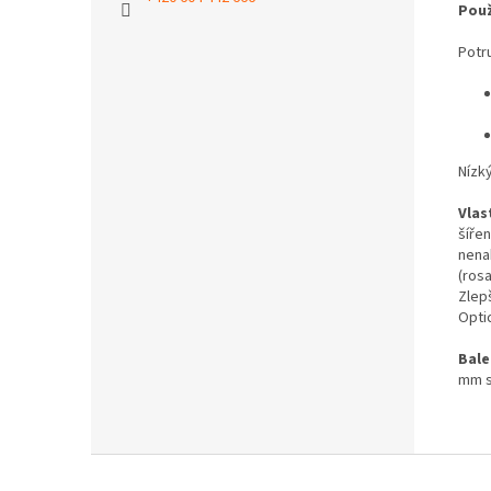
Použ
Potr
Nízk
Vlas
šířen
nena
(rosa
Zlep
Optic
Bale
mm s
Z
á