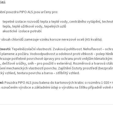
ití:
ubní pouzdra PIPO ALS jsou určeny pro:
tepelné izolace rozvodů tepla a teplé vody, centrálního vytápění, techn
tepla, teplé užitkové vody, tepelných uzlů
akustické izolace potrubí.
ý obsah chloridů zamezuje vzniku koroze nerezové oceli (AS kvalita).
tnosti:
Tepelněizolační vlastnosti. Zvuková pohltivost. Nehořlavost – ochra
í plamene a požáru. Vodoodpudivost a odolnost proti vlhkosti – polep hliník
hrazuje potřebné povrchové úpravy pro ochranu proti vnějším klimatickým
, dešťové srážky, sníh – pro použití v exteriéru). Rozměrová a tvarová stál
šení mechanických vlastností povrchu. Zajištění čistoty prostředí (bezprašn
ký vzhled, textura povrchu a barva – stříbřitý vzhled.
ní:
Pouzdra PIPO ALS jsou balena do kartonových krabic o rozměru 1 020 × 
 označením výrobce a základními údaji o výrobku na štítku případně volně 