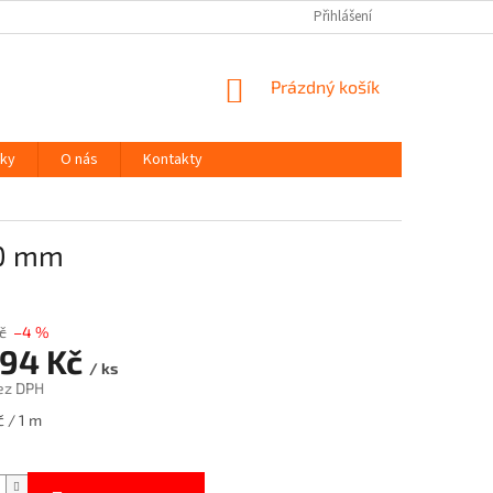
Přihlášení
NÁKUPNÍ
Prázdný košík
KOŠÍK
ky
O nás
Kontakty
30 mm
č
–4 %
,94 Kč
/ ks
ez DPH
 / 1 m