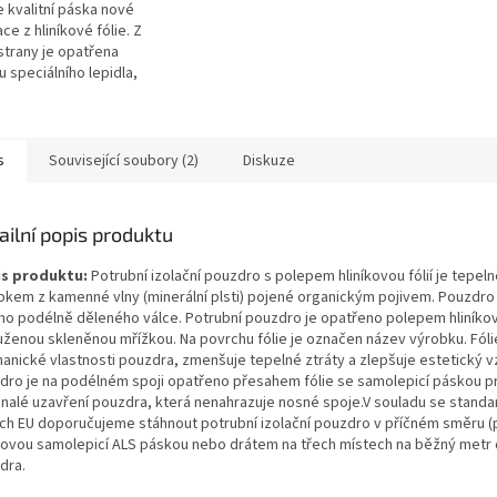
 kvalitní páska nové
ce z hliníkové fólie. Z
strany je opatřena
u speciálního lepidla,
je pokryta ochrannou fólií
čena pro přelepení spár...
s
Související soubory (2)
Diskuze
ailní popis produktu
s produktu:
Potrubní izolační pouzdro s polepem hliníkovou fólií je tepel
bkem z kamenné vlny (minerální plsti) pojené organickým pojivem. Pouzdro
ho podélně děleného válce. Potrubní pouzdro je opatřeno polepem hliníkovo
uženou skleněnou mřížkou. Na povrchu fólie je označen název výrobku. Fóli
anické vlastnosti pouzdra, zmenšuje tepelné ztráty a zlepšuje estetický v
dro je na podélném spoji opatřeno přesahem fólie se samolepicí páskou p
nalé uzavření pouzdra, která nenahrazuje nosné spoje.V souladu se stand
ch EU doporučujeme stáhnout potrubní izolační pouzdro v příčném směru 
íkovou samolepicí ALS páskou nebo drátem na třech místech na běžný metr 
dra.