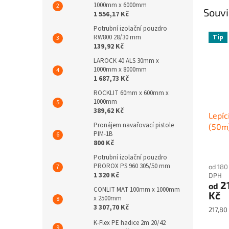
1000mm x 6000mm
Souvi
1 556,17 Kč
Potrubní izolační pouzdro
Tip
RW800 28/30 mm
139,92 Kč
LAROCK 40 ALS 30mm x
1000mm x 8000mm
1 687,73 Kč
ROCKLIT 60mm x 600mm x
1000mm
389,62 Kč
Lepí
Pronájem navařovací pistole
(50m
PIM-1B
800 Kč
Potrubní izolační pouzdro
PROROX PS 960 305/50 mm
od 180
1 320 Kč
DPH
2
od
CONLIT MAT 100mm x 1000mm
Kč
x 2500mm
3 307,70 Kč
Měrná
217,80 
cena:
K-Flex PE hadice 2m 20/42