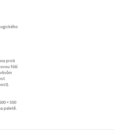
ologického
na proti
ovou fólií
 vlivům
ost.
ost).
600 × 500
na paletě.