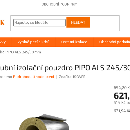
OBCHODNÍ PODMÍNKY
HLEDAT
ávky
Výplně pecí a krbů
Ostatní izolace
Obchodní podmín
zdro PIPO ALS 245/30 mm
rubní izolační pouzdro PIPO ALS 245/
né
noceno
Podrobnosti hodnocení
Značka:
ISOVER
ní
u
654,20 K
621
514 Kč b
Měrná
621,94 Kč
ek.
cena: