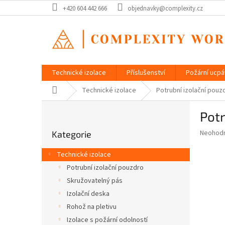
Přejít
+420 604 442 666
objednavky@complexity.cz
na
obsah
Technické izolace
Příslušenství
Požární ucp
Domů
Technické izolace
Potrubní izolační pou
P
Pot
o
Přeskočit
s
Průměr
Neohod
Kategorie
kategorie
t
hodnoce
r
produkt
Technické izolace
a
je
Potrubní izolační pouzdro
0,0
n
z
Skružovatelný pás
n
5
í
Izolační deska
hvězdič
p
Rohož na pletivu
a
Izolace s požární odolností