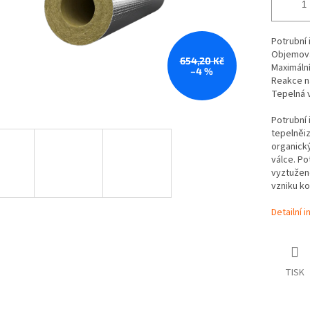
Potrubní 
Objemov
654,20 Kč
Maximální
–4 %
Reakce n
Tepelná 
Potrubní 
tepelněiz
organick
válce. Po
vyztužen
vzniku ko
Detailní 
TISK