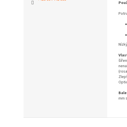
Použ
Potr
Nízk
Vlas
šířen
nena
(rosa
Zlep
Optic
Bale
mm s
Z
á