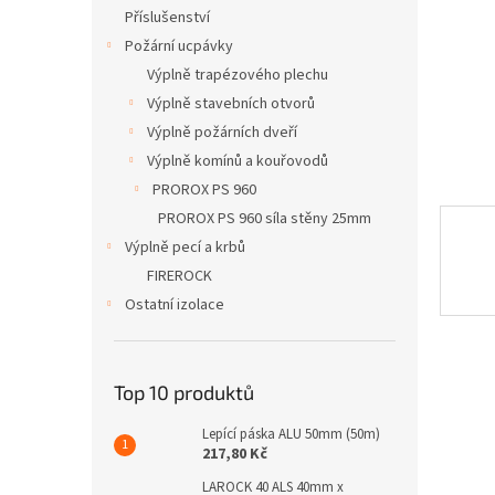
n
Příslušenství
e
Požární ucpávky
l
Výplně trapézového plechu
Výplně stavebních otvorů
Výplně požárních dveří
Výplně komínů a kouřovodů
PROROX PS 960
PROROX PS 960 síla stěny 25mm
Výplně pecí a krbů
FIREROCK
Ostatní izolace
Top 10 produktů
Lepící páska ALU 50mm (50m)
217,80 Kč
LAROCK 40 ALS 40mm x