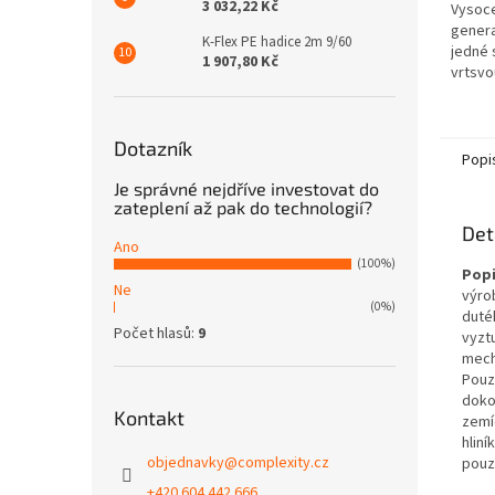
3 032,22 Kč
Vysoce
genera
K-Flex PE hadice 2m 9/60
jedné 
1 907,80 Kč
vrtsvo
která 
a je ur
Dotazník
Popi
Je správné nejdříve investovat do
zateplení až pak do technologií?
Det
Ano
(100%)
Popi
Ne
výro
(0%)
duté
Počet hlasů:
9
vyzt
mech
Pouz
doko
Kontakt
zemí
hlin
objednavky
@
complexity.cz
pouz
+420 604 442 666