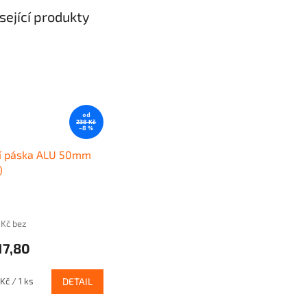
sející produkty
od
238 Kč
–8 %
cí páska ALU 50mm
)
 Kč bez
17,80
Kč / 1 ks
DETAIL