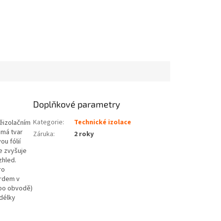
Doplňkové parametry
Kategorie
:
Technické izolace
něizolačním
 má tvar
Záruka
:
2 roky
u fólií
e zvyšuje
zhled.
ro
ardem v
(po obvodě)
délky