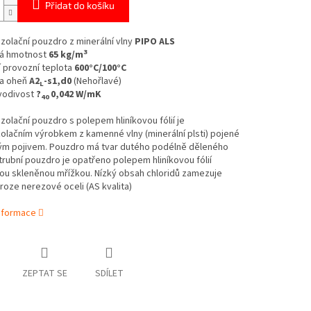
Přidat do košíku
izolační pouzdro z minerální vlny
PIPO ALS
3
á hmotnost
65 kg/m
 provozní teplota
600°C/100°C
a oheň
A2
-s1,d0
(Nehořlavé)
L
vodivost
?
0,042 W/mK
40
izolační pouzdro s polepem hliníkovou fólií je
olačním výrobkem z kamenné vlny (minerální plsti) pojené
ým pojivem. Pouzdro má tvar dutého podélně děleného
trubní pouzdro je opatřeno polepem hliníkovou fólií
ou skleněnou mřížkou.
Nízký obsah chloridů zamezuje
roze nerezové oceli (AS kvalita)
informace
ZEPTAT SE
SDÍLET