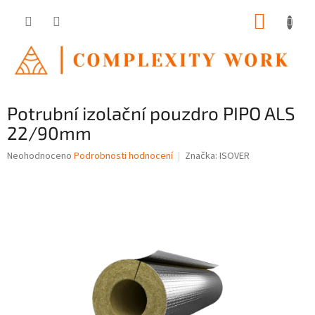
Přejít
NÁKUP
na
obsah
KOŠÍK
Potrubní izolační pouzdro PIPO ALS
22/90mm
Průměrné
Neohodnoceno
Podrobnosti hodnocení
Značka:
ISOVER
hodnocení
produktu
je
0,0
z
5
hvězdiček.