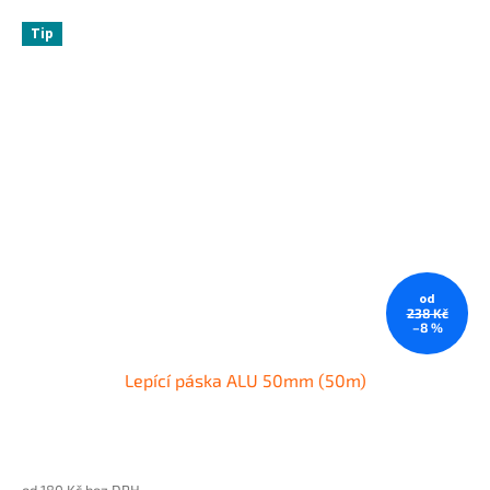
Tip
od
238 Kč
–8 %
Lepící páska ALU 50mm (50m)