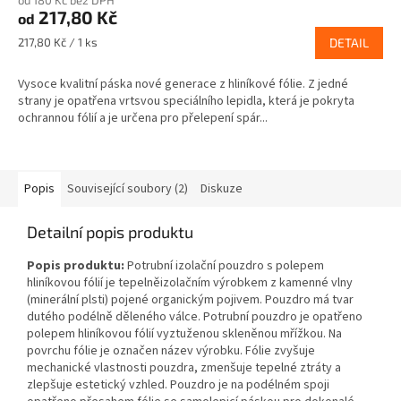
od 180 Kč bez DPH
217,80 Kč
od
Měrná
217,80 Kč / 1 ks
DETAIL
cena:
Vysoce kvalitní páska nové generace z hliníkové fólie. Z jedné
strany je opatřena vrtsvou speciálního lepidla, která je pokryta
ochrannou fólií a je určena pro přelepení spár...
Popis
Související soubory (2)
Diskuze
Detailní popis produktu
Popis produktu:
Potrubní izolační pouzdro s polepem
hliníkovou fólií je tepelněizolačním výrobkem z kamenné vlny
(minerální plsti) pojené organickým pojivem. Pouzdro má tvar
dutého podélně děleného válce. Potrubní pouzdro je opatřeno
polepem hliníkovou fólií vyztuženou skleněnou mřížkou. Na
povrchu fólie je označen název výrobku. Fólie zvyšuje
mechanické vlastnosti pouzdra, zmenšuje tepelné ztráty a
zlepšuje estetický vzhled. Pouzdro je na podélném spoji