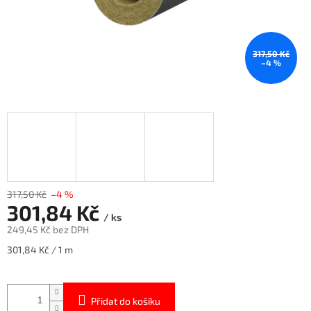
317,50 Kč
–4 %
317,50 Kč
–4 %
301,84 Kč
/ ks
249,45 Kč bez DPH
Měrná
301,84 Kč / 1 m
cena:
Přidat do košíku