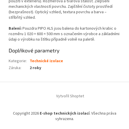
použití v exteriéru). Rozměrová a tvarová stálost. Zlepšení
mechanických vlastností povrchu. Zajištění čistoty prostředí
(bezprašnost). Optický vzhled, textura povrchu a barva –
stříbřitý vzhled.
Balení:
Pouzdra PIPO ALS jsou balena do kartonových krabic o
rozměru 1 020 × 600 × 500 mm s označením výrobce a základními
údaji o výrobku na štítku případně volně na paletě.
Doplňkové parametry
Kategorie
:
Technické izolace
Záruka
:
2 roky
Z
á
Vytvořil Shoptet
p
a
t
Copyright 2026
E-shop technických izolací
. Všechna práva
í
vyhrazena.