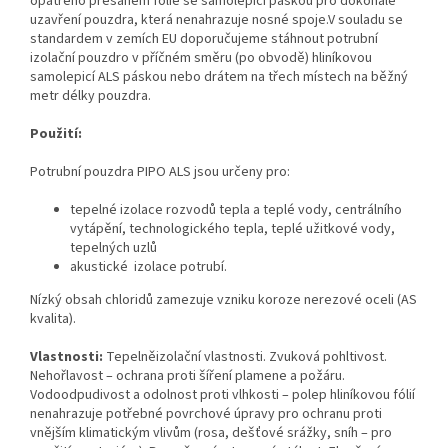
opatřeno přesahem fólie se samolepicí páskou pro dokonalé
uzavření pouzdra, která nenahrazuje nosné spoje.V souladu se
standardem v zemích EU doporučujeme stáhnout potrubní
izolační pouzdro v příčném směru (po obvodě) hliníkovou
samolepicí ALS páskou nebo drátem na třech místech na běžný
metr délky pouzdra.
Použití:
Potrubní pouzdra PIPO ALS jsou určeny pro:
tepelné izolace rozvodů tepla a teplé vody, centrálního
vytápění, technologického tepla, teplé užitkové vody,
tepelných uzlů
akustické izolace potrubí.
Nízký obsah chloridů zamezuje vzniku koroze nerezové oceli (AS
kvalita).
Vlastnosti:
Tepelněizolační vlastnosti. Zvuková pohltivost.
Nehořlavost – ochrana proti šíření plamene a požáru.
Vodoodpudivost a odolnost proti vlhkosti – polep hliníkovou fólií
nenahrazuje potřebné povrchové úpravy pro ochranu proti
vnějším klimatickým vlivům (rosa, dešťové srážky, sníh – pro