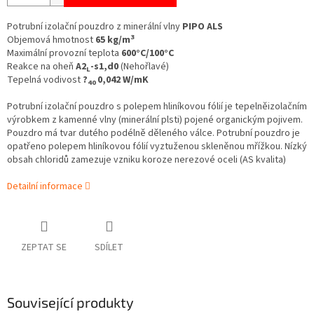
Potrubní izolační pouzdro z minerální vlny
PIPO ALS
3
Objemová hmotnost
65 kg/m
Maximální provozní teplota
600°C/100°C
Reakce na oheň
A2
-s1,d0
(Nehořlavé)
L
Tepelná vodivost
?
0,042 W/mK
40
Potrubní izolační pouzdro s polepem hliníkovou fólií je tepelněizolačním
výrobkem z kamenné vlny (minerální plsti) pojené organickým pojivem.
Pouzdro má tvar dutého podélně děleného válce. Potrubní pouzdro je
opatřeno polepem hliníkovou fólií vyztuženou skleněnou mřížkou.
Nízký
obsah chloridů zamezuje vzniku koroze nerezové oceli (AS kvalita)
Detailní informace
ZEPTAT SE
SDÍLET
Související produkty