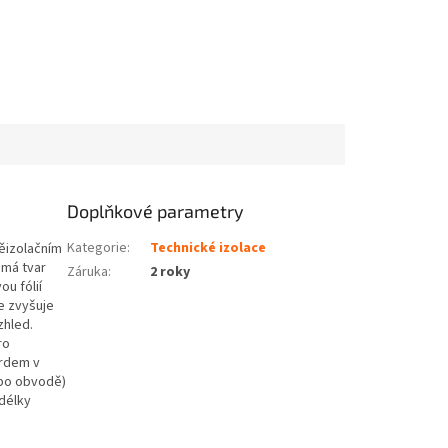
Doplňkové parametry
Kategorie
:
Technické izolace
něizolačním
 má tvar
Záruka
:
2 roky
u fólií
e zvyšuje
zhled.
ro
ardem v
(po obvodě)
délky