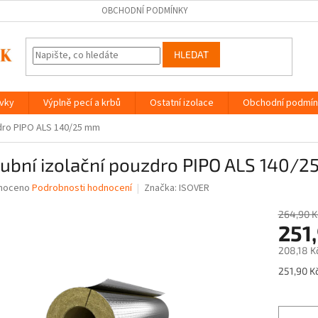
OBCHODNÍ PODMÍNKY
HLEDAT
ávky
Výplně pecí a krbů
Ostatní izolace
Obchodní podmín
zdro PIPO ALS 140/25 mm
rubní izolační pouzdro PIPO ALS 140/
né
noceno
Podrobnosti hodnocení
Značka:
ISOVER
ní
u
264,90 K
251
208,18 K
Měrná
251,90 Kč
ek.
cena: