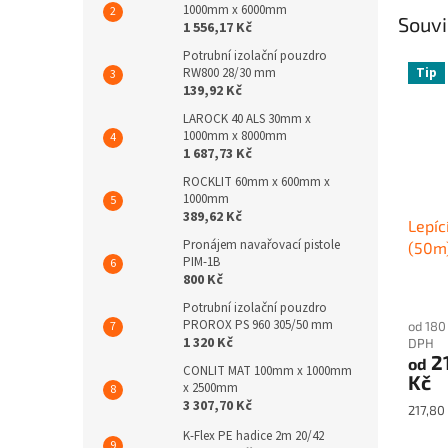
1000mm x 6000mm
Souvi
1 556,17 Kč
Potrubní izolační pouzdro
Tip
RW800 28/30 mm
139,92 Kč
LAROCK 40 ALS 30mm x
1000mm x 8000mm
1 687,73 Kč
ROCKLIT 60mm x 600mm x
1000mm
389,62 Kč
Lepí
Pronájem navařovací pistole
(50m
PIM-1B
800 Kč
Potrubní izolační pouzdro
PROROX PS 960 305/50 mm
od 180
1 320 Kč
DPH
2
od
CONLIT MAT 100mm x 1000mm
Kč
x 2500mm
3 307,70 Kč
Měrná
217,80 
cena:
K-Flex PE hadice 2m 20/42