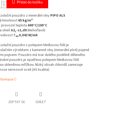
Přidat do košíku
izolační pouzdro z minerální vlny
PIPO ALS
3
á hmotnost
65 kg/m
 provozní teplota
600°C/100°C
a oheň
A2
-s1,d0
(Nehořlavé)
L
vodivost
?
0,042 W/mK
40
izolační pouzdro s polepem hliníkovou fólií je
olačním výrobkem z kamenné vlny (minerální plsti) pojené
ým pojivem. Pouzdro má tvar dutého podélně děleného
trubní pouzdro je opatřeno polepem hliníkovou fólií
ou skleněnou mřížkou.
Nízký obsah chloridů zamezuje
roze nerezové oceli (AS kvalita)
informace
ZEPTAT SE
SDÍLET