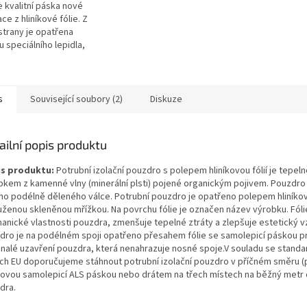
 kvalitní páska nové
ce z hliníkové fólie. Z
strany je opatřena
u speciálního lepidla,
je pokryta ochrannou fólií
čena pro přelepení spár...
s
Související soubory (2)
Diskuze
ailní popis produktu
s produktu:
Potrubní izolační pouzdro s polepem hliníkovou fólií je tepel
bkem z kamenné vlny (minerální plsti) pojené organickým pojivem. Pouzdro
ho podélně děleného válce. Potrubní pouzdro je opatřeno polepem hliníkovo
uženou skleněnou mřížkou. Na povrchu fólie je označen název výrobku. Fóli
anické vlastnosti pouzdra, zmenšuje tepelné ztráty a zlepšuje estetický v
dro je na podélném spoji opatřeno přesahem fólie se samolepicí páskou p
nalé uzavření pouzdra, která nenahrazuje nosné spoje.V souladu se stand
ch EU doporučujeme stáhnout potrubní izolační pouzdro v příčném směru 
íkovou samolepicí ALS páskou nebo drátem na třech místech na běžný metr 
dra.