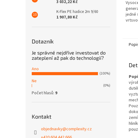
3 032,22 Kč
Vysoce
genera
K-Flex PE hadice 2m 9/60
jedné 
1 907,80 Kč
vrtsvo
která 
a je ur
Dotazník
Popi
Je správné nejdříve investovat do
zateplení až pak do technologií?
Det
Ano
(100%)
Popi
Ne
výro
(0%)
duté
Počet hlasů:
9
vyzt
mech
Pouz
doko
Kontakt
zemí
hlin
objednavky
@
complexity.cz
pouz
+420 604 442 666