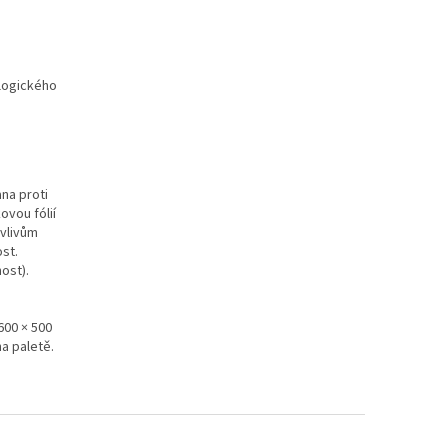
ologického
na proti
ovou fólií
 vlivům
ost.
ost).
600 × 500
na paletě.