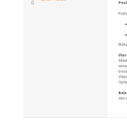
Použ
Potr
Nízk
Vlas
šířen
nena
(rosa
Zlep
Optic
Bale
mm s
Z
á