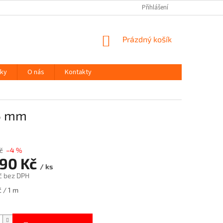
Přihlášení
NÁKUPNÍ
Prázdný košík
KOŠÍK
ky
O nás
Kontakty
25 mm
č
–4 %
,90 Kč
/ ks
č bez DPH
 / 1 m