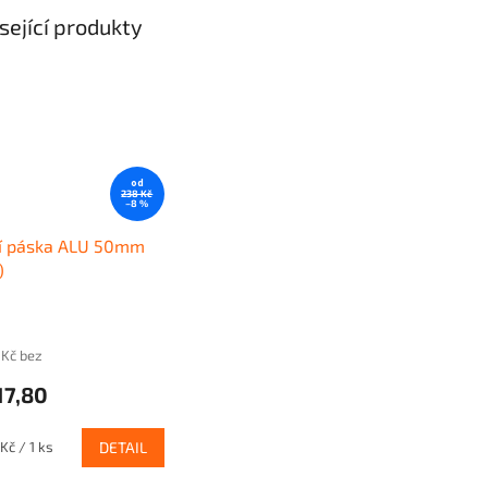
sející produkty
od
238 Kč
–8 %
cí páska ALU 50mm
)
 Kč bez
17,80
Kč / 1 ks
DETAIL