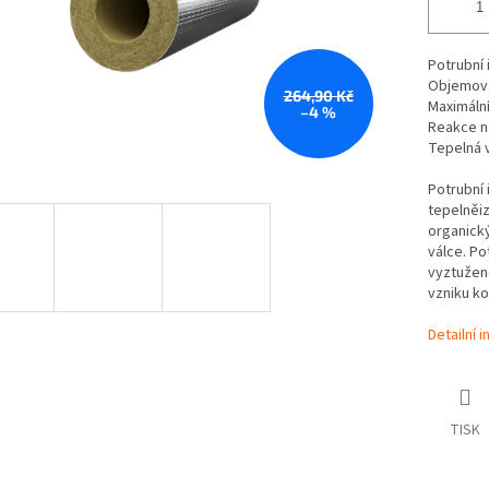
Potrubní 
Objemov
264,90 Kč
Maximální
–4 %
Reakce n
Tepelná 
Potrubní 
tepelněiz
organick
válce. Po
vyztužen
vzniku ko
Detailní 
TISK