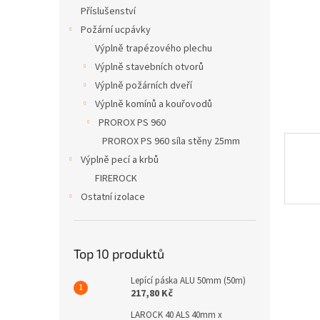
n
Příslušenství
e
Požární ucpávky
l
Výplně trapézového plechu
Výplně stavebních otvorů
Výplně požárních dveří
Výplně komínů a kouřovodů
PROROX PS 960
PROROX PS 960 síla stěny 25mm
Výplně pecí a krbů
FIREROCK
Ostatní izolace
Top 10 produktů
Lepící páska ALU 50mm (50m)
217,80 Kč
LAROCK 40 ALS 40mm x