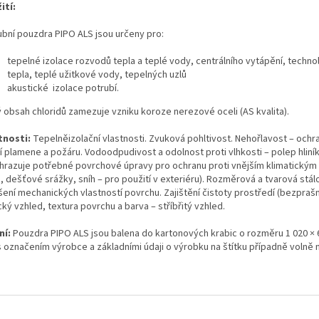
ití:
ubní pouzdra PIPO ALS jsou určeny pro:
tepelné izolace rozvodů tepla a teplé vody, centrálního vytápění, techn
tepla, teplé užitkové vody, tepelných uzlů
akustické izolace potrubí.
ý obsah chloridů zamezuje vzniku koroze nerezové oceli (AS kvalita).
tnosti:
Tepelněizolační vlastnosti. Zvuková pohltivost. Nehořlavost – ochra
í plamene a požáru. Vodoodpudivost a odolnost proti vlhkosti – polep hliník
hrazuje potřebné povrchové úpravy pro ochranu proti vnějším klimatickým
, dešťové srážky, sníh – pro použití v exteriéru). Rozměrová a tvarová stál
šení mechanických vlastností povrchu. Zajištění čistoty prostředí (bezprašn
ký vzhled, textura povrchu a barva – stříbřitý vzhled.
ní:
Pouzdra PIPO ALS jsou balena do kartonových krabic o rozměru 1 020 × 
 označením výrobce a základními údaji o výrobku na štítku případně volně 