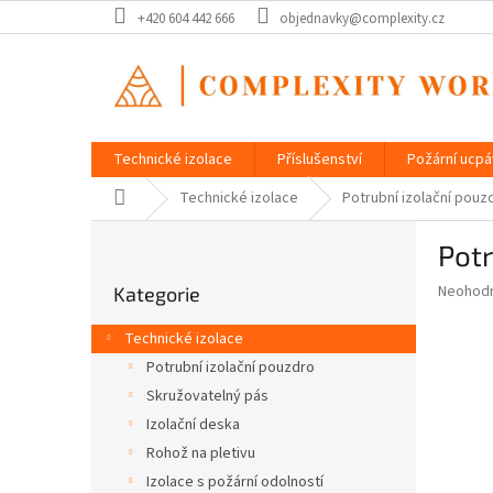
Přejít
+420 604 442 666
objednavky@complexity.cz
na
obsah
Technické izolace
Příslušenství
Požární ucp
Domů
Technické izolace
Potrubní izolační pou
P
Pot
o
Přeskočit
s
Průměr
Neohod
Kategorie
kategorie
t
hodnoce
r
produkt
Technické izolace
a
je
Potrubní izolační pouzdro
0,0
n
z
Skružovatelný pás
n
5
í
Izolační deska
hvězdič
p
Rohož na pletivu
a
Izolace s požární odolností