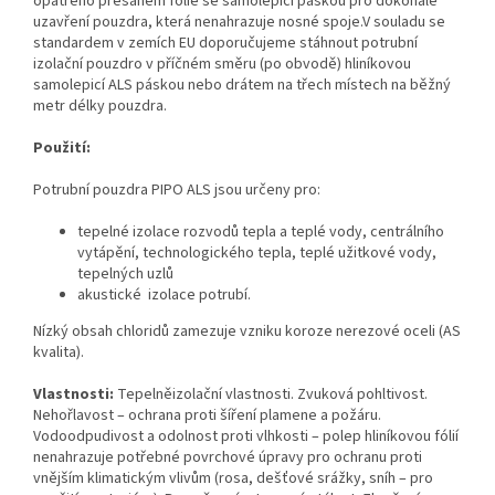
opatřeno přesahem fólie se samolepicí páskou pro dokonalé
uzavření pouzdra, která nenahrazuje nosné spoje.V souladu se
standardem v zemích EU doporučujeme stáhnout potrubní
izolační pouzdro v příčném směru (po obvodě) hliníkovou
samolepicí ALS páskou nebo drátem na třech místech na běžný
metr délky pouzdra.
Použití:
Potrubní pouzdra PIPO ALS jsou určeny pro:
tepelné izolace rozvodů tepla a teplé vody, centrálního
vytápění, technologického tepla, teplé užitkové vody,
tepelných uzlů
akustické izolace potrubí.
Nízký obsah chloridů zamezuje vzniku koroze nerezové oceli (AS
kvalita).
Vlastnosti:
Tepelněizolační vlastnosti. Zvuková pohltivost.
Nehořlavost – ochrana proti šíření plamene a požáru.
Vodoodpudivost a odolnost proti vlhkosti – polep hliníkovou fólií
nenahrazuje potřebné povrchové úpravy pro ochranu proti
vnějším klimatickým vlivům (rosa, dešťové srážky, sníh – pro