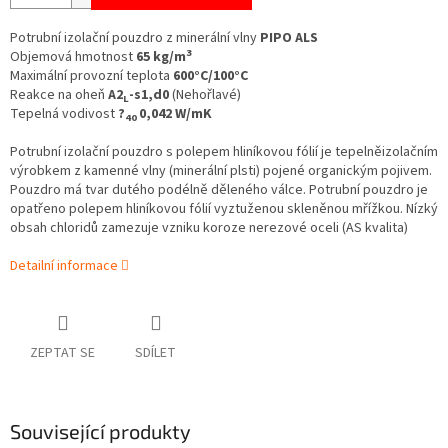
Potrubní izolační pouzdro z minerální vlny
PIPO ALS
3
Objemová hmotnost
65 kg/m
Maximální provozní teplota
600°C/100°C
Reakce na oheň
A2
-s1,d0
(Nehořlavé)
L
Tepelná vodivost
?
0,042 W/mK
40
Potrubní izolační pouzdro s polepem hliníkovou fólií je tepelněizolačním
výrobkem z kamenné vlny (minerální plsti) pojené organickým pojivem.
Pouzdro má tvar dutého podélně děleného válce. Potrubní pouzdro je
opatřeno polepem hliníkovou fólií vyztuženou skleněnou mřížkou.
Nízký
obsah chloridů zamezuje vzniku koroze nerezové oceli (AS kvalita)
Detailní informace
ZEPTAT SE
SDÍLET
Související produkty