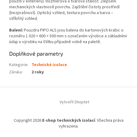
použití v exteriéru). Rozměrová a tvarová stálost. Zlepšení
mechanických vlastností povrchu. Zajištění čistoty prostředí
(bezprašnost). Optický vzhled, textura povrchu a barva –
stříbřitý vzhled.
Balení:
Pouzdra PIPO ALS jsou balena do kartonových krabic o
rozměru 1 020 × 600 × 500 mm s označením výrobce a základními
údaji o výrobku na štítku případně volně na paletě.
Doplňkové parametry
Kategorie
:
Technické izolace
Záruka
:
2 roky
Z
á
Vytvořil Shoptet
p
a
t
Copyright 2026
E-shop technických izolací
. Všechna práva
í
vyhrazena.