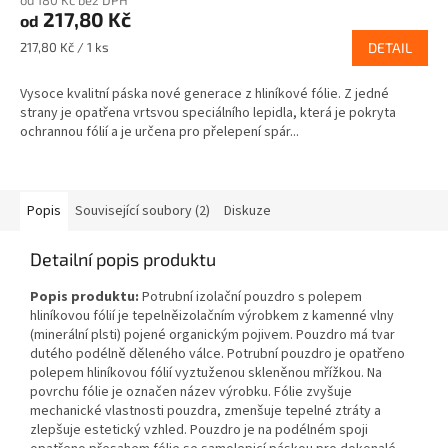
od 180 Kč bez DPH
217,80 Kč
od
Měrná
217,80 Kč / 1 ks
DETAIL
cena:
Vysoce kvalitní páska nové generace z hliníkové fólie. Z jedné
strany je opatřena vrtsvou speciálního lepidla, která je pokryta
ochrannou fólií a je určena pro přelepení spár...
Popis
Související soubory (2)
Diskuze
Detailní popis produktu
Popis produktu:
Potrubní izolační pouzdro s polepem
hliníkovou fólií je tepelněizolačním výrobkem z kamenné vlny
(minerální plsti) pojené organickým pojivem. Pouzdro má tvar
dutého podélně děleného válce. Potrubní pouzdro je opatřeno
polepem hliníkovou fólií vyztuženou skleněnou mřížkou. Na
povrchu fólie je označen název výrobku. Fólie zvyšuje
mechanické vlastnosti pouzdra, zmenšuje tepelné ztráty a
zlepšuje estetický vzhled. Pouzdro je na podélném spoji