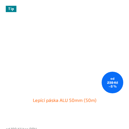
Tip
od
238 Kč
–8 %
Lepící páska ALU 50mm (50m)