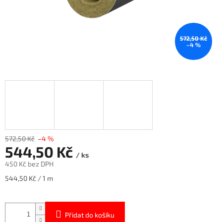
572,50 Kč
–4 %
572,50 Kč
–4 %
544,50 Kč
/ ks
450 Kč bez DPH
Měrná
544,50 Kč / 1 m
cena:
Přidat do košíku