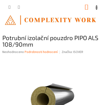
Přejít
NÁKUP
na
obsah
KOŠÍK
Potrubní izolační pouzdro PIPO ALS
108/90mm
Průměrné
Neohodnoceno
Podrobnosti hodnocení
Značka:
ISOVER
hodnocení
produktu
je
0,0
z
5
hvězdiček.