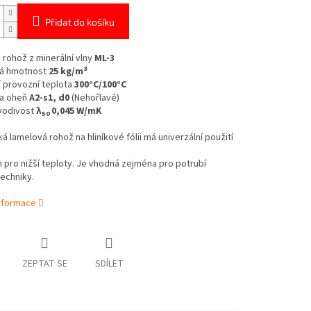
Přidat do košíku
rohož z minerální vlny
ML-3
3
á hmotnost
25 kg/m
 provozní teplota
300°C/100°C
a oheň
A2-s1, d0
(Nehořlavé)
vodivost
λ
0,045 W/mK
50
ká lamelová rohož na hliníkové fólii má univerzální použití
h pro nižší teploty. Je vhodná zejména pro potrubí
echniky.
informace
ZEPTAT SE
SDÍLET