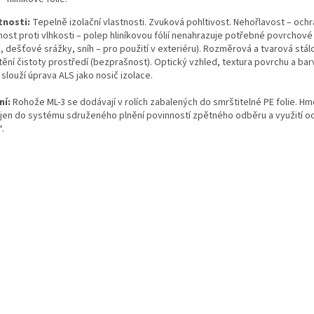
tnosti:
Tepelně izolační vlastnosti. Zvuková pohltivost. Nehořlavost – och
nost proti vlhkosti – polep hliníkovou fólií nenahrazuje potřebné povrchové
, dešťové srážky, sníh – pro použití v exteriéru). Rozměrová a tvarová stá
tění čistoty prostředí (bezprašnost). Optický vzhled, textura povrchu a bar
slouží úprava ALS jako nosič izolace.
ní:
Rohože ML-3 se dodávají v rolích zabalených do smrštitelné PE folie. Hm
jen do systému sdruženého plnění povinností zpětného odběru a využití o
.