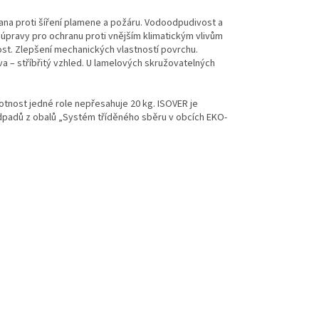
rana proti šíření plamene a požáru. Vodoodpudivost a
 úpravy pro ochranu proti vnějším klimatickým vlivům
lost. Zlepšení mechanických vlastností povrchu.
va – stříbřitý vzhled. U lamelových skružovatelných
otnost jedné role nepřesahuje 20 kg. ISOVER je
dpadů z obalů „Systém tříděného sběru v obcích EKO-