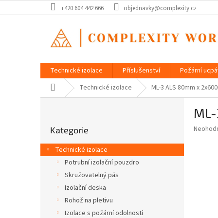
Přejít
+420 604 442 666
objednavky@complexity.cz
na
obsah
Technické izolace
Příslušenství
Požární ucp
Domů
Technické izolace
ML-3 ALS 80mm x 2x6
P
ML-
o
Přeskočit
s
Průměr
Neohod
Kategorie
kategorie
t
hodnoce
r
produkt
Technické izolace
a
je
Potrubní izolační pouzdro
0,0
n
z
Skružovatelný pás
n
5
í
Izolační deska
hvězdič
p
Rohož na pletivu
a
Izolace s požární odolností