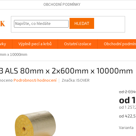
OBCHODNÍ PODMÍNKY
HLEDAT
ávky
Výplně pecí a krbů
Ostatní izolace
Obchodní podmín
00mm x 10000mm
3 ALS 80mm x 2x600mm x 10000mm
né
noceno
Podrobnosti hodnocení
Značka:
ISOVER
ní
u
od 2 034
od
1
od
1 257,
Měrná
od 422,5
ek.
cena:
Varianta