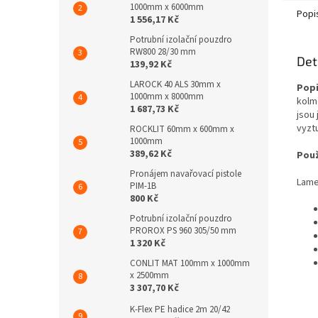
1000mm x 6000mm
Popi
1 556,17 Kč
Potrubní izolační pouzdro
RW800 28/30 mm
Det
139,92 Kč
LAROCK 40 ALS 30mm x
Popi
1000mm x 8000mm
kolmo
1 687,73 Kč
jsou
vyzt
ROCKLIT 60mm x 600mm x
1000mm
389,62 Kč
Použ
Pronájem navařovací pistole
Lame
PIM-1B
800 Kč
Potrubní izolační pouzdro
PROROX PS 960 305/50 mm
1 320 Kč
CONLIT MAT 100mm x 1000mm
x 2500mm
3 307,70 Kč
K-Flex PE hadice 2m 20/42