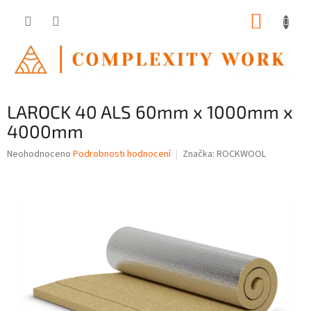
Přejít
NÁKUP
na
obsah
KOŠÍK
LAROCK 40 ALS 60mm x 1000mm x
4000mm
Průměrné
Neohodnoceno
Podrobnosti hodnocení
Značka:
ROCKWOOL
hodnocení
produktu
je
0,0
z
5
hvězdiček.