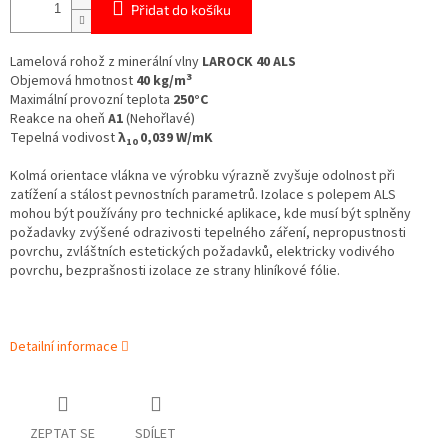
Přidat do košíku
Lamelová rohož z minerální vlny
LAROCK 40 ALS
3
Objemová hmotnost
40 kg/m
Maximální provozní teplota
250°C
Reakce na oheň
A1
(Nehořlavé)
Tepelná vodivost
λ
0,039 W/mK
10
Kolmá orientace vlákna ve výrobku výrazně zvyšuje odolnost při
zatížení a stálost pevnostních parametrů. Izolace s polepem ALS
mohou být používány pro technické aplikace, kde musí být splněny
požadavky zvýšené odrazivosti tepelného záření, nepropustnosti
povrchu, zvláštních estetických požadavků, elektricky vodivého
povrchu, bezprašnosti izolace ze strany hliníkové fólie.
Detailní informace
ZEPTAT SE
SDÍLET