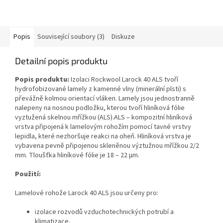
Popis
Související soubory (3)
Diskuze
Detailní popis produktu
Popis produktu:
Izolaci Rockwool Larock 40 ALS tvoří
hydrofobizované lamely z kamenné vlny (minerální plsti) s
převážně kolmou orientací vláken. Lamely jsou jednostranně
nalepeny na nosnou podložku, kterou tvoří hliníková fólie
vyztužená skelnou mřížkou (ALS).ALS – kompozitní hliníková
vrstva připojená k lamelovým rohožím pomocí tavné vrstvy
lepidla, které nezhoršuje reakci na oheň. Hliníková vrstva je
vybavena pevně připojenou skleněnou výztužnou mřížkou 2/2
mm. Tloušťka hliníkové fólie je 18 – 22 μm.
Použití:
Lamelové rohože Larock 40 ALS jsou určeny pro:
izolace rozvodů vzduchotechnických potrubí a
klimatizace,