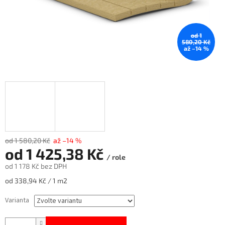
od 1
580,20 Kč
až –14 %
od 1 580,20 Kč
až –14 %
od
1 425,38 Kč
/ role
od
1 178 Kč
bez DPH
Měrná
od 338,94 Kč / 1 m2
cena:
Varianta