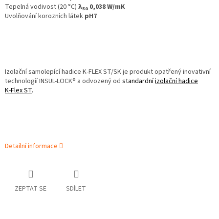
Tepelná vodivost (20 °C)
λ
0,038 W/mK
50
Uvolňování korozních látek
pH7
Izolační samolepící hadice K‑FLEX ST/SK je produkt opatřený inovativní
technologií INSUL-LOCK® a odvozený od
standardní
izolační hadice
K‑Flex ST
.
Detailní informace
ZEPTAT SE
SDÍLET