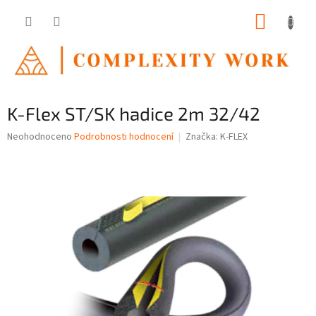
Přejít
NÁKUP
na
obsah
KOŠÍK
K-Flex ST/SK hadice 2m 32/42
Průměrné
Neohodnoceno
Podrobnosti hodnocení
Značka:
K-FLEX
hodnocení
produktu
je
0,0
z
5
hvězdiček.