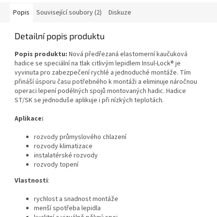
Popis
Související soubory (2)
Diskuze
Detailní popis produktu
Popis produktu:
Nová předřezaná elastomerní kaučuková
hadice se speciální na tlak citlivým lepidlem Insul-Lock® je
vyvinuta pro zabezpečení rychlé a jednoduché montáže. Tím
přináší úsporu času potřebného k montáži a eliminuje náročnou
operaci lepení podélných spojů montovaných hadic. Hadice
ST/SK se jednoduše aplikuje i při nízkých teplotách.
Aplikace:
rozvody průmyslového chlazení
rozvody klimatizace
instalatérské rozvody
rozvody topení
Vlastnosti
:
rychlost a snadnost montáže
menší spotřeba lepidla