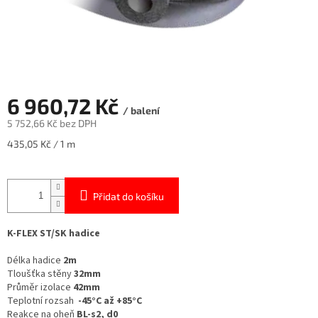
6 960,72 Kč
/ balení
5 752,66 Kč bez DPH
Měrná
435,05 Kč / 1 m
cena:
Přidat do košíku
K-FLEX ST/SK hadice
Délka hadice
2m
Tloušťka stěny
32mm
Průměr izolace
42mm
Teplotní rozsah
-45°C až +85°C
Reakce na oheň
BL-s2, d0