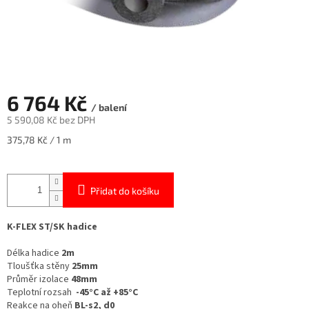
6 764 Kč
/ balení
5 590,08 Kč bez DPH
Měrná
375,78 Kč / 1 m
cena:
Přidat do košíku
K-FLEX ST/SK hadice
Délka hadice
2m
Tloušťka stěny
25mm
Průměr izolace
48mm
Teplotní rozsah
-45°C až +85°C
Reakce na oheň
BL-s2, d0