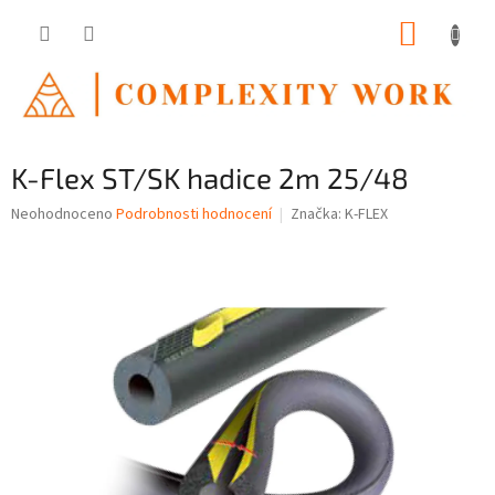
Přejít
NÁKUP
na
obsah
KOŠÍK
K-Flex ST/SK hadice 2m 25/48
Průměrné
Neohodnoceno
Podrobnosti hodnocení
Značka:
K-FLEX
hodnocení
produktu
je
0,0
z
5
hvězdiček.