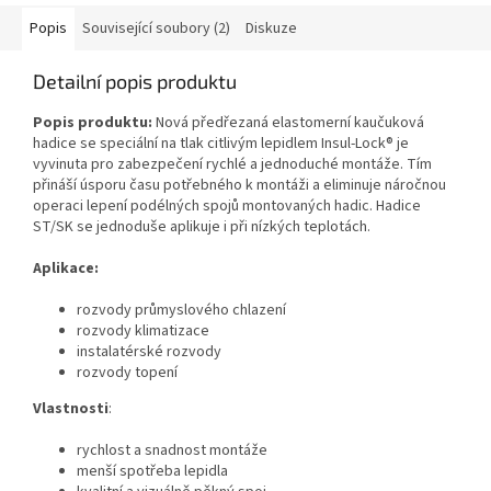
Popis
Související soubory (2)
Diskuze
Detailní popis produktu
Popis produktu:
Nová předřezaná elastomerní kaučuková
hadice se speciální na tlak citlivým lepidlem Insul-Lock® je
vyvinuta pro zabezpečení rychlé a jednoduché montáže. Tím
přináší úsporu času potřebného k montáži a eliminuje náročnou
operaci lepení podélných spojů montovaných hadic. Hadice
ST/SK se jednoduše aplikuje i při nízkých teplotách.
Aplikace:
rozvody průmyslového chlazení
rozvody klimatizace
instalatérské rozvody
rozvody topení
Vlastnosti
:
rychlost a snadnost montáže
menší spotřeba lepidla