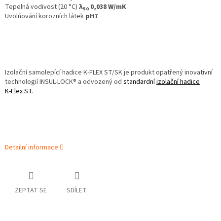
Tepelná vodivost (20 °C)
λ
0,038 W/mK
50
Uvolňování korozních látek
pH7
Izolační samolepící hadice K‑FLEX ST/SK je produkt opatřený inovativní
technologií INSUL-LOCK® a odvozený od
standardní
izolační hadice
K‑Flex ST
.
Detailní informace
ZEPTAT SE
SDÍLET