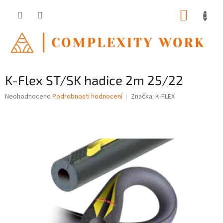
Přejít
NÁKUP
na
obsah
KOŠÍK
K-Flex ST/SK hadice 2m 25/22
Průměrné
Neohodnoceno
Podrobnosti hodnocení
Značka:
K-FLEX
hodnocení
produktu
je
0,0
z
5
hvězdiček.