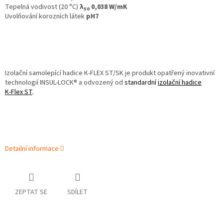
Tepelná vodivost (20 °C)
λ
0,038 W/mK
50
Uvolňování korozních látek
pH7
Izolační samolepící hadice K‑FLEX ST/SK je produkt opatřený inovativní
technologií INSUL-LOCK® a odvozený od
standardní
izolační hadice
K‑Flex ST
.
Detailní informace
ZEPTAT SE
SDÍLET