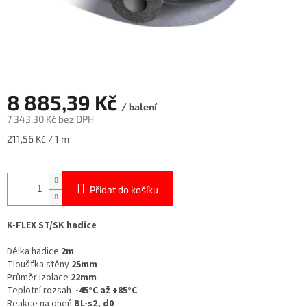
8 885,39 Kč
/ balení
7 343,30 Kč bez DPH
Měrná
211,56 Kč / 1 m
cena:
Přidat do košíku
K-FLEX ST/SK hadice
Délka hadice
2m
Tloušťka stěny
25mm
Průměr izolace
22mm
Teplotní rozsah
-45°C až +85°C
Reakce na oheň
BL-s2, d0