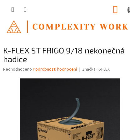
Přejít
NÁKUP
na
obsah
KOŠÍK
K-FLEX ST FRIGO 9/18 nekonečná
hadice
Průměrné
Neohodnoceno
Podrobnosti hodnocení
Značka:
K-FLEX
hodnocení
produktu
je
0,0
z
5
hvězdiček.