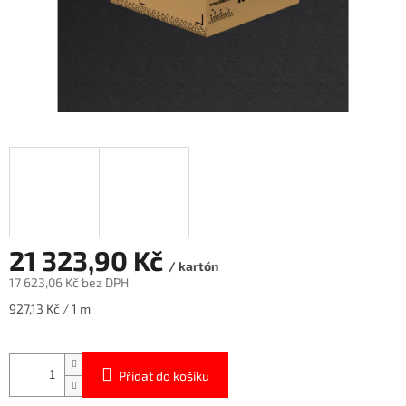
21 323,90 Kč
/ kartón
17 623,06 Kč bez DPH
Měrná
927,13 Kč / 1 m
cena:
Přidat do košíku