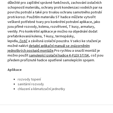
důležité pro zajištění správné funkčnosti, zachování izolačních
schopností materiálu, ochrany proti kondenzaci vodních par na
povrchu potrubí a také pro trvalou ochranu samotného potrubí
proti korozi. Použitím materiálu ST hadice můžete vytvořit
veškeré potřebné tvary pro konkrétní potrubní aplikace, jako
jsou přímé rozvody, kolena, rozvětvení, T kusy, armatury,
ventily. Pro konkrétní aplikace je možno na objednání dodat
prefabrikovaná kolena, T‑kusy, termopásky,
lepidla,
čistič
a závěsná izolační pouzdra. V sekci ke stažení je
možné nalézt
detailní aplikační manuál se znázorněním
jednotlivých postupů montáže
.Pro rychlou a snazší montáž je
možno použít
samolepící izolační hadice K‑FLEX ST/SK
, což jsou
předem proříznuté hadice opatřené samolepícím spojem.
Aplikace
rozvody topení
sanitární rozvody
chlazení a klimatizační jednotky
Z
á