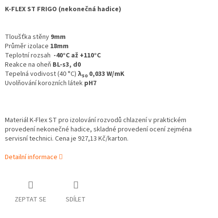
K-FLEX ST FRIGO (nekonečná hadice)
Tloušťka stěny
9mm
Průměr izolace
18mm
Teplotní rozsah
-40°C až +110°C
Reakce na oheň
BL-s3, d0
Tepelná vodivost (40 °C)
λ
0,033 W/mK
50
Uvolňování korozních látek
pH7
Materiál K-Flex ST pro izolování rozvodů chlazení v praktickém
provedení nekonečné hadice, skladné provedení ocení zejména
servisní technici. Cena je 927,13 Kč/karton.
Detailní informace
ZEPTAT SE
SDÍLET