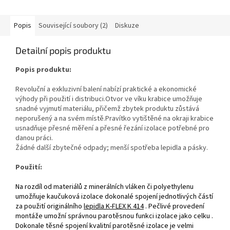
Popis
Související soubory (2)
Diskuze
Detailní popis produktu
Popis produktu:
Revoluční a exkluzivní balení nabízí praktické a ekonomické
výhody při použití i distribuci.Otvor ve víku krabice umožňuje
snadné vyjmutí materiálu, přičemž zbytek produktu zůstává
neporušený a na svém místě.Pravítko vytištěné na okraji krabice
usnadňuje přesné měření a přesné řezání izolace potřebné pro
danou práci.
Žádné další zbytečné odpady; menší spotřeba lepidla a pásky.
Použití:
Na rozdíl od materiálů z minerálních vláken či polyethylenu
umožňuje kaučuková izolace dokonalé spojení jednotlivých částí
za použití originálního
lepidla K‑FLEX K 414
. Pečlivé provedení
montáže umožní správnou parotěsnou funkci izolace jako celku .
Dokonale těsné spojení kvalitní parotěsné izolace je velmi