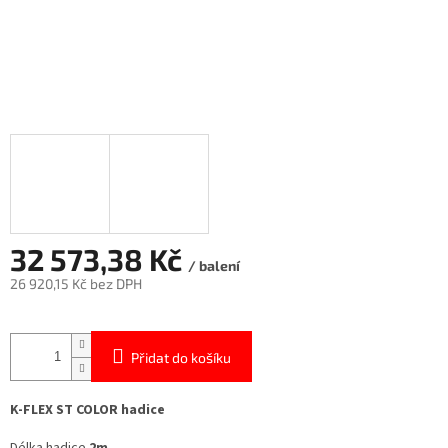
32 573,38 Kč
/ balení
26 920,15 Kč bez DPH
Měrná
cena:
Přidat do košíku
K-FLEX ST COLOR hadice