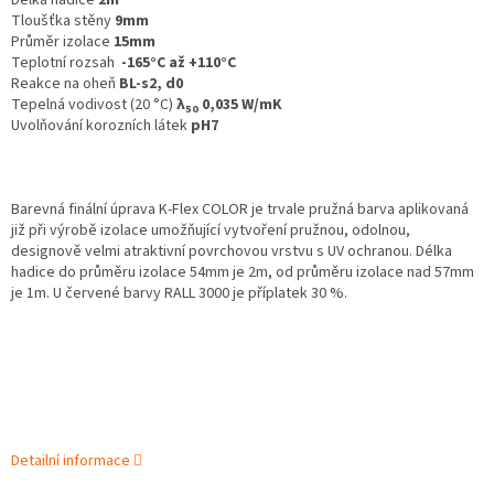
Délka hadice
2m
Tloušťka stěny
9mm
Průměr izolace
15mm
Teplotní rozsah
-165°C až +110°C
Reakce na oheň
BL-s2, d0
Tepelná vodivost (20 °C)
λ
0,035 W/mK
50
Uvolňování korozních látek
pH7
Barevná finální úprava K‑Flex COLOR je trvale pružná barva aplikovaná
již při výrobě izolace umožňující vytvoření pružnou, odolnou,
designově velmi atraktivní povrchovou vrstvu s UV ochranou. Délka
hadice do průměru izolace 54mm je 2m, od průměru izolace nad 57mm
je 1m. U červené barvy RALL 3000 je příplatek 30 %.
Detailní informace