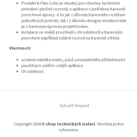
Produkt K‑Flex Color je vhodný pro všechny technické
potrubní i plošné rozvody a aplikace s potřebou barevné
povrchové úpravy. A to jak z důvodu barevného rozlišení
jednotlivých potrubí, tak i z důvodu designu instalace kde
je s barevnou úpravou projektováno.
Instalace ve vnější prostředí s UV odolností a barevným
povrchem například solární rozvod na barevné střeše.
Vlastnosti
:
ucelená nabídka trubic, pásů a kompletního příslušenství
použití pro vnitřní i vnější aplikace
UV odolnost
Z
á
Vytvořil Shoptet
p
a
t
Copyright 2026
E-shop technických izolací
. Všechna práva
í
vyhrazena.