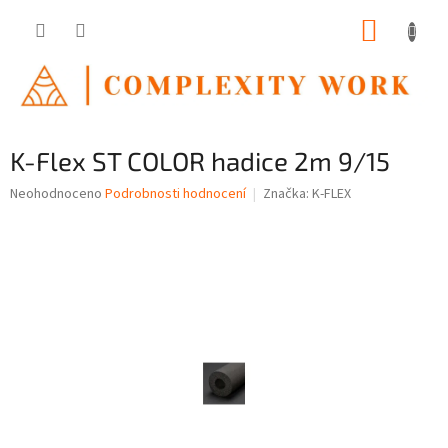
Přejít
NÁKUP
na
obsah
KOŠÍK
K-Flex ST COLOR hadice 2m 9/15
Průměrné
Neohodnoceno
Podrobnosti hodnocení
Značka:
K-FLEX
hodnocení
produktu
je
0,0
z
5
hvězdiček.