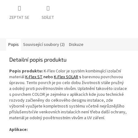
ZEPTAT SE
SDÍLET
Popis
Související soubory (2)
Diskuze
Detailní popis produktu
Popis produktu:
K‑Flex Color je systém kombinující izolační
materiál
K‑Flex ST
nebo
K‑Flex SOLAR
s
barevnou povrchovou
úpravou. Tento povrch je po celo dobu životnosti stále pružný
a odolný proti povětrnostním vlivům. Uplatnění takovéto izolace
s povrchem COLOR je zejména v aplikacích kde jsou technické
rozvody začleněny do celkového designu instalace, zde
výborně využijete kompletnosti systému včetně nejrůznějšího
příslušenství.Ve venkovních instalacích není třeba další ochrany,
materiál je odolný povětrnostním vlivům a UV záření.
Aplikace: