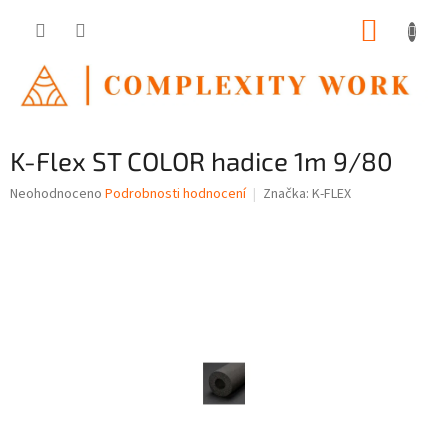
Přejít
NÁKUP
na
obsah
KOŠÍK
K-Flex ST COLOR hadice 1m 9/80
Průměrné
Neohodnoceno
Podrobnosti hodnocení
Značka:
K-FLEX
hodnocení
produktu
je
0,0
z
5
hvězdiček.