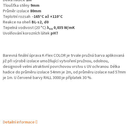
Délka hadice
1m
Tloušťka stěny
9mm
Průměr izolace
80mm
Teplotní rozsah
-165°C až +110°C
Reakce na oheň
BL-s2, d0
Tepelná vodivost (20 °C)
λ
0,035 W/mK
50
Uvolňování korozních látek
pH7
Barevná finální úprava K‑Flex COLOR je trvale pružná barva aplikovaná
již při výrobě izolace umožňující vytvoření pružnou, odolnou,
designově velmi atraktivní povrchovou vrstvu s UV ochranou. Délka
hadice do průměru izolace 54mm je 2m, od průměru izolace nad 57mm
je 1m. U červené barvy RALL 3000 je příplatek 30 %.
Detailní informace