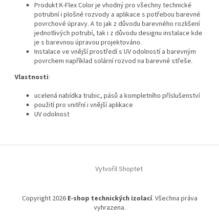
Produkt K‑Flex Color je vhodný pro všechny technické
potrubní i plošné rozvody a aplikace s potřebou barevné
povrchové úpravy. A to jak z důvodu barevného rozlišení
jednotlivých potrubí, tak i z důvodu designu instalace kde
je s barevnou úpravou projektováno.
Instalace ve vnější prostředí s UV odolností a barevným
povrchem například solární rozvod na barevné střeše.
Vlastnosti
:
ucelená nabídka trubic, pásů a kompletního příslušenství
použití pro vnitřní i vnější aplikace
UV odolnost
Z
á
Vytvořil Shoptet
p
a
t
Copyright 2026
E-shop technických izolací
. Všechna práva
í
vyhrazena.