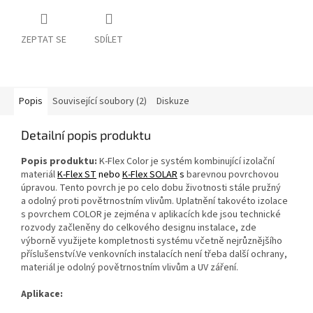
ZEPTAT SE
SDÍLET
Popis
Související soubory (2)
Diskuze
Detailní popis produktu
Popis produktu:
K‑Flex Color je systém kombinující izolační
materiál
K‑Flex ST
nebo
K‑Flex SOLAR
s
barevnou povrchovou
úpravou. Tento povrch je po celo dobu životnosti stále pružný
a odolný proti povětrnostním vlivům. Uplatnění takovéto izolace
s povrchem COLOR je zejména v aplikacích kde jsou technické
rozvody začleněny do celkového designu instalace, zde
výborně využijete kompletnosti systému včetně nejrůznějšího
příslušenství.Ve venkovních instalacích není třeba další ochrany,
materiál je odolný povětrnostním vlivům a UV záření.
Aplikace: