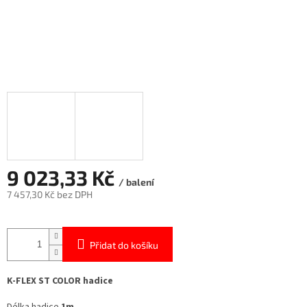
9 023,33 Kč
/ balení
7 457,30 Kč bez DPH
Měrná
cena:
Přidat do košíku
K-FLEX ST COLOR hadice