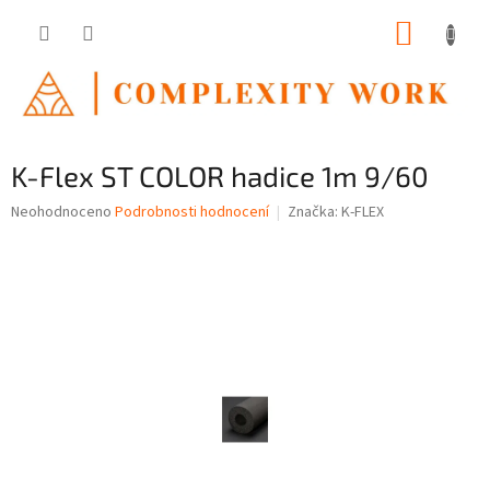
Přejít
NÁKUP
na
obsah
KOŠÍK
K-Flex ST COLOR hadice 1m 9/60
Průměrné
Neohodnoceno
Podrobnosti hodnocení
Značka:
K-FLEX
hodnocení
produktu
je
0,0
z
5
hvězdiček.