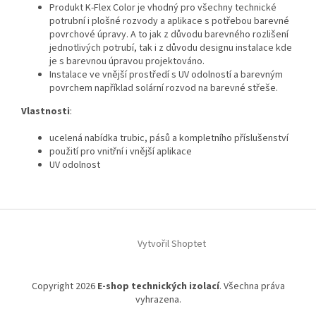
Produkt K‑Flex Color je vhodný pro všechny technické
potrubní i plošné rozvody a aplikace s potřebou barevné
povrchové úpravy. A to jak z důvodu barevného rozlišení
jednotlivých potrubí, tak i z důvodu designu instalace kde
je s barevnou úpravou projektováno.
Instalace ve vnější prostředí s UV odolností a barevným
povrchem například solární rozvod na barevné střeše.
Vlastnosti
:
ucelená nabídka trubic, pásů a kompletního příslušenství
použití pro vnitřní i vnější aplikace
UV odolnost
Z
á
Vytvořil Shoptet
p
a
t
Copyright 2026
E-shop technických izolací
. Všechna práva
í
vyhrazena.