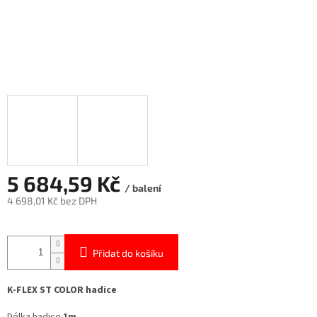
5 684,59 Kč
/ balení
4 698,01 Kč bez DPH
Měrná
cena:
Přidat do košíku
K-FLEX ST COLOR hadice