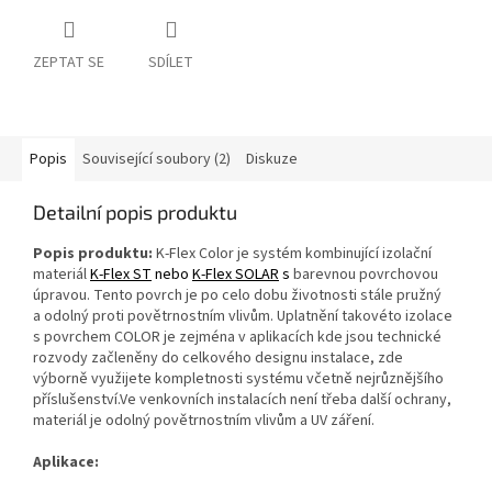
ZEPTAT SE
SDÍLET
Popis
Související soubory (2)
Diskuze
Detailní popis produktu
Popis produktu:
K‑Flex Color je systém kombinující izolační
materiál
K‑Flex ST
nebo
K‑Flex SOLAR
s
barevnou povrchovou
úpravou. Tento povrch je po celo dobu životnosti stále pružný
a odolný proti povětrnostním vlivům. Uplatnění takovéto izolace
s povrchem COLOR je zejména v aplikacích kde jsou technické
rozvody začleněny do celkového designu instalace, zde
výborně využijete kompletnosti systému včetně nejrůznějšího
příslušenství.Ve venkovních instalacích není třeba další ochrany,
materiál je odolný povětrnostním vlivům a UV záření.
Aplikace: