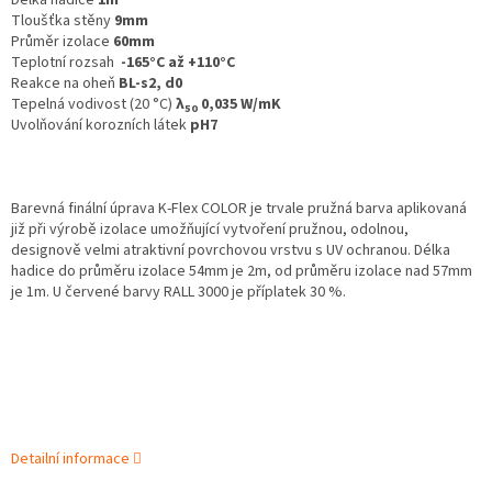
Délka hadice
1m
Tloušťka stěny
9mm
Průměr izolace
60mm
Teplotní rozsah
-165°C až +110°C
Reakce na oheň
BL-s2, d0
Tepelná vodivost (20 °C)
λ
0,035 W/mK
50
Uvolňování korozních látek
pH7
Barevná finální úprava K‑Flex COLOR je trvale pružná barva aplikovaná
již při výrobě izolace umožňující vytvoření pružnou, odolnou,
designově velmi atraktivní povrchovou vrstvu s UV ochranou. Délka
hadice do průměru izolace 54mm je 2m, od průměru izolace nad 57mm
je 1m. U červené barvy RALL 3000 je příplatek 30 %.
Detailní informace