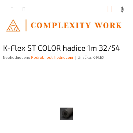
Přejít
NÁKUP
na
obsah
KOŠÍK
K-Flex ST COLOR hadice 1m 32/54
Průměrné
Neohodnoceno
Podrobnosti hodnocení
Značka:
K-FLEX
hodnocení
produktu
je
0,0
z
5
hvězdiček.