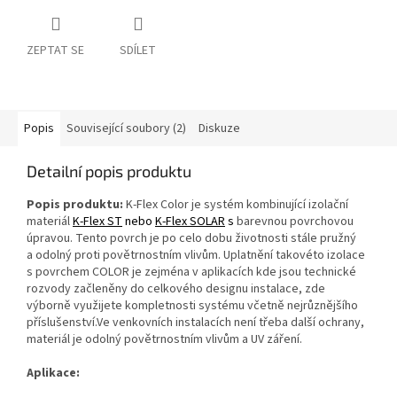
ZEPTAT SE
SDÍLET
Popis
Související soubory (2)
Diskuze
Detailní popis produktu
Popis produktu:
K‑Flex Color je systém kombinující izolační
materiál
K‑Flex ST
nebo
K‑Flex SOLAR
s
barevnou povrchovou
úpravou. Tento povrch je po celo dobu životnosti stále pružný
a odolný proti povětrnostním vlivům. Uplatnění takovéto izolace
s povrchem COLOR je zejména v aplikacích kde jsou technické
rozvody začleněny do celkového designu instalace, zde
výborně využijete kompletnosti systému včetně nejrůznějšího
příslušenství.Ve venkovních instalacích není třeba další ochrany,
materiál je odolný povětrnostním vlivům a UV záření.
Aplikace: