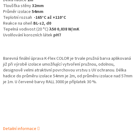
Délka hadice
1m
Tloušťka stěny
32mm
Průměr izolace
54mm
Teplotní rozsah
-165°C až +110°C
Reakce na oheň
BL-s2, d0
Tepelná vodivost (20 °C)
λ50 0,038 W/mK
Uvolňování korozních látek
pH7
Barevná finální úprava K‑Flex COLOR je trvale pružná barva aplikovaná
již při výrobě izolace umožňující vytvoření pružnou, odolnou,
designově velmi atraktivní povrchovou vrstvu s UV ochranou. Délka
hadice do průměru izolace 54mm je 2m, od průměru izolace nad 57mm
je 1m. U červené barvy RALL 3000 je příplatek 30 %.
Detailní informace