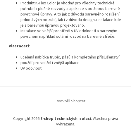
Produkt K‑Flex Color je vhodný pro všechny technické
potrubní i plošné rozvody a aplikace s potřebou barevné
povrchové úpravy. A to jak z důvodu barevného rozlišení
jednotlivých potrubí, tak i z důvodu designu instalace kde
je s barevnou úpravou projektováno.
Instalace ve vnější prostředí s UV odolností a barevným
povrchem například solární rozvod na barevné střeše.
Vlastnosti
:
ucelená nabídka trubic, pásů a kompletního příslušenství
použití pro vnitřní i vnější aplikace
UV odolnost
Z
á
Vytvořil Shoptet
p
a
t
Copyright 2026
E-shop technických izolací
. Všechna práva
í
vyhrazena.