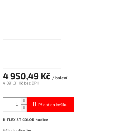
4 950,49 Kč
/ balení
4 091,31 Kč bez DPH
Měrná
cena:
Přidat do košíku
K-FLEX ST COLOR hadice