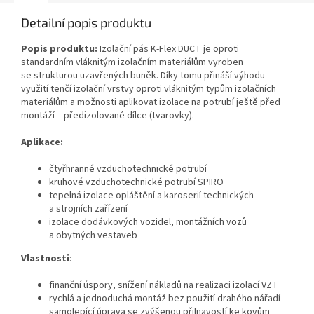
Detailní popis produktu
Popis produktu:
Izolační pás K‑Flex DUCT je oproti
standardním vláknitým izolačním materiálům vyroben
se strukturou uzavřených buněk. Díky tomu přináší výhodu
využití tenčí izolační vrstvy oproti vláknitým typům izolačních
materiálům a možnosti aplikovat izolace na potrubí ještě před
montáží – předizolované dílce (tvarovky).
Aplikace:
čtyřhranné vzduchotechnické potrubí
kruhové vzduchotechnické potrubí SPIRO
tepelná izolace opláštění a karoserií technických
a strojních zařízení
izolace dodávkových vozidel, montážních vozů
a obytných vestaveb
Vlastnosti
:
finanční úspory, snížení nákladů na realizaci izolací VZT
rychlá a jednoduchá montáž bez použití drahého nářadí –
samolepící úprava se zvýšenou přilnavostí ke kovům