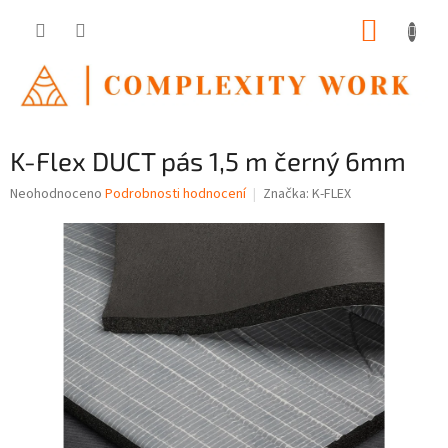
Přejít
NÁKUP
na
obsah
KOŠÍK
K-Flex DUCT pás 1,5 m černý 6mm
Průměrné
Neohodnoceno
Podrobnosti hodnocení
Značka:
K-FLEX
hodnocení
produktu
je
0,0
z
5
hvězdiček.