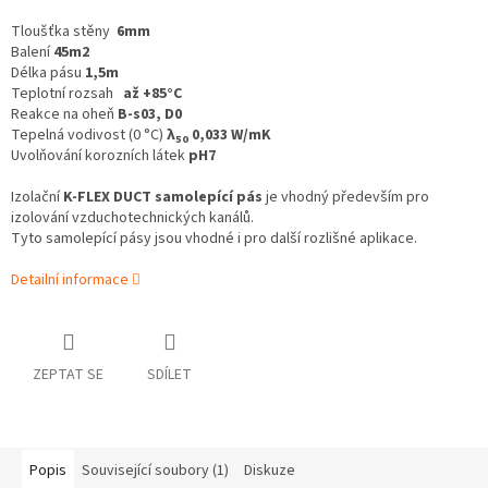
Tloušťka stěny
6mm
Balení
45m2
Délka pásu
1,5m
Teplotní rozsah
až +85°C
Reakce na oheň
B-s03, D0
Tepelná vodivost (0 °C)
λ
0,033 W/mK
50
Uvolňování korozních látek
pH7
Izolační
K‑FLEX DUCT samolepící pás
je vhodný především pro
izolování vzduchotechnických kanálů.
Tyto samolepící pásy jsou vhodné i pro další rozlišné aplikace.
Detailní informace
ZEPTAT SE
SDÍLET
Popis
Související soubory (1)
Diskuze