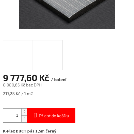
9 777,60 Kč
/ balení
8 080,66 Kč bez DPH
Měrná
217,28 Kč / 1 m2
cena:
Přidat do košíku
K-Flex DUCT pás 1,5m černý