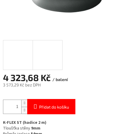
4 323,68 Kč
/ balení
3 573,29 Kč bez DPH
Měrná
cena:
Přidat do košíku
K-FLEX ST (hadice 2 m)
Tloušťka stěny
9mm