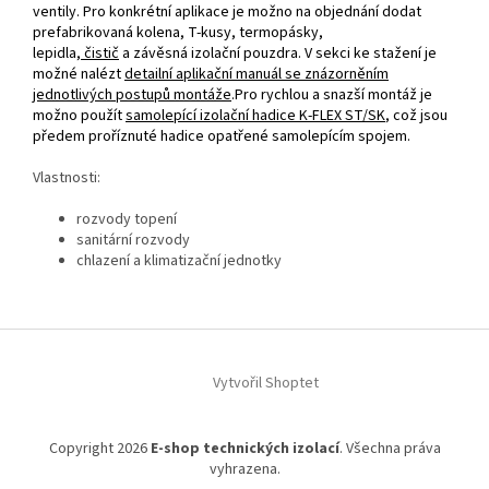
ventily. Pro konkrétní aplikace je možno na objednání dodat
prefabrikovaná kolena, T‑kusy, termopásky,
lepidla,
čistič
a závěsná izolační pouzdra. V sekci ke stažení je
možné nalézt
detailní aplikační manuál se znázorněním
jednotlivých postupů montáže
.Pro rychlou a snazší montáž je
možno použít
samolepící izolační hadice K‑FLEX ST/SK
, což jsou
předem proříznuté hadice opatřené samolepícím spojem.
Vlastnosti:
rozvody topení
sanitární rozvody
chlazení a klimatizační jednotky
Z
á
Vytvořil Shoptet
p
a
t
Copyright 2026
E-shop technických izolací
. Všechna práva
í
vyhrazena.