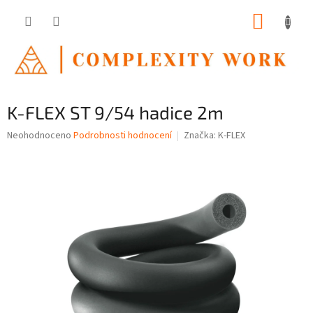
Přejít
NÁKUP
na
obsah
KOŠÍK
K-FLEX ST 9/54 hadice 2m
Průměrné
Neohodnoceno
Podrobnosti hodnocení
Značka:
K-FLEX
hodnocení
produktu
je
0,0
z
5
hvězdiček.