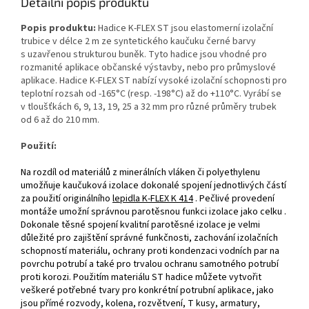
Detailní popis produktu
Popis produktu:
Hadice K‑FLEX ST jsou elastomerní izolační
trubice v délce 2 m ze syntetického kaučuku černé barvy
s uzavřenou strukturou buněk. Tyto hadice jsou vhodné pro
rozmanité aplikace občanské výstavby, nebo pro průmyslové
aplikace. Hadice K‑FLEX ST nabízí vysoké izolační schopnosti pro
teplotní rozsah od ‑165°C (resp. ‑198°C) až do +110°C. Vyrábí se
v tloušťkách 6, 9, 13, 19, 25 a 32 mm pro různé průměry trubek
od 6 až do 210 mm.
Použití:
Na rozdíl od materiálů z minerálních vláken či polyethylenu
umožňuje kaučuková izolace dokonalé spojení jednotlivých částí
za použití originálního
lepidla K‑FLEX K 414
. Pečlivé provedení
montáže umožní správnou parotěsnou funkci izolace jako celku .
Dokonale těsné spojení kvalitní parotěsné izolace je velmi
důležité pro zajištění správné funkčnosti, zachování izolačních
schopností materiálu, ochrany proti kondenzaci vodních par na
povrchu potrubí a také pro trvalou ochranu samotného potrubí
proti korozi. Použitím materiálu ST hadice můžete vytvořit
veškeré potřebné tvary pro konkrétní potrubní aplikace, jako
jsou přímé rozvody, kolena, rozvětvení, T kusy, armatury,