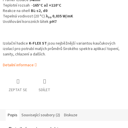
Průměr izolace
54mm
Teplotní rozsah
-165°C až +110°C
Reakce na oheň
BL-s2, d0
Tepelná vodivost (20 °C)
λ
0,035 W/mK
50
Uvolňování korozních látek
pH7
Izolační hadice
K‑FLEX ST
jsou nejběžnější variantou kaučukových
izolací pro potrubí malých průměrů širokého spektra aplikací topení,
sanity, chlazení a dalších.
Detailní informace
ZEPTAT SE
SDÍLET
Popis
Související soubory (2)
Diskuze