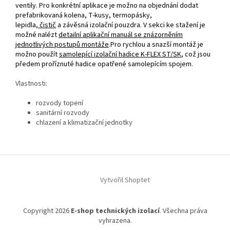
ventily. Pro konkrétní aplikace je možno na objednání dodat
prefabrikovaná kolena, T‑kusy, termopásky,
lepidla,
čistič
a závěsná izolační pouzdra. V sekci ke stažení je
možné nalézt
detailní aplikační manuál se znázorněním
jednotlivých postupů montáže
.Pro rychlou a snazší montáž je
možno použít
samolepící izolační hadice K‑FLEX ST/SK
, což jsou
předem proříznuté hadice opatřené samolepícím spojem.
Vlastnosti:
rozvody topení
sanitární rozvody
chlazení a klimatizační jednotky
Z
á
Vytvořil Shoptet
p
a
t
Copyright 2026
E-shop technických izolací
. Všechna práva
í
vyhrazena.