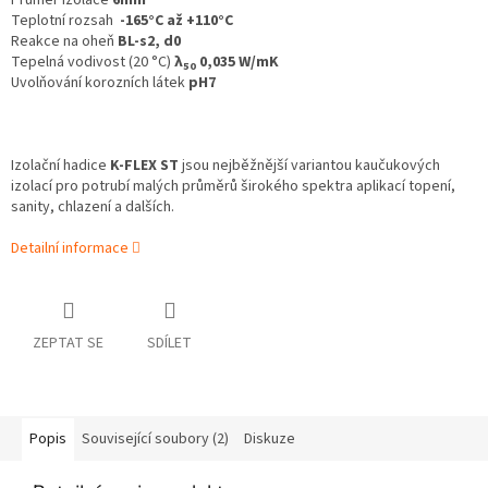
Průměr izolace
6mm
Teplotní rozsah
-165°C až +110°C
Reakce na oheň
BL-s2, d0
Tepelná vodivost (20 °C)
λ
0,035 W/mK
50
Uvolňování korozních látek
pH7
Izolační hadice
K‑FLEX ST
jsou nejběžnější variantou kaučukových
izolací pro potrubí malých průměrů širokého spektra aplikací topení,
sanity, chlazení a dalších.
Detailní informace
ZEPTAT SE
SDÍLET
Popis
Související soubory (2)
Diskuze