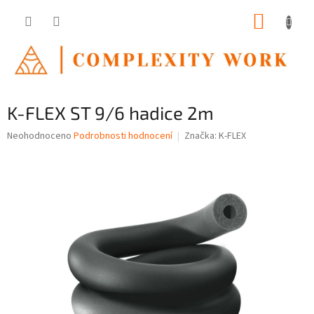
Přejít
NÁKUP
na
obsah
KOŠÍK
K-FLEX ST 9/6 hadice 2m
Průměrné
Neohodnoceno
Podrobnosti hodnocení
Značka:
K-FLEX
hodnocení
produktu
je
0,0
z
5
hvězdiček.