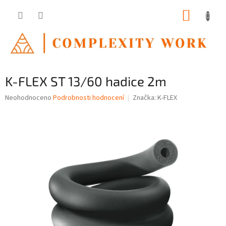
Přejít
NÁKUP
na
obsah
KOŠÍK
K-FLEX ST 13/60 hadice 2m
Průměrné
Neohodnoceno
Podrobnosti hodnocení
Značka:
K-FLEX
hodnocení
produktu
je
0,0
z
5
hvězdiček.