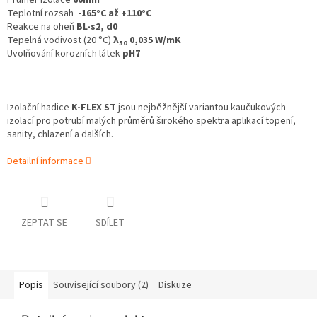
Průměr izolace
60mm
Teplotní rozsah
-165°C až +110°C
Reakce na oheň
BL-s2, d0
Tepelná vodivost (20 °C)
λ
0,035 W/mK
50
Uvolňování korozních látek
pH7
Izolační hadice
K‑FLEX ST
jsou nejběžnější variantou kaučukových
izolací pro potrubí malých průměrů širokého spektra aplikací topení,
sanity, chlazení a dalších.
Detailní informace
ZEPTAT SE
SDÍLET
Popis
Související soubory (2)
Diskuze