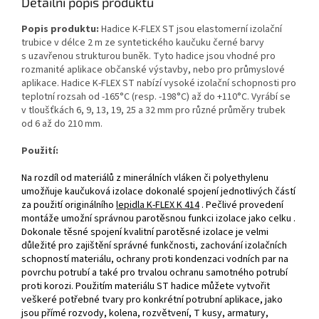
Detailní popis produktu
Popis produktu:
Hadice K‑FLEX ST jsou elastomerní izolační
trubice v délce 2 m ze syntetického kaučuku černé barvy
s uzavřenou strukturou buněk. Tyto hadice jsou vhodné pro
rozmanité aplikace občanské výstavby, nebo pro průmyslové
aplikace. Hadice K‑FLEX ST nabízí vysoké izolační schopnosti pro
teplotní rozsah od ‑165°C (resp. ‑198°C) až do +110°C. Vyrábí se
v tloušťkách 6, 9, 13, 19, 25 a 32 mm pro různé průměry trubek
od 6 až do 210 mm.
Použití:
Na rozdíl od materiálů z minerálních vláken či polyethylenu
umožňuje kaučuková izolace dokonalé spojení jednotlivých částí
za použití originálního
lepidla K‑FLEX K 414
. Pečlivé provedení
montáže umožní správnou parotěsnou funkci izolace jako celku .
Dokonale těsné spojení kvalitní parotěsné izolace je velmi
důležité pro zajištění správné funkčnosti, zachování izolačních
schopností materiálu, ochrany proti kondenzaci vodních par na
povrchu potrubí a také pro trvalou ochranu samotného potrubí
proti korozi. Použitím materiálu ST hadice můžete vytvořit
veškeré potřebné tvary pro konkrétní potrubní aplikace, jako
jsou přímé rozvody, kolena, rozvětvení, T kusy, armatury,