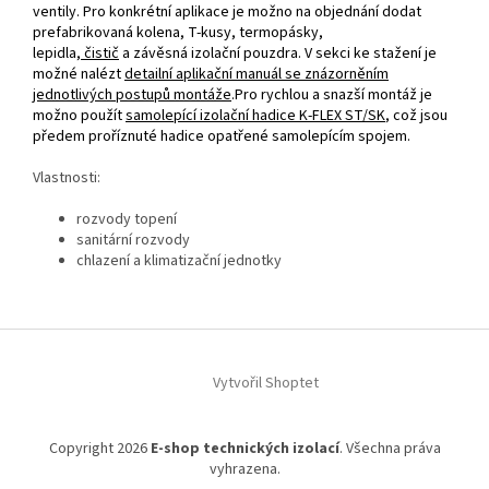
ventily. Pro konkrétní aplikace je možno na objednání dodat
prefabrikovaná kolena, T‑kusy, termopásky,
lepidla,
čistič
a závěsná izolační pouzdra. V sekci ke stažení je
možné nalézt
detailní aplikační manuál se znázorněním
jednotlivých postupů montáže
.Pro rychlou a snazší montáž je
možno použít
samolepící izolační hadice K‑FLEX ST/SK
, což jsou
předem proříznuté hadice opatřené samolepícím spojem.
Vlastnosti:
rozvody topení
sanitární rozvody
chlazení a klimatizační jednotky
Z
á
Vytvořil Shoptet
p
a
t
Copyright 2026
E-shop technických izolací
. Všechna práva
í
vyhrazena.