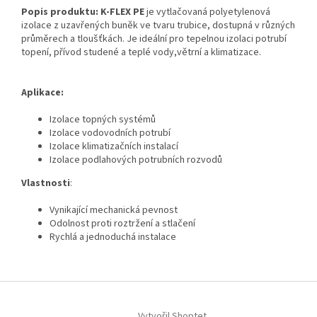
Popis produktu:
K-FLEX PE
je vytlačovaná polyetylenová
izolace z uzavřených buněk ve tvaru trubice, dostupná v různých
průměrech a tloušťkách. Je ideální pro tepelnou izolaci potrubí
topení, přívod studené a teplé vody,větrní a klimatizace.
Aplikace:
Izolace topných systémů
Izolace vodovodních potrubí
Izolace klimatizačních instalací
Izolace podlahových potrubních rozvodů
Vlastnosti
:
Vynikající mechanická pevnost
Odolnost proti roztržení a stlačení
Rychlá a jednoduchá instalace
Z
á
Vytvořil Shoptet