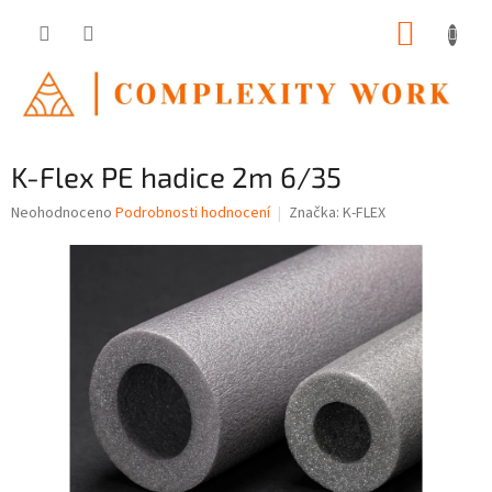
Přejít
NÁKUP
na
obsah
KOŠÍK
K-Flex PE hadice 2m 6/35
Průměrné
Neohodnoceno
Podrobnosti hodnocení
Značka:
K-FLEX
hodnocení
produktu
je
0,0
z
5
hvězdiček.