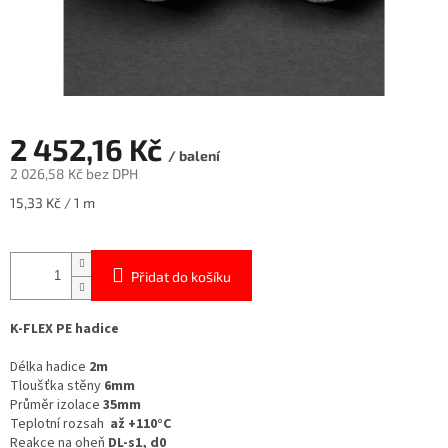
2 452,16 Kč
/ balení
2 026,58 Kč bez DPH
Měrná
15,33 Kč / 1 m
cena:
Přidat do košíku
K-FLEX PE hadice
Délka hadice
2m
Tloušťka stěny
6mm
Průměr izolace
35mm
Teplotní rozsah
až +110°C
Reakce na oheň
DL-s1, d0