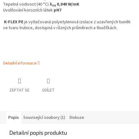
Tepelná vodivost (40 °C)
λ
0,040 W/mK
50
Uvolňování korozních látek
pH7
K-FLEX PE
je vytlačovaná polyetylenová izolace z uzavřených buněk
ve tvaru trubice, dostupná v různých průměrech a tloušťkách.
Detailní informace
ZEPTAT SE
SDÍLET
Popis
Související soubory (1)
Diskuze
Detailní popis produktu