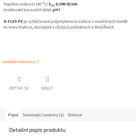
Tepelná vodivost (40 °C)
λ
0,040 W/mK
50
Uvolňování korozních látek
pH7
K-FLEX PE
je vytlačovaná polyetylenová izolace z uzavřených buněk
ve tvaru trubice, dostupná v různých průměrech a tloušťkách.
Detailní informace
ZEPTAT SE
SDÍLET
Popis
Související soubory (1)
Diskuze
Detailní popis produktu