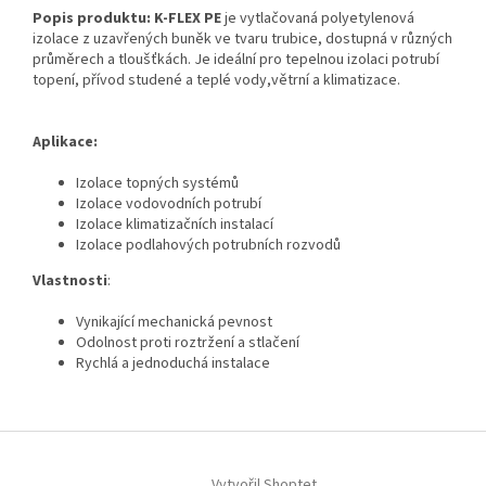
Popis produktu:
K-FLEX PE
je vytlačovaná polyetylenová
izolace z uzavřených buněk ve tvaru trubice, dostupná v různých
průměrech a tloušťkách. Je ideální pro tepelnou izolaci potrubí
topení, přívod studené a teplé vody,větrní a klimatizace.
Aplikace:
Izolace topných systémů
Izolace vodovodních potrubí
Izolace klimatizačních instalací
Izolace podlahových potrubních rozvodů
Vlastnosti
:
Vynikající mechanická pevnost
Odolnost proti roztržení a stlačení
Rychlá a jednoduchá instalace
Z
á
Vytvořil Shoptet