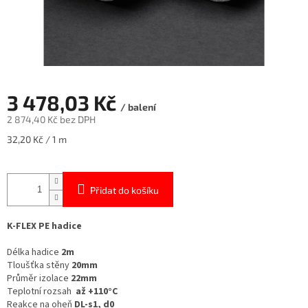
3 478,03 Kč
/ balení
2 874,40 Kč bez DPH
Měrná
32,20 Kč / 1 m
cena:
Přidat do košíku
K-FLEX PE hadice
Délka hadice
2m
Tloušťka stěny
20mm
Průměr izolace
22mm
Teplotní rozsah
až +110°C
Reakce na oheň
DL-s1, d0