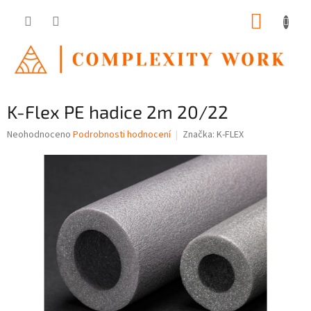
Přejít
NÁKUP
na
obsah
KOŠÍK
K-Flex PE hadice 2m 20/22
Průměrné
Neohodnoceno
Podrobnosti hodnocení
Značka:
K-FLEX
hodnocení
produktu
je
0,0
z
5
hvězdiček.