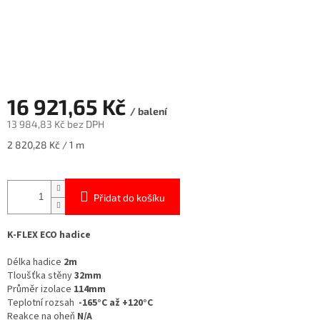
16 921,65 Kč
/ balení
13 984,83 Kč bez DPH
Měrná
2 820,28 Kč / 1 m
cena:
Přidat do košíku
K-FLEX ECO hadice
Délka hadice
2m
Tloušťka stěny
32mm
Průměr izolace
114mm
Teplotní rozsah
-165°C až +120°C
Reakce na oheň
N/A