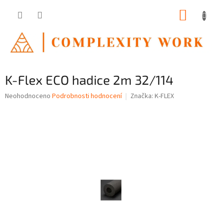
Přejít
NÁKUP
na
obsah
KOŠÍK
K-Flex ECO hadice 2m 32/114
Průměrné
Neohodnoceno
Podrobnosti hodnocení
Značka:
K-FLEX
hodnocení
produktu
je
0,0
z
5
hvězdiček.