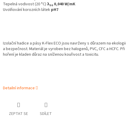
Tepelná vodivost (20 °C)
λ
0,040 W/mK
50
Uvolňování korozních látek
pH7
Izolační hadice a pásy K‑Flex ECO jsou navrženy s důrazem na ekologii
a bezpečnost. Materiál je vyroben bez halogenů, PVC, CFC a HCFC. Při
hoření je kladen důraz na sníženou kouřivost a toxicitu.
Detailní informace
ZEPTAT SE
SDÍLET