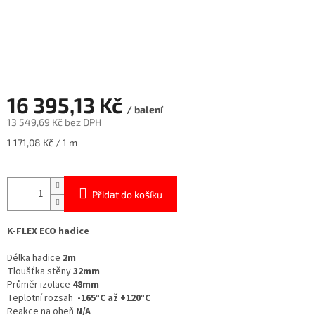
16 395,13 Kč
/ balení
13 549,69 Kč bez DPH
Měrná
1 171,08 Kč / 1 m
cena:
Přidat do košíku
K-FLEX ECO hadice
Délka hadice
2m
Tloušťka stěny
32mm
Průměr izolace
48mm
Teplotní rozsah
-165°C až +120°C
Reakce na oheň
N/A