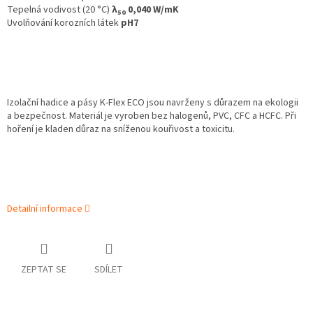
Tepelná vodivost (20 °C)
λ
0,040 W/mK
50
Uvolňování korozních látek
pH7
Izolační hadice a pásy K‑Flex ECO jsou navrženy s důrazem na ekologii
a bezpečnost. Materiál je vyroben bez halogenů, PVC, CFC a HCFC. Při
hoření je kladen důraz na sníženou kouřivost a toxicitu.
Detailní informace
ZEPTAT SE
SDÍLET