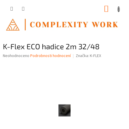
Přejít
NÁKUP
na
obsah
KOŠÍK
K-Flex ECO hadice 2m 32/48
Průměrné
Neohodnoceno
Podrobnosti hodnocení
Značka:
K-FLEX
hodnocení
produktu
je
0,0
z
5
hvězdiček.