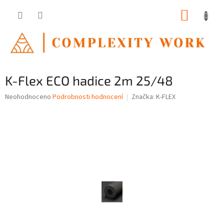
Přejít
NÁKUP
na
obsah
KOŠÍK
K-Flex ECO hadice 2m 25/48
Průměrné
Neohodnoceno
Podrobnosti hodnocení
Značka:
K-FLEX
hodnocení
produktu
je
0,0
z
5
hvězdiček.