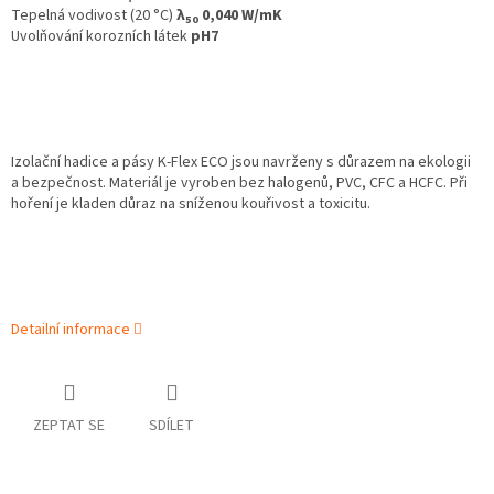
Tepelná vodivost (20 °C)
λ
0,040 W/mK
50
Uvolňování korozních látek
pH7
Izolační hadice a pásy K‑Flex ECO jsou navrženy s důrazem na ekologii
a bezpečnost. Materiál je vyroben bez halogenů, PVC, CFC a HCFC. Při
hoření je kladen důraz na sníženou kouřivost a toxicitu.
Detailní informace
ZEPTAT SE
SDÍLET