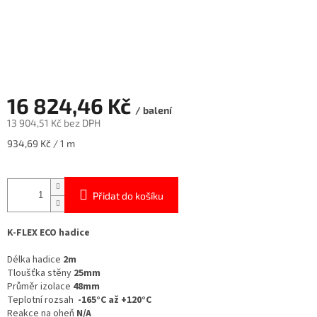
16 824,46 Kč
/ balení
13 904,51 Kč bez DPH
Měrná
934,69 Kč / 1 m
cena:
Přidat do košíku
K-FLEX ECO hadice
Délka hadice
2m
Tloušťka stěny
25mm
Průměr izolace
48mm
Teplotní rozsah
-165°C až +120°C
Reakce na oheň
N/A