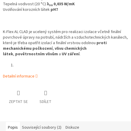
Tepelná vodivost (20 °C)
λ
0,035 W/mK
50
Uvolňování korozních látek
pH7
K‑Flex AL CLAD je ucelený systém pro realizaci izolace včetně finální
povrchové úpravy na potrubí, nádržích a vzduchotechnických kanálech,
které je třeba opatřit izolací a finální vrstvou odolnou
proti
mechanickému poškození
,
vlivu chemických
látek
,
povětrnostním vlivům
a
UV záření
.
Detailní informace
ZEPTAT SE
SDÍLET
Popis
Související soubory (2)
Diskuze