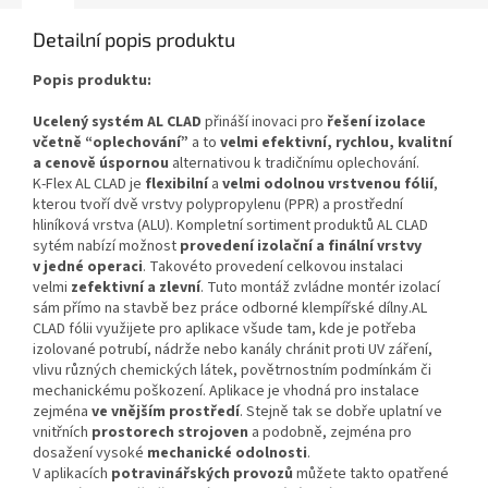
Detailní popis produktu
Popis produktu:
Ucelený systém AL CLAD
přináší inovaci pro
řešení izolace
včetně “oplechování”
a to
velmi efektivní, rychlou, kvalitní
a cenově úspornou
alternativou k tradičnímu oplechování.
K‑Flex AL CLAD je
flexibilní
a
velmi odolnou vrstvenou fólií
,
kterou tvoří dvě vrstvy polypropylenu (PPR) a prostřední
hliníková vrstva (ALU). Kompletní sortiment produktů AL CLAD
sytém nabízí možnost
provedení izolační a finální vrstvy
v jedné operaci
. Takovéto provedení celkovou instalaci
velmi
zefektivní a zlevní
. Tuto montáž zvládne montér izolací
sám přímo na stavbě bez práce odborné klempířské dílny.AL
CLAD fólii využijete pro aplikace všude tam, kde je potřeba
izolované potrubí, nádrže nebo kanály chránit proti UV záření,
vlivu různých chemických látek, povětrnostním podmínkám či
mechanickému poškození. Aplikace je vhodná pro instalace
zejména
ve vnějším prostředí
. Stejně tak se dobře uplatní ve
vnitřních
prostorech strojoven
a podobně, zejména pro
dosažení vysoké
mechanické odolnosti
.
V aplikacích
potravinářských provozů
můžete takto opatřené