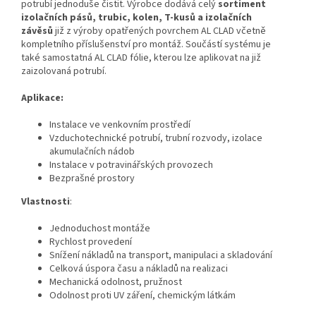
potrubí jednoduše čistit. Výrobce dodává celý
sortiment
izolačních pásů, trubic, kolen, T‑kusů a izolačních
závěsů
již z výroby opatřených povrchem AL CLAD včetně
kompletního příslušenství pro montáž. Součástí systému je
také samostatná AL CLAD fólie, kterou lze aplikovat na již
zaizolovaná potrubí.
Aplikace:
Instalace ve venkovním prostředí
Vzduchotechnické potrubí, trubní rozvody, izolace
akumulačních nádob
Instalace v potravinářských provozech
Bezprašné prostory
Vlastnosti
:
Jednoduchost montáže
Rychlost provedení
Snížení nákladů na transport, manipulaci a skladování
Celková úspora času a nákladů na realizaci
Mechanická odolnost, pružnost
Odolnost proti UV záření, chemickým látkám