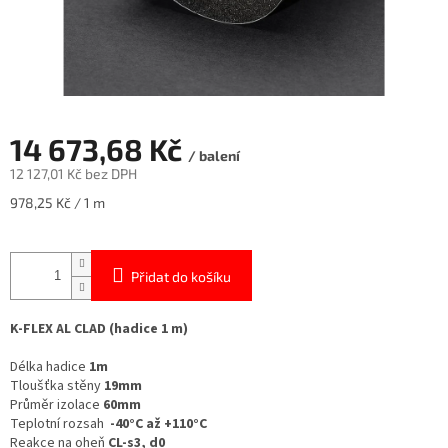
14 673,68 Kč
/ balení
12 127,01 Kč bez DPH
Měrná
978,25 Kč / 1 m
cena:
Přidat do košíku
K-FLEX AL CLAD (hadice 1 m)
Délka hadice
1m
Tloušťka stěny
19mm
Průměr izolace
60mm
Teplotní rozsah
-40°C až +110°C
Reakce na oheň
CL-s3, d0