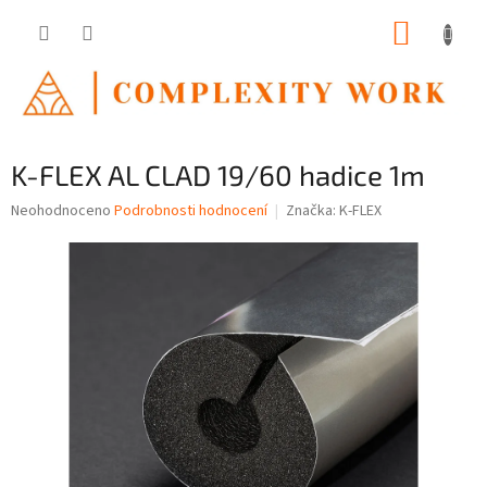
Přejít
NÁKUP
na
obsah
KOŠÍK
K-FLEX AL CLAD 19/60 hadice 1m
Průměrné
Neohodnoceno
Podrobnosti hodnocení
Značka:
K-FLEX
hodnocení
produktu
je
0,0
z
5
hvězdiček.